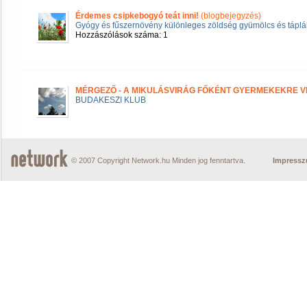
Érdemes csipkebogyó teát inni!
(blogbejegyzés)
Gyógy és fűszernövény különleges zöldség gyümölcs és táplál
Hozzászólások száma: 1
MÉRGEZŐ - A MIKULÁSVIRÁG FŐKÉNT GYERMEKEKRE V
BUDAKESZI KLUB
© 2007 Copyright Network.hu Minden jog fenntartva.
Impress