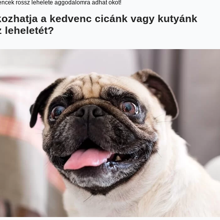
encek rossz lehelete aggodalomra adhat okot!
kozhatja a kedvenc cicánk vagy kutyánk
 leheletét?