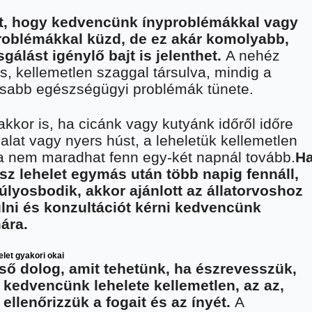
t, hogy kedvencünk ínyproblémákkal vagy
roblémákkal küzd, de ez akár komolyabb,
sgálást igénylő bajt is jelenthet.
A nehéz
s, kellemetlen szaggal társulva, mindig a
sabb egészségügyi problémák tünete.
kkor is, ha cicánk vagy kutyánk időről időre
alat vagy nyers húst, a leheletük kellemetlen
 nem maradhat fenn egy-két napnál tovább.
H
sz lehelet egymás után több napig fennáll,
úlyosbodik, akkor ajánlott az állatorvoshoz
ulni és konzultációt kérni kedvencünk
ára.
elet gyakori okai
ső dolog, amit tehetünk, ha észrevesszük,
 kedvencünk lehelete kellemetlen, az az,
ellenőrizzük a fogait és az ínyét.
A