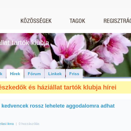
lat tartók klubja
ók
Hírek
Fórum
Linkek
Friss
szkedők és háziállat tartók klubja hírei
i kedvencek rossz lehelete aggodalomra adhat
zilasi ilona
|
0 hozzászólás