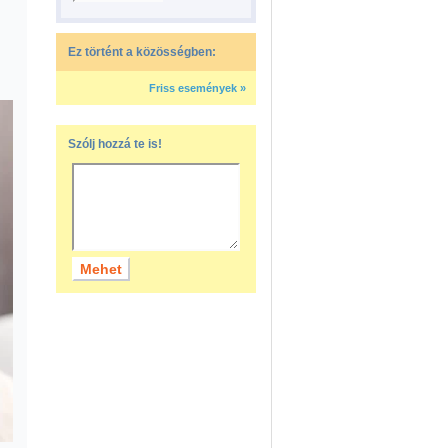
Ez történt a közösségben:
Friss események »
Szólj hozzá te is!