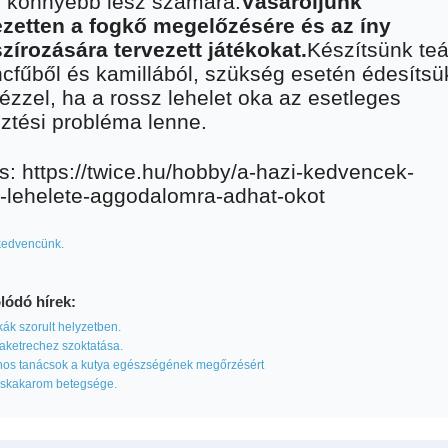
l könnyebb lesz számára.
Vásároljunk
ezetten a fogkő megelőzésére és az íny
írozására tervezett játékokat.
Készítsünk teá
cfűből és kamillából, szükség esetén édesítsü
ézzel, ha a rossz lehelet oka az esetleges
tési probléma lenne.
s: https://twice.hu/hobby/a-hazi-kedvencek-
-lehelete-aggodalomra-adhat-okot
kedvencünk.
lódó hírek:
k szorult helyzetben.
aketrechez szoktatása.
os tanácsok a kutya egészségének megőrzésért
skakarom betegsége.