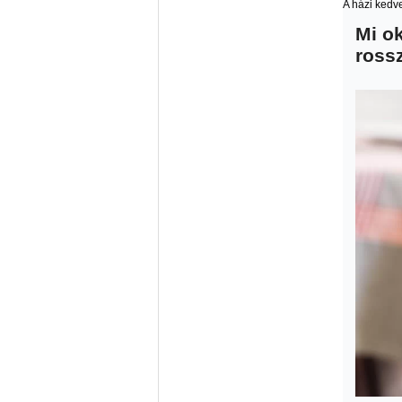
A házi kedv
Mi o
rossz