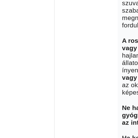
szuva
szaba
megné
fordu
A ros
vagy
hajla
állat
ínye
vagy
az ok
képes
Ne h
gyógy
az i
Ha k