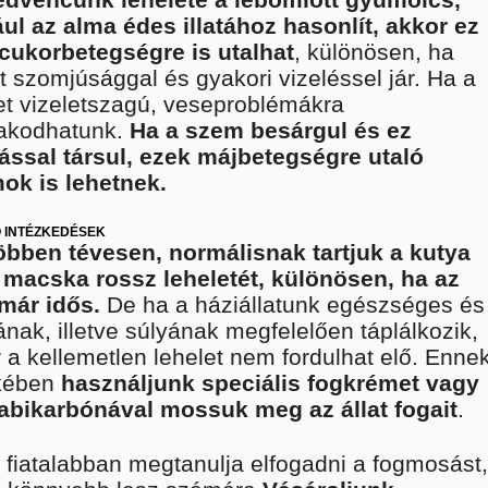
ul az alma édes illatához hasonlít, akkor ez
cukorbetegségre is utalhat
, különösen, ha
tt szomjúsággal és gyakori vizeléssel jár. Ha a
et vizeletszagú, veseproblémákra
akodhatunk.
Ha a szem besárgul és ez
ással társul, ezek májbetegségre utaló
ok is lehetnek.
 INTÉZKEDÉSEK
öbben tévesen, normálisnak tartjuk a kutya
 macska rossz leheletét, különösen, ha az
 már idős.
De ha a háziállatunk egészséges és
jának, illetve súlyának megfelelően táplálkozik,
 a kellemetlen lehelet nem fordulhat elő. Enne
kében
használjunk speciális fogkrémet vagy
abikarbónával mossuk meg az állat fogait
.
 fiatalabban megtanulja elfogadni a fogmosást,