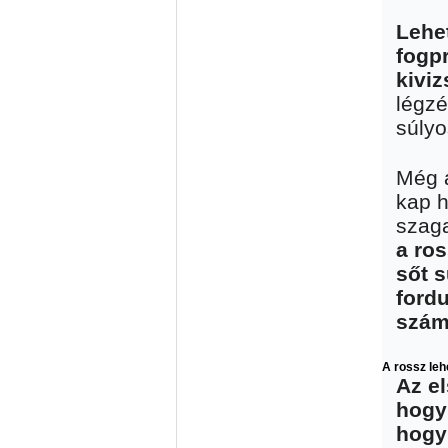
Lehe
fogp
kiviz
légzé
súlyo
Még a
kap h
szaga
a ros
sőt s
ford
szám
A rossz leh
Az el
hogy
hogy 