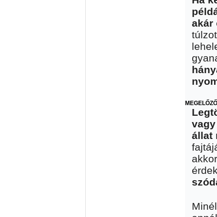
példá
akár 
túlzo
lehel
gyan
hány
nyom
MEGELŐZŐ
Legt
vagy
állat
fajtá
akkor
érde
szód
Minél