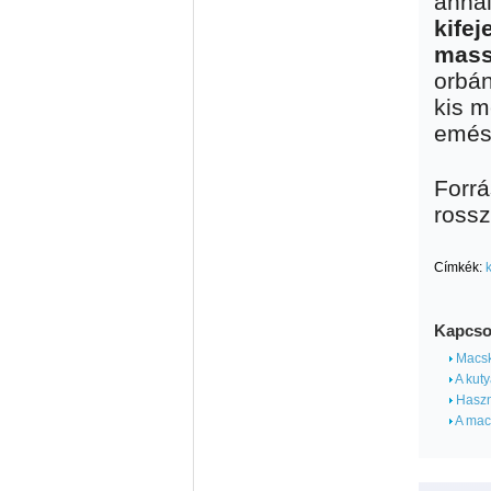
anná
kifej
massz
orbán
kis m
emész
Forrá
rossz
Címkék:
Kapcso
Macská
A kuty
Haszn
A mac