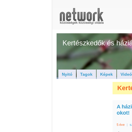
Kertészkedők és háziál
Nyitó
Tagok
Képek
Vide
Kerté
A ház
okot!
5 éve
|
s