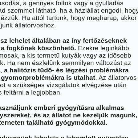
sodás, a gennyes foltok vagy a gyulladás
d szemmel látható, ha a háziállat engedi, hog
zzük. Ha attól tartunk, hogy megharap, akkor
ljunk állatorvoshoz.
sz lehelet általában az íny fertőzéseknek
 a fogkőnek köszönhető.
Ezekre leginkább
mosak, a kis termetű kutyák vagy az idősebb
ok. Ha nem észlelünk semmilyen változást az
n,
a halitózis tüdő- és légzési problémákra
 gyomorproblémákra is utalhat
. Az állatorvos
ot a szükséges vizsgálatok elvégzése után
 feltárni a legjobban.
asználjunk emberi gyógyításra alkalmas
szereket, és az állatot ne kezeljük magunk,
nterneten található gyógymódokkal.
edvencünk lehelete a lebomlott gyümölcs,