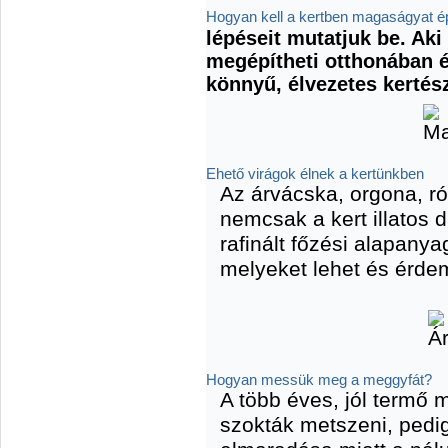
Hogyan kell a kertben magaságyat ép
lépéseit mutatjuk be. Aki
megépítheti otthonában é
könnyű, élvezetes kertés
Ehető virágok élnek a kertünkben
Az árvácska, orgona, ró
nemcsak a kert illatos 
rafinált főzési alapanya
melyeket lehet és érde
Hogyan messük meg a meggyfát?
A több éves, jól termő 
szokták metszeni, pedi