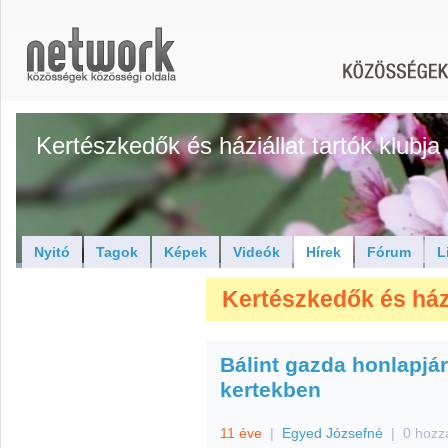
Kertészkedők és háziállat tartók klubja
Nyitó
Tagok
Képek
Videók
Hírek
Fórum
L
Kertészkedők és háziá
Bálint gazda honlapjár
kertekben
11 éve
|
Egyed Józsefné
|
0 hozz