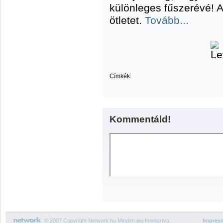
különleges fűszerévé!
ötletet.
Tovább...
Címkék:
Kommentáld!
© 2007 Copyright Network.hu Minden jog fenntartva.
Impres