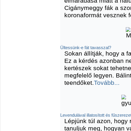
elmaradása miatt a nál
Cigánymeggy fák a szo
koronaformát vesznek f
Ültessünk-e fát tavasszal?
Sokan állítják, hogy a f
Ez a kérdés azonban ne
kertészek sokat tehetne
megfelelő legyen. Báli
teendőket.
Tovább...
Levendulával illatosított és fűszerez
Lépjünk túl azon, hogy 
tanuljuk meg, hogyan v