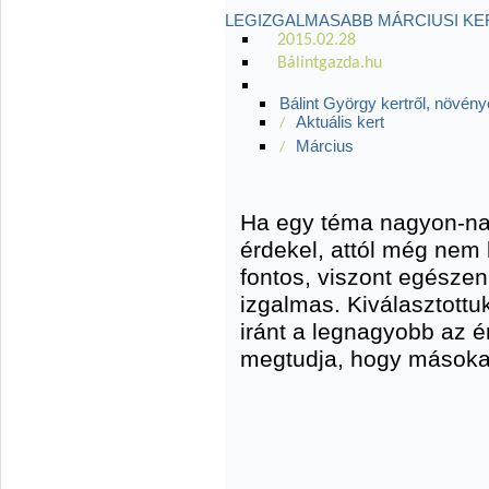
LEGIZGALMASABB MÁRCIUSI KE
2015.02.28
Bálintgazda.hu
Bálint György kertről, növény
Aktuális kert
/
Március
/
Ha egy téma nagyon-na
érdekel, attól még nem
fontos, viszont egésze
izgalmas. Kiválasztottu
iránt a legnagyobb az é
megtudja, hogy másokat