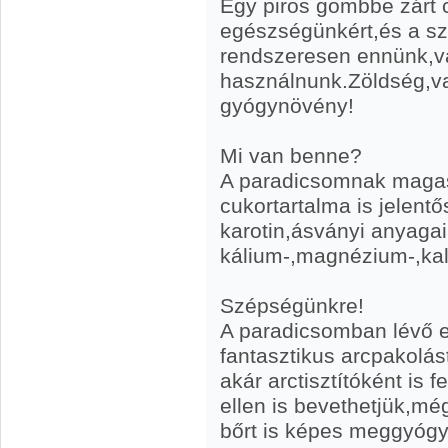
Egy piros gömbbe zárt 
egészségünkért,és a s
rendszeresen ennünk,v
használnunk.Zöldség,
gyógynövény!
Mi van benne?
A paradicsomnak magas 
cukortartalma is jelent
karotin,ásványi anyaga
kálium-,magnézium-,kal
Szépségünkre!
A paradicsomban lévő 
fantasztikus arcpakolás
akár arctisztítóként is 
ellen is bevethetjük,mé
bőrt is képes meggyógy