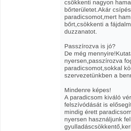
csökkenti nagyon hamar,d
bőrterületet.Akár csípé
paradicsomot,mert ham
bőrt,csökkenti a fájdalm
duzzanatot.
Passzírozva is jó?
De még mennyire!Kutatá
nyersen,passzírozva fo
paradicsomot,sokkal kö
szervezetünkben a benn
Mindenre képes!
A paradicsom kiváló vér
felszívódását is előseg
mindig érett paradicsom
nyersen használjunk fel
gyulladáscsökkentő,ker