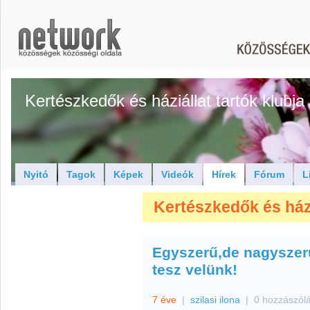
Kertészkedők és háziállat tartók klubja
Nyitó
Tagok
Képek
Videók
Hírek
Fórum
L
Kertészkedők és háziá
Egyszerű,de nagyszer
tesz velünk!
7 éve
|
szilasi ilona
|
0 hozzászól