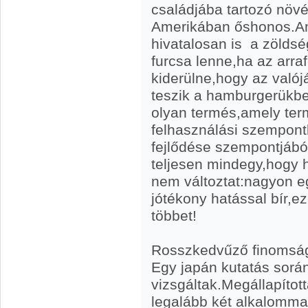
családjába tartozó növ
Amerikában őshonos.Am
hivatalosan is a zöldsé
furcsa lenne,ha az arra
kiderülne,hogy az való
teszik a hamburgerükb
olyan termés,amely ter
felhasználási szempont
fejlődése szempontjábó
teljesen mindegy,hogy 
nem változtat:nagyon 
jótékony hatással bír,e
többet!
Rosszkedvűző finomsá
Egy japán kutatás sorá
vizsgáltak.Megállapítot
legalább két alkalomma