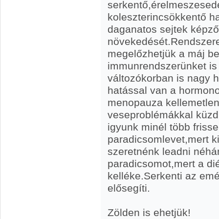
serkentő,érelmeszesedé
koleszterincsökkentő h
daganatos sejtek képző
növekedését.Rendszere
megelőzhetjük a máj be
immunrendszerünket is e
változókorban is nagy h
hatással van a hormono
menopauza kellemetlen 
veseproblémákkal küz
igyunk minél több frisse
paradicsomlevet,mert ki
szeretnénk leadni néhán
paradicsomot,mert a di
kelléke.Serkenti az emé
elősegíti.
Zölden is ehetjük!