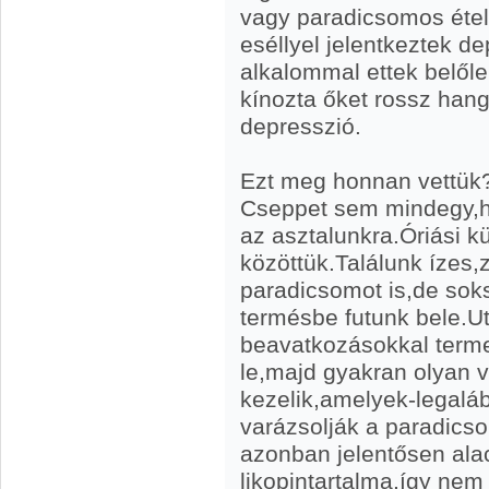
vagy paradicsomos ételt
eséllyel jelentkeztek d
alkalommal ettek belől
kínozta őket rossz han
depresszió.
Ezt meg honnan vettük
Cseppet sem mindegy,h
az asztalunkra.Óriási 
közöttük.Találunk ízes
paradicsomot is,de soks
termésbe futunk bele.Ut
beavatkozásokkal terme
le,majd gyakran olyan 
kezelik,amelyek-legaláb
varázsolják a paradics
azonban jelentősen alac
likopintartalma,így nem