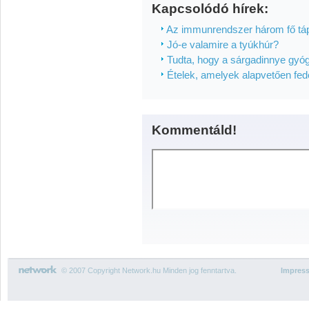
Kapcsolódó hírek:
Az immunrendszer három fő tá
Jó-e valamire a tyúkhúr?
Tudta, hogy a sárgadinnye gyó
Ételek, amelyek alapvetően fed
Kommentáld!
© 2007 Copyright Network.hu Minden jog fenntartva.
Impres