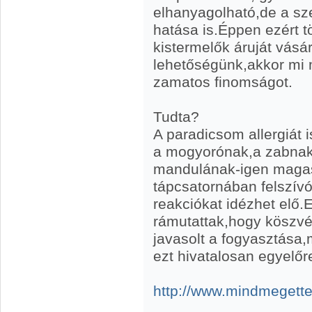
elhanyagolható,de a sze
hatása is.Éppen ezért t
kistermelők áruját vásá
lehetőségünk,akkor mi
zamatos finomságot.
Tudta?
A paradicsom allergiát i
a mogyorónak,a zabnak
mandulának-igen magas
tápcsatornában felszívó
reakciókat idézhet elő.E
rámutattak,hogy köszv
javasolt a fogyasztása,
ezt hivatalosan egyelőre
http://www.mindmegett