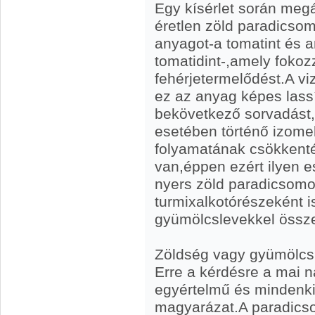
Egy kísérlet során megá
éretlen zöld paradicsom
anyagot-a tomatint és 
tomatidint-,amely foko
fehérjetermelődést.A vi
ez az anyag képes lassí
bekövetkező sorvadást,
esetében történő izome
folyamatának csökkenté
van,éppen ezért ilyen 
nyers zöld paradicsomot
turmixalkotórészeként 
gyümölcslevekkel össz
Zöldség vagy gyümölc
Erre a kérdésre a mai n
egyértelmű és mindenki 
magyarázat.A paradics