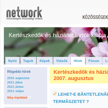
Kertészkedők és háziállat tartók klubja
Nyitó
Tagok
Képek
Videók
Hírek
Fórum
L
Kertészkedők és háziáll
Régebbi hírek
2007. augusztus
2024. augusztus
2023. július
2023. június
2023. május
LEHET-E BÃNTETLENÃ
Még régebbiek
TERMÃSZETET ?