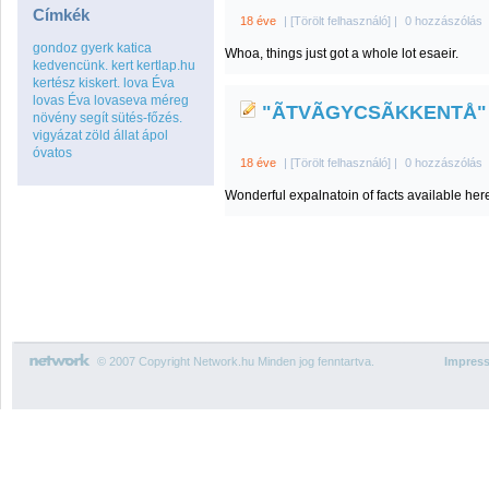
Címkék
18 éve
|
[Törölt felhasználó]
|
0 hozzászólás
gondoz
gyerk
katica
Whoa, things just got a whole lot esaeir.
kedvencünk.
kert
kertlap.hu
kertész
kiskert.
lova Éva
lovas Éva
lovaseva
méreg
"ÃTVÃGYCSÃKKENTÅ"
növény
segít
sütés-főzés.
vigyázat
zöld
állat
ápol
óvatos
18 éve
|
[Törölt felhasználó]
|
0 hozzászólás
Wonderful expalnatoin of facts available her
© 2007 Copyright Network.hu Minden jog fenntartva.
Impres