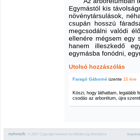
Az arborétumban te
Egymástól kis távolság
növénytársulások, néh
csupán hosszú fárads
megcsodálni valódi él
ellenére mégsem egy s
hanem illeszkedő eg
egymásba fonódni, egy
Utolsó hozzászólás
Faragó Gáborné
üzente
15 éve
Köszi, hogy láthattam, legalább 
csodás az arborétum, újra szeret
© 2007 Copyright Network.hu Minden jog fenntartva.
Impres