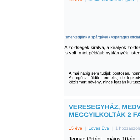
Ismerkedjünk a spárgával / Asparagus offciali
A zöldségek királya, a királyok zöld
is volt, mint például: nyúlárnyék, ist
A mai napig sem tudjuk pontosan, honn
Az egész földön termelik, de legked
közismert növény, nincs igazán kultus
VERESEGYHÁZ, MED
MEGGYILKOLTÁK 2 F
15 éve
|
Lovas Éva
|
1 hozzászól
Tegnap történt,
május 10-én….