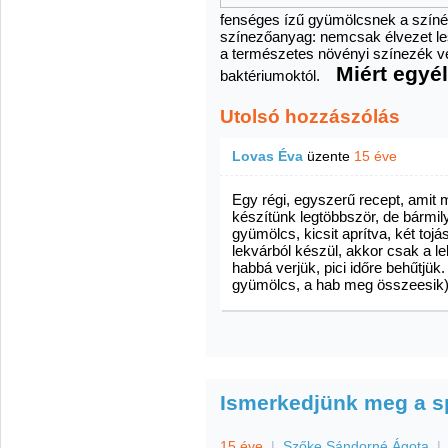
fenséges ízű gyümölcsnek a színét
színezőanyag: nemcsak élvezet le
a természetes növényi színezék vé
Miért egyé
baktériumoktól.
Utolsó hozzászólás
Lovas Éva
üzente
15 éve
Egy régi, egyszerű recept, amit m
készítünk legtöbbször, de bármi
gyümölcs, kicsit aprítva, két tojá
lekvárból készül, akkor csak a l
habbá verjük, pici időre behűtjük.
gyümölcs, a hab meg összeesik)
Ismerkedjünk meg a sp
15 éve
|
Szőke Sándorné Ágota
|