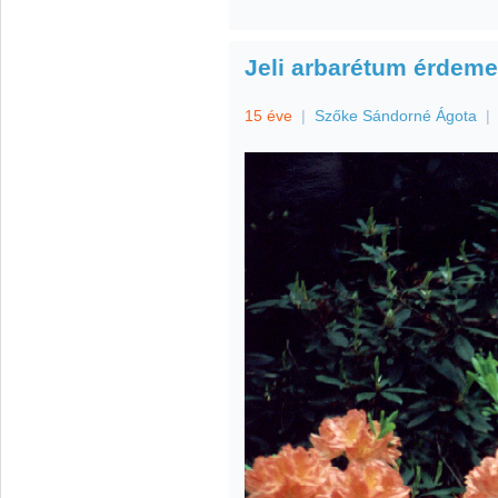
Jeli arbarétum érdeme
15 éve
|
Szőke Sándorné Ágota
|