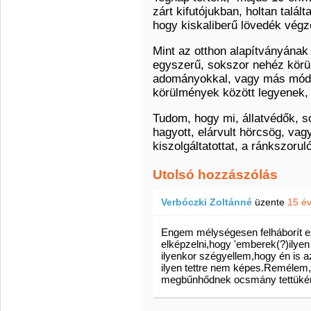
zárt kifutójukban, holtan talált
hogy kiskaliberű lövedék végze
Mint az otthon alapítványának
egyszerű, sokszor nehéz körü
adományokkal, vagy más módon 
körülmények között legyenek, s
Tudom, hogy mi, állatvédők, 
hagyott, elárvult hörcsög, vag
kiszolgáltatottat, a ránkszoruló
Utolsó hozzászólás
Verbóczki Zoltánné
üzente
15 é
Engem mélységesen felháborít e
elképzelni,hogy 'emberek(?)ilyen
ilyenkor szégyellem,hogy én is 
ilyen tettre nem képes.Remélem
megbűnhődnek ocsmány tettükér