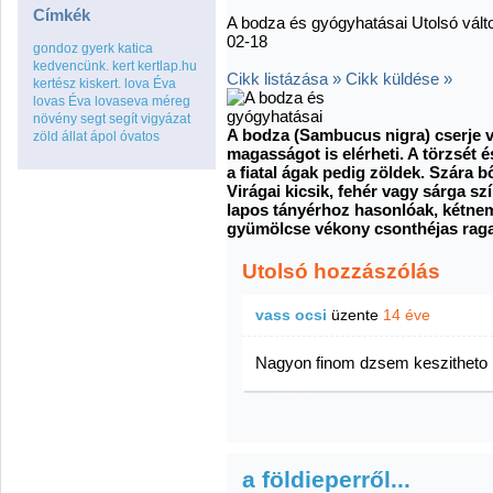
Címkék
A bodza és gyógyhatásai Utolsó válto
02-18
gondoz
gyerk
katica
kedvencünk.
kert
kertlap.hu
Cikk listázása »
Cikk küldése »
kertész
kiskert.
lova Éva
lovas Éva
lovaseva
méreg
növény
segt
segít
vigyázat
A bodza (Sambucus nigra) cserje v
zöld
állat
ápol
óvatos
magasságot is elérheti. A törzsét é
a fiatal ágak pedig zöldek. Szára 
Virágai kicsik, fehér vagy sárga sz
lapos tányérhoz hasonlóak, kétnem
gyümölcse vékony csonthéjas rag
Utolsó hozzászólás
vass ocsi
üzente
14 éve
Nagyon finom dzsem keszitheto b
a földieperről...