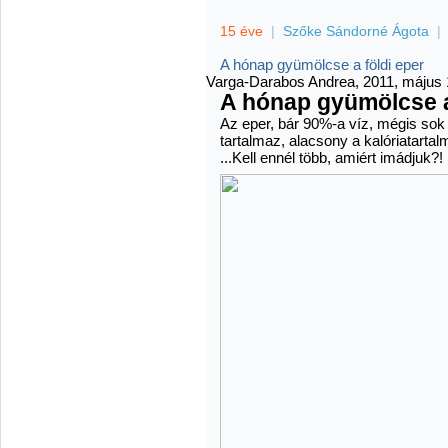
15 éve
|
Szőke Sándorné Ágota
|
A hónap gyümölcse a földi eper
Varga-Darabos Andrea, 2011, május 1
A hónap gyümölcse a
Az eper, bár 90%-a víz, mégis sok 
tartalmaz, alacsony a kalóriatartal
...Kell ennél több, amiért imádjuk?!