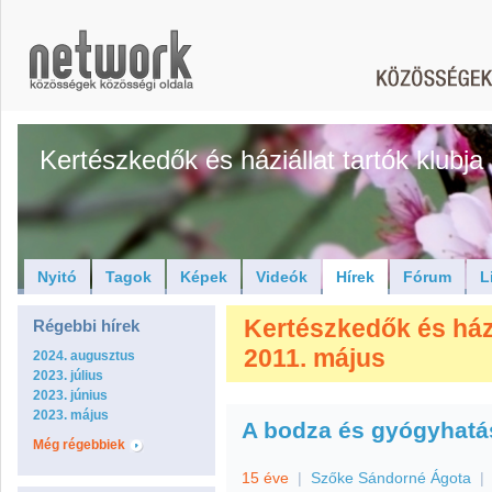
Kertészkedők és háziállat tartók klubja
Nyitó
Tagok
Képek
Videók
Hírek
Fórum
L
Kertészkedők és háziá
Régebbi hírek
2011. május
2024. augusztus
2023. július
2023. június
2023. május
A bodza és gyógyhatás
Még régebbiek
15 éve
|
Szőke Sándorné Ágota
|