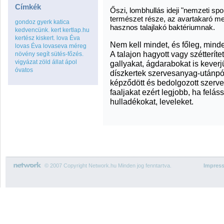
Címkék
Őszi, lombhullás ideji "nemzeti spo
természet része, az avartakaró me
gondoz
gyerk
katica
hasznos talajlakó baktériumnak.
kedvencünk.
kert
kertlap.hu
kertész
kiskert.
lova Éva
Nem kell mindet, és főleg, mind
lovas Éva
lovaseva
méreg
A talajon hagyott vagy szétterít
növény
segít
sütés-főzés.
vigyázat
zöld
állat
ápol
gallyakat, ágdarabokat is kever
óvatos
díszkertek szervesanyag-utánpó
képződött és bedolgozott szerv
faaljakat ezért legjobb, ha felás
hulladékokat, leveleket.
© 2007 Copyright Network.hu Minden jog fenntartva.
Impres