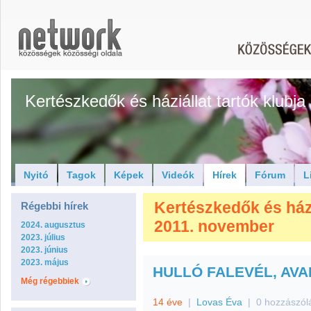
Kertészkedők és háziállat tartók klubja
Nyitó
Tagok
Képek
Videók
Hírek
Fórum
L
Kertészkedők és háziá
Régebbi hírek
2011. november
2024. augusztus
2023. július
2023. június
2023. május
HULLÓ FALEVÉL, AVAR
Még régebbiek
14 éve
|
Lovas Éva
|
0 hozzászól