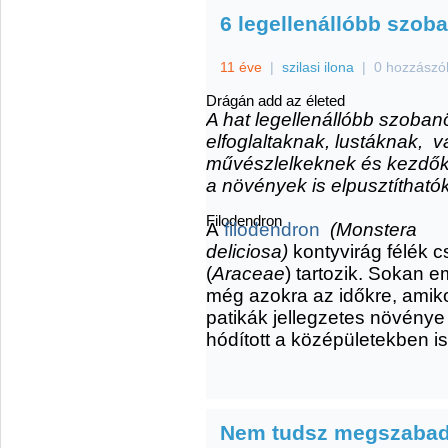
6 legellenállóbb szob
11 éve
|
szilasi ilona
|
0 hozzászó
Drágán add az életed
A hat legellenállóbb szoban
elfoglaltaknak, lustáknak, 
művészlelkeknek és kezdőkn
a növények is elpusztíthatók
Filodendron
A
filodendron
(Monstera
deliciosa)
kontyvirág félék c
(
Araceae
) tartozik. Sokan 
még azokra az időkre, amiko
patikák jellegzetes növénye 
hódított a középületekben is
Nem tudsz megszabadu