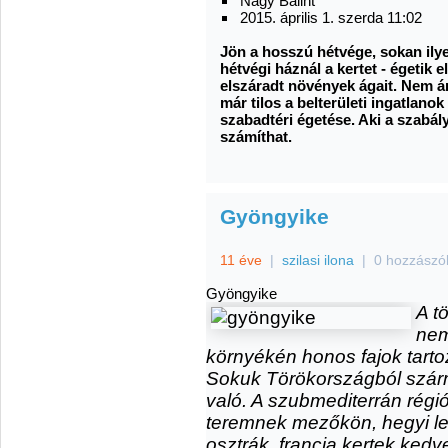
Nagy Bálint
2015. április 1. szerda 11:02
Jön a hosszú hétvége, sokan ily
hétvégi háznál a kertet - égetik 
elszáradt növények ágait. Nem ár
már tilos a belterületi ingatlano
szabadtéri égetése. Aki a szabál
számíthat.
Gyöngyike
11 éve
|
szilasi ilona
|
0 hozzászó
Gyöngyike
A t
nem
környékén honos fajok tart
Sokuk Törökországból szár
való. A szubmediterrán régió
teremnek mezőkön, hegyi le
osztrák, francia kertek kedve