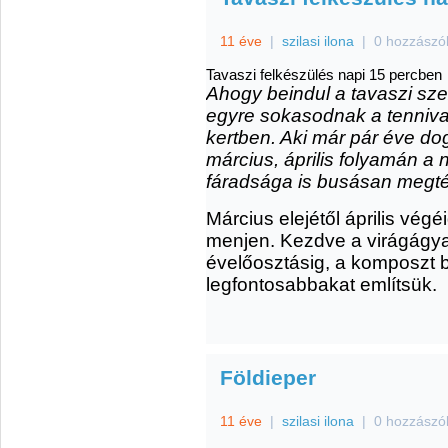
11 éve
|
szilasi ilona
|
0 hozzászó
Tavaszi felkészülés napi 15 percben
Ahogy beindul a tavaszi sz
egyre sokasodnak a tenniva
kertben. Aki már pár éve dog
március, április folyamán a
fáradsága is busásan megté
Március elejétől április vég
menjen. Kezdve a virágágyak
évelőosztásig, a komposzt b
legfontosabbakat említsük.
Földieper
11 éve
|
szilasi ilona
|
0 hozzászó