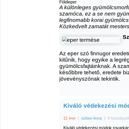
Földieper
A különleges gyümölcsmorfo
szamóca, ez a se nem gyüm
legfinomabb korai gyümölcs
Közkedvelt zamatát mestersé
Sz
Az eper szó finnugor erede
kitűnik, hogy egyike a legr
gyümölcsfajtáinknak. A sza
későbbre tehető, eredete bi
jövevényszónak tekintik.
Kiváló védekezési mód
11 éve
|
szilasi ilona
|
0 hozzászó
Kiváló védekezési módok rovarkárt