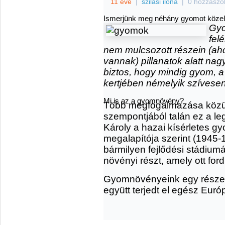
11 éve
|
szilasi ilona
|
0 hozzászó
Ismerjünk meg néhány gyomot közel
Gyo
fel
nem mulcsozott részein (ah
vannak) pillanatok alatt nag
biztos, hogy mindig gyom, 
kertjében némelyik szívesen 
Mi is az a gyomnövény?
Több megfogalmazása közül
szempontjából talán ez a le
Károly a hazai kísérletes g
megalapítója szerint (194
bármilyen fejlődési stádium
növényi részt, amely ott for
Gyomnövényeink egy része 
együtt terjedt el egész Euró