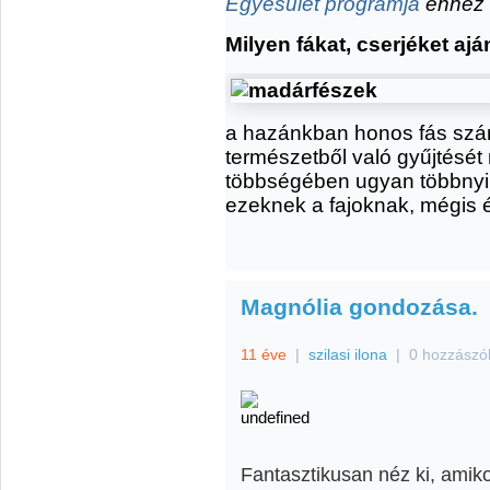
Egyesület programja
ehhez i
Milyen fákat, cserjéket aj
a hazánkban honos fás szá
természetből való gyűjtését 
többségében ugyan többnyir
ezeknek a fajoknak, mégis 
Magnólia gondozása.
11 éve
|
szilasi ilona
|
0 hozzászó
Fantasztikusan néz ki, amiko