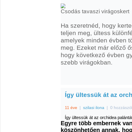
Csodás tavaszi virágoskert
Ha szeretnéd, hogy kert
teljen meg, ültess külön
amelyek minden évben töb
meg. Ezeket már előző ős
hogy következő évben g
szebb virágokban.
Így ültessük át az orc
11 éve
|
szilasi ilona
|
0 hozzászó
Így ültessük át az orchidea palántá
Egyre több embernek van
köszönhetően annak, hog