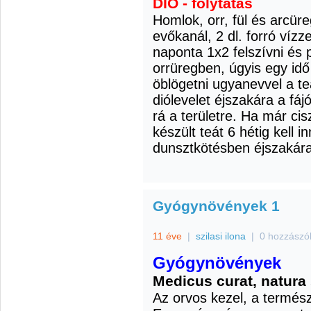
DIÓ - folytatás
Homlok, orr, fül és arcüre
evőkanál, 2 dl. forró vízze
naponta 1x2 felszívni és 
orrüregben, úgyis egy idő 
öblögetni ugyanevvel a t
diólevelet éjszakára a fá
rá a területre.
Ha már cisz
készült teát 6 hétig kell in
dunsztkötésben éjszakára 
Gyógynövények 1
11 éve
|
szilasi ilona
|
0 hozzászó
Gyógynövények
Medicus curat, natura 
Az orvos kezel, a termész