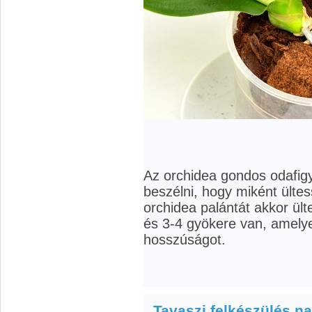
Az orchidea gondos odafigy
beszélni, hogy miként ülte
orchidea palántát akkor ülte
és 3-4 gyökere van, amelye
hosszúságot.
Tavaszi felkészülés n