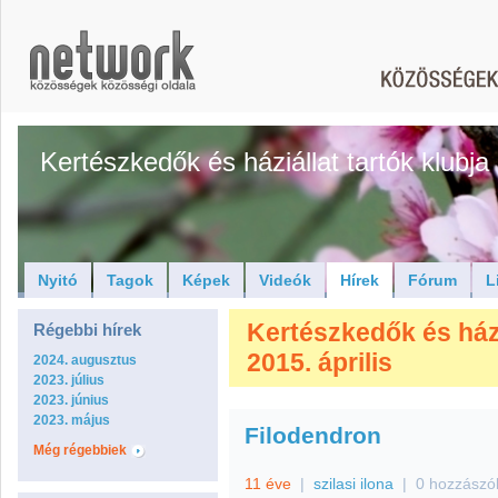
Kertészkedők és háziállat tartók klubja
Nyitó
Tagok
Képek
Videók
Hírek
Fórum
L
Kertészkedők és háziá
Régebbi hírek
2015. április
2024. augusztus
2023. július
2023. június
2023. május
Filodendron
Még régebbiek
11 éve
|
szilasi ilona
|
0 hozzászó