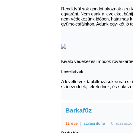
Rendkívül sok gondot okoznak a szív
egyaránt. Nem csak a leveleket bántj
nem védekezünk időben, hatalmas ká
gyümölcsfáinkon. Adunk egy-két jó t
Kiváló védekezési módok rovarkártev
Levéltetvek
A levéltetvek táplálkozásuk során szív
színeződnek, feketednek, és sokszor 
Barkafűz
11 éve
|
szilasi ilona
|
0 hozzászó