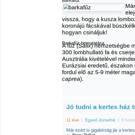
Barkafűz
Már
ele
vissza, hogy a kusza lomboz
koronájú fácskával büszké
hogyan csináljuk!
Barkafűz bemutatása
A fűz (
Salix
) nemzetségbe m
300 lombhullató fa és cserje 
Ausztrália kivételével minde
Eurázsiai eredetű, északon e
fordul elő az 5-9 méter mag
caprea
).
Jó tudni a kertes ház
11 éve
|
Egyed Józsefné
|
0 hozz
Már ezért is gigabírság jár a kert