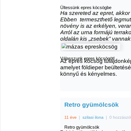
Ültessünk epres köcsögbe
Ha szereted az epret, akkor
Ebben termeszthető legmut
növény is az erkélyen, ver
Arról az urna formájú terra
oldalán kis „zsebek” vannak
Válasszunk epres köcsögöt!
Az epres köcsög tulajdonkép
amelyet földieper beültetésé
könnyű és kényelmes.
Retro gyümölcsök
11 éve
|
szilasi ilona
|
0 hozzászó
Retro gyümölcsök