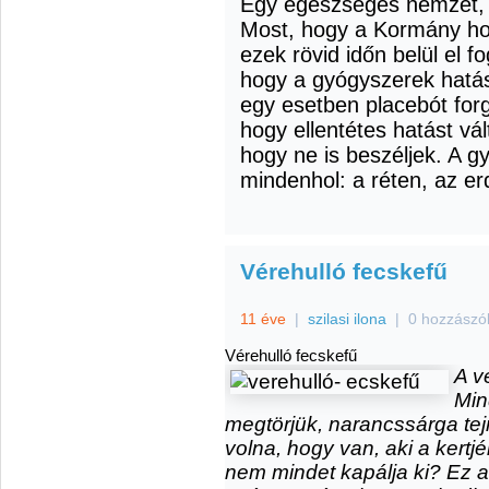
Egy egészséges nemzet, h
Most, hogy a Kormány ho
ezek rövid időn belül el f
hogy a gyógyszerek hatá
egy esetben placebót for
hogy ellentétes hatást vál
hogy ne is beszéljek. A 
mindenhol: a réten, az er
Vérehulló fecskefű
11 éve
|
szilasi ilona
|
0 hozzászó
Vérehulló fecskefű
A v
Min
megtörjük, narancssárga tej
volna, hogy van, aki a kertj
nem mindet kapálja ki? Ez