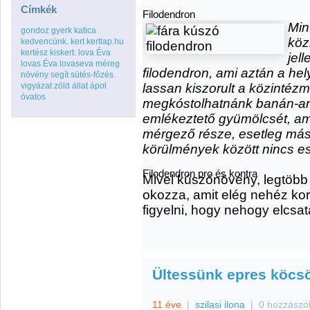
Címkék
Filodendron
Min
gondoz
gyerk
katica
köz
kedvencünk.
kert
kertlap.hu
kertész
kiskert.
lova Éva
jel
lovas Éva
lovaseva
méreg
filodendron, ami aztán a hel
növény
segít
sütés-főzés.
vigyázat
zöld
állat
ápol
lassan kiszorult a közintéz
óvatos
megkóstolhatnánk banán-a
emlékeztető gyümölcsét, a
mérgező része, esetleg más 
körülmények között nincs es
Filodendron pro és kontra
Mivel kúszónövény, legtöbb
okozza, amit elég nehéz kor
figyelni, hogy nehogy elcsat
Ültessünk epres köcs
11 éve
|
szilasi ilona
|
0 hozzászó