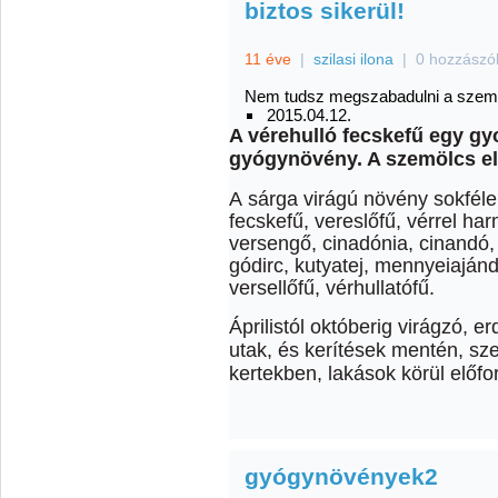
biztos sikerül!
11 éve
|
szilasi ilona
|
0 hozzászó
Nem tudsz megszabadulni a szemölc
2015.04.12.
A vérehulló fecskefű egy g
gyógynövény. A szemölcs el
A sárga virágú növény sokféle 
fecskefű, vereslőfű, vérrel ha
versengő, cinadónia, cinandó,
gódirc, kutyatej, mennyeiaján
versellőfű, vérhullatófű.
Áprilistól októberig virágzó, 
utak, és kerítések mentén, s
kertekben, lakások körül előf
gyógynövények2