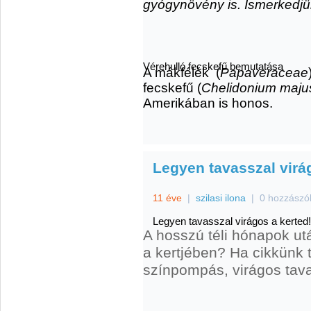
gyógynövény is. Ismerkedjü
Vérehulló fecskefű bemutatása
A mákfélék (
Papaveraceae
fecskefű (
Chelidonium maju
Amerikában is honos.
Legyen tavasszal virá
11 éve
|
szilasi ilona
|
0 hozzászó
Legyen tavasszal virágos a kerted!
A hosszú téli hónapok ut
a kertjében? Ha cikkünk
színpompás, virágos tav