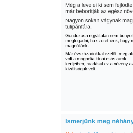
Még a levelei ki sem fejlődt
már beborítják az egész növ
Nagyon sokan vágynak magn
tulipánfára.
Gondozása egyáltalán nem bonyolu
megfogadni, ha szeretnénk, hogy 
magnóliánk.
Már évszázadokkal ezelőtt megtal
volt a magnólia kínai császárok
kertjeiben, ráadásul ez a növény a
kiváltságuk volt.
Ismerjünk meg néhány