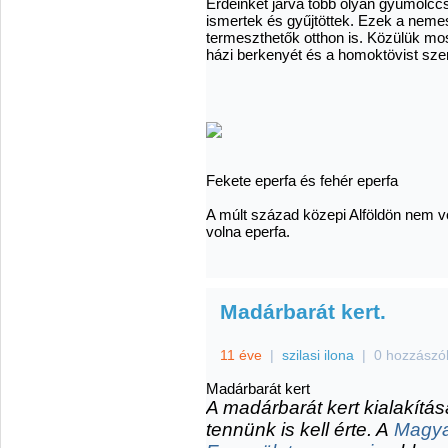
Erdeinket járva több olyan gyümölccs
ismertek és gyűjtöttek. Ezek a neme
termeszthetők otthon is. Közülük mos
házi berkenyét és a homoktövist sze
Fekete eperfa és fehér eperfa
A múlt század közepi Alföldön nem vol
volna eperfa.
Madárbarát kert.
11 éve
|
szilasi ilona
|
0 hozzászó
Madárbarát kert
A madárbarát kert kialakít
tennünk is kell érte. A
Magya