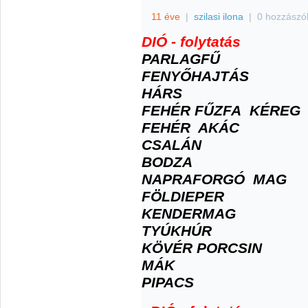
11 éve
|
szilasi ilona
|
0 hozzászó
DIÓ - folytatás
PARLAGFŰ
FENYŐHAJTÁS
HÁRS
FEHÉR FŰZFA KÉREG
FEHÉR AKÁC
CSALÁN
BODZA
NAPRAFORGÓ MAG
FÖLDIEPER
KENDERMAG
T
YÚKHÚR
KÖVÉR PORCSIN
MÁK
PIPACS