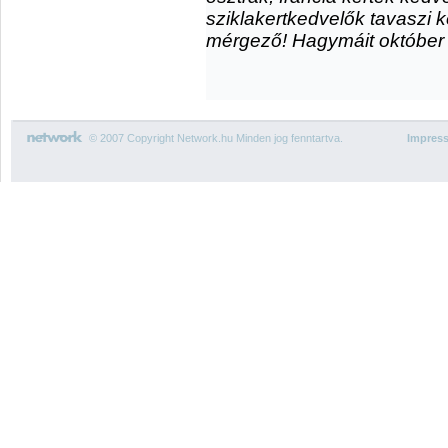
sziklakertkedvelők tavaszi
mérgező! Hagymáit október k
© 2007 Copyright Network.hu Minden jog fenntartva.
Impres