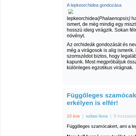
A lepkeorchidea gondozása
lepkeorchidea(
Phalaenopsis)
ha
ismert, de még mindig egy miszt
hosszú ideig virágzik. Sokan fél
növényt.
Az orchideák gondozását és nev
még a virágosok is alig ismerik
szomszédot biztos, hogy legalá
kapunk. Most megpróbáljuk össz
különleges egzotikus virágnak.
Függőleges szamócake
erkélyen is elfér!
10 éve
|
szilasi ilona
|
0 hozzászó
Függőleges szamócakert, ami a legk