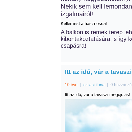
Nekik sem kell lemondan
izgalmairól!
Kellemest a hasznossal
A balkon is remek terep le
kibontakoztatására, s így k
csapásra!
Itt az idő, vár a tavas
10 éve
|
szilasi ilona
|
0 hozzászó
Itt az idő, vár a tavaszi megújulás!