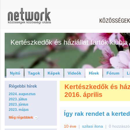
Kertészkedők és háziállat tartók klubja
Nyitó
Tagok
Képek
Videók
Hírek
Fórum
L
Kertészkedők és háziá
Régebbi hírek
2016. április
2024. augusztus
2023. július
2023. június
2023. május
Így rak ren­det a ker­ted
Még régebbiek
10 éve
|
szilasi ilona
|
0 hozzászó