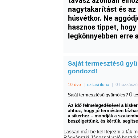
tavasz azonban elhoz
nagytakarítást és az 
húsvétkor. Ne aggódj
hasznos tippet, hogy
legkönnyebben erre a
Saját termesztésű gyü
gondozd!
10 éve
|
szilasi ilona
|
0 hozzászó
Saját termesztésű gyümölcs? Ültes
Az idő felmelegedésével a kisker
ahhoz, hogy jó termésben bízhas
a sikerhez – mondják a szakemb
beszélgettünk, és kértük, segítse
Lassan már be kell fejezni a fák m
Rágyánszki Jánossal való beszél