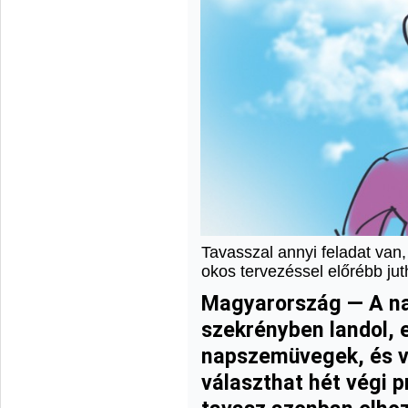
Tavasszal annyi feladat van,
okos tervezéssel előrébb ju
Magyarország — A na
szekrényben landol, 
napszemüvegek, és vé
választhat hét végi 