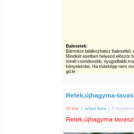
Balesetek:
Bármikor találkozhatsz balesettel,
Mindkét esetben helyezd először bi
minél csendesebb, nyugodtabb mara
kényelembe. Ha másképp nem meg
gd le
Retek,újhagyma-tavas
10 éve
|
szilasi ilona
|
0 hozzászó
Retek,újhagyma-tavasz