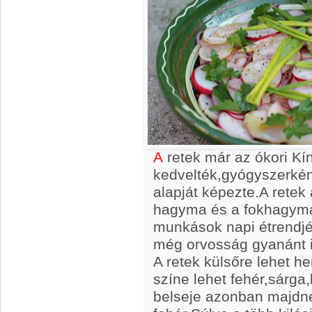
A
retek már az ókori Kí
kedvelték,gyógyszerkén
alapját képezte.A retek
hagyma és a fokhagyma 
munkások napi étrendjé
még orvosság gyanánt i
A retek külsőre lehet h
színe lehet fehér,sárga,
belseje azonban majd