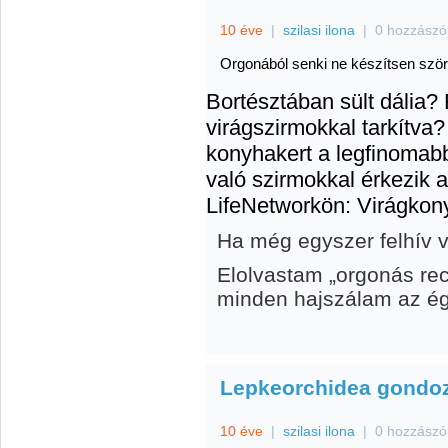
10 éve
|
szilasi ilona
|
0 hozzászó
Orgonából senki ne készítsen ször
Bortésztában sült dália?
virágszirmokkal tarkítv
konyhakert a legfinomabb
való szirmokkal érkezik 
LifeNetworkön: Virágko
Ha még egyszer felhív v
Elolvastam „orgonás re
minden hajszálam az ég
Lepkeorchidea gondo
10 éve
|
szilasi ilona
|
0 hozzászó