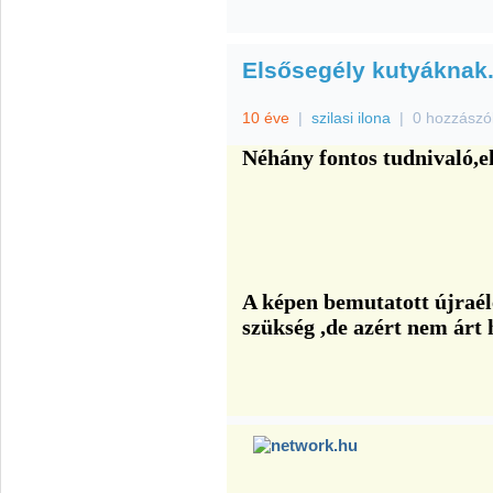
Elsősegély kutyáknak
10 éve
|
szilasi ilona
|
0 hozzászó
Néhány fontos tudnivaló,e
A képen bemutatott újraél
szükség ,de azért nem árt 