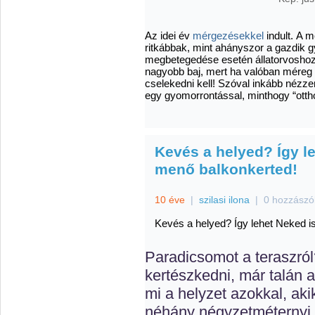
Az idei év
mérgezésekkel
indult. A 
ritkábbak, mint ahányszor a gazdik g
megbetegedése esetén állatorvosho
nagyobb baj, mert ha valóban méreg 
cselekedni kell! Szóval inkább nézzen
egy gyomorrontással, minthogy “ottho
Kevés a helyed? Így l
menő balkonkerted!
10 éve
|
szilasi ilona
|
0 hozzászó
Kevés a helyed? Így lehet Neked 
Paradicsomot a teraszról
kertészkedni, már talán 
mi a helyzet azokkal, aki
néhány négyzetméternyi 