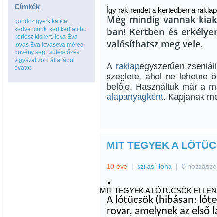
Címkék
Így rak ren­det a ker­ted­ben a rak­lap
Még min­dig van­nak ki­ak­ná
gondoz
gyerk
katica
kedvencünk.
kert
kertlap.hu
ban! Kert­ben és er­ké­lyen 
kertész
kiskert.
lova Éva
va­ló­sít­hatsz meg vele.
lovas Éva
lovaseva
méreg
növény
segít
sütés-főzés.
vigyázat
zöld
állat
ápol
A
raklap
egyszerűen zseniál
óvatos
szeglete, ahol ne lehetne ö
belőle. Használtuk már a 
alapanyagként
. Kapjanak mo
MIT TEGYEK A LÓTÜ
10 éve
|
szilasi ilona
|
0 hozzászó
MIT TEGYEK A LÓTÜCSÖK ELLEN
A lótücsök (hibásan: ló
rovar, amelynek az első l