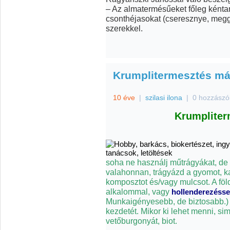
– Az almatermésűeket főleg kéntar
csonthéjasokat (cseresznye, meggy
szerekkel.
Krumplitermesztés m
10 éve
|
szilasi ilona
|
0 hozzászó
Krumplite
soha ne használj műtrágyákat, de á
valahonnan, trágyázd a gyomot, ka
komposztot és/vagy mulcsot. A föl
alkalommal, vagy
hollenderezésse
Munkaigényesebb, de biztosabb.) Ő
kezdetét. Mikor ki lehet menni, si
vetőburgonyát, biot.