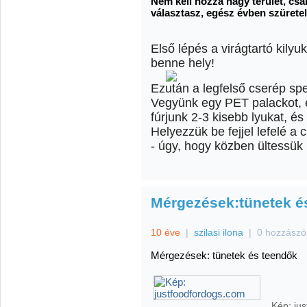
Nem kell hozzá nagy terület, csak
választasz, egész évben szüretel
Első lépés a virágtartó kilyu
benne hely!
Ezután a legfelső cserép spec
Vegyünk egy PET palackot, é
fúrjunk 2-3 kisebb lyukat, és 
Helyezzük be fejjel lefelé a
- úgy, hogy közben ültessük 
Mérgezések:tünetek é
10 éve
|
szilasi ilona
|
0 hozzászó
Mérgezések: tünetek és teendők
Kép: ju