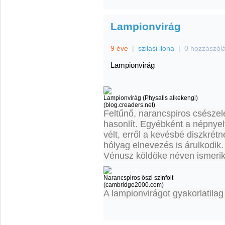
Lampionvirág
9 éve
|
szilasi ilona
|
0 hozzászól
Lampionvirág
Lampionvirág (Physalis alkekengi)
(blog.creaders.net)
Feltűnő, narancspiros csészel
hasonlít. Egyébként a népnyel
vélt, erről a kevésbé diszkré
hólyag elnevezés is árulkodik
Vénusz köldöke néven ismerik
Narancspiros őszi színfolt
(cambridge2000.com)
A lampionvirágot gyakorlatilag