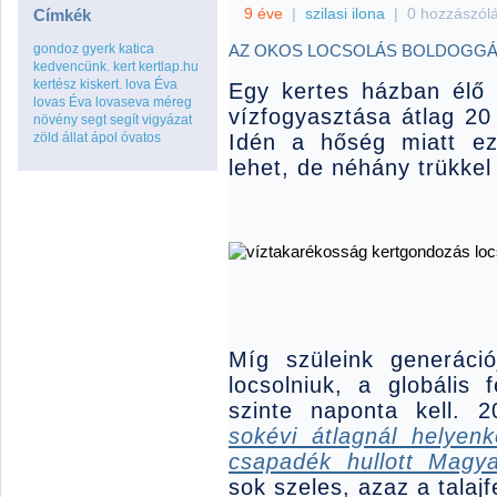
9 éve
|
szilasi ilona
|
0 hozzászól
Címkék
gondoz
gyerk
katica
AZ OKOS LOCSOLÁS BOLDOGGÁ T
kedvencünk.
kert
kertlap.hu
kertész
kiskert.
lova Éva
Egy kertes házban élő
lovas Éva
lovaseva
méreg
vízfogyasztása átlag 20 
növény
segt
segít
vigyázat
zöld
állat
ápol
óvatos
Idén a hőség miatt e
lehet, de néhány trükkel
Míg szüleink generáci
locsolniuk, a globális
szinte naponta kell. 
sokévi átlagnál helyen
csapadék hullott Magy
sok szeles, azaz a talajf