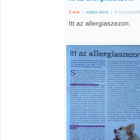
9 éve
|
szilasi ilona
|
0 hozzászól
Itt az allergiaszezon.