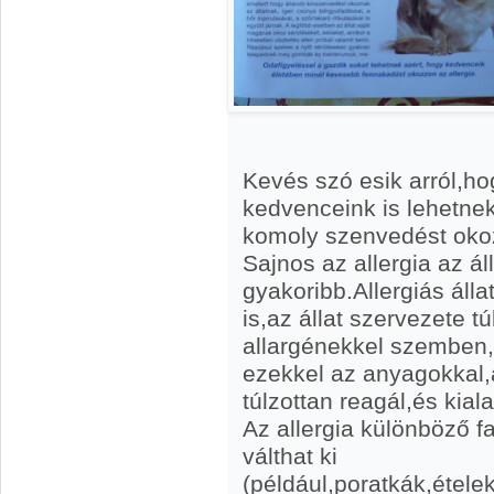
Kevés szó esik arról,
kedvenceink is lehetnek 
komoly szenvedést okoz
Sajnos az allergia az ál
gyakoribb.Allergiás áll
is,az állat szervezete 
allargénekkel szemben,
ezekkel az anyagokkal
túlzottan reagál,és kiala
Az allergia különböző f
válthat ki
(például,poratkák,étele