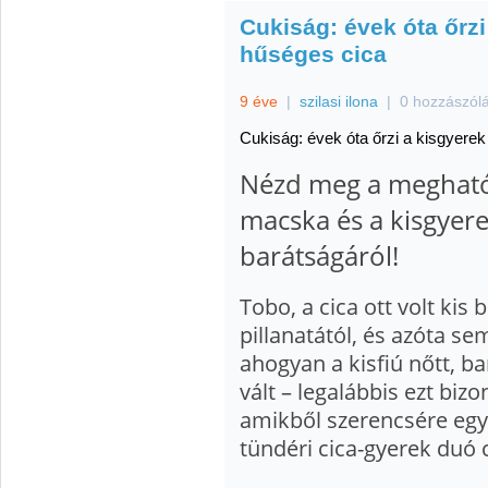
Cukiság: évek óta őrzi
hűséges cica
9 éve
|
szilasi ilona
|
0 hozzászól
Cukiság: évek óta őrzi a kisgyere
Nézd meg a megható
macska és a kisgyere
barátságáról!
Tobo, a cica ott volt kis 
pillanatától, és azóta se
ahogyan a kisfiú nőtt, b
vált – legalábbis ezt bizo
amikből szerencsére eg
tündéri cica-gyerek duó 