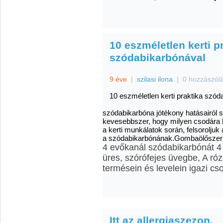
10 eszméletlen kerti p
szódabikarbónával
9 éve
|
szilasi ilona
|
0 hozzászól
10 eszméletlen kerti praktika szód
szódabikarbóna jótékony hatásairól s
kevesebbszer, hogy milyen csodára k
a kerti munkálatok során, felsorolju
a szódabikarbónának.Gombaölőszer
4 evőkanál szódabikarbónát 4 l
üres, szórófejes üvegbe, A róz
termésein és levelein igazi cs
Itt az allergiaszezon.