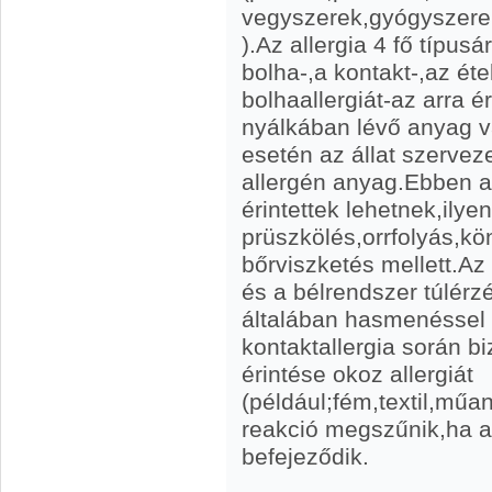
vegyszerek,gyógyszer
).Az allergia 4 fő típus
bolha-,a kontakt-,az éte
bolhaallergiát-az arra é
nyálkában lévő anyag vál
esetén az állat szervez
allergén anyag.Ebben a
érintettek lehetnek,ilye
prüszkölés,orrfolyás,k
bőrviszketés mellett.Az
és a bélrendszer túlérz
általában hasmenéssel 
kontaktallergia során b
érintése okoz allergiát
(például;fém,textil,műa
reakció megszűnik,ha a
befejeződik.