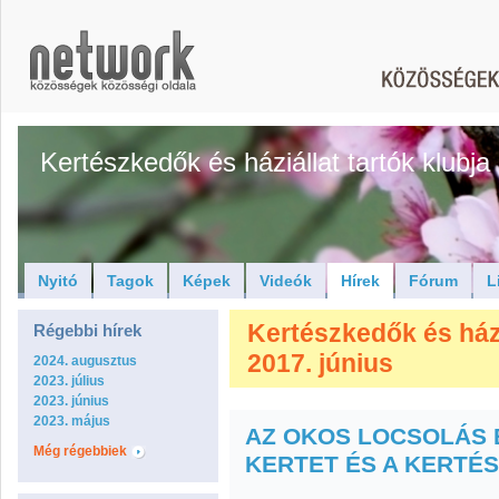
Kertészkedők és háziállat tartók klubja
Nyitó
Tagok
Képek
Videók
Hírek
Fórum
L
Kertészkedők és háziá
Régebbi hírek
2017. június
2024. augusztus
2023. július
2023. június
2023. május
AZ OKOS LOCSOLÁS 
Még régebbiek
KERTET ÉS A KERTÉ