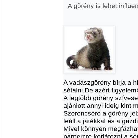
A görény is lehet influe
A vadászgörény bírja a hid
sétálni.De azért figyelem
A legtöbb görény szívese
ajánlott annyi ideig kint 
Szerencsére a görény jelz
leáll a játékkal és a gaz
Mivel könnyen megfázhat
párpercre korlátozni a s