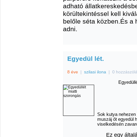
adható állatkereskedésb
körültekintéssel kell kivá
belőle séta közben.És a h
adni.
Egyedül lét.
8 éve
|
szilasi ilona
|
0 hozzászól
Egyedüllé
Sok kutya nehezen vi
muszáj őt egyedül h
viselkedésén zavarok
Ez egy által