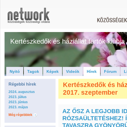
Kertészkedők és háziállat tartók klubja
Nyitó
Tagok
Képek
Videók
Hírek
Fórum
L
Kertészkedők és háziá
Régebbi hírek
2017. szeptember
2024. augusztus
2023. július
2023. június
2023. május
AZ ŐSZ A LEGJOBB I
Még régebbiek
RÓZSAÜLTETÉSHEZ! Í
TAVASZRA GYÖNYÖRŰ