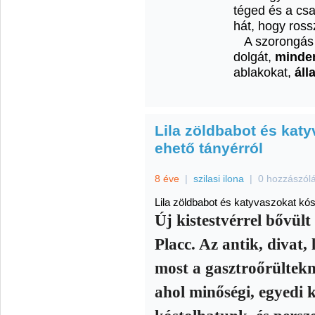
téged és a csa
hát, hogy ross
A szorongás 
dolgát,
minden
ablakokat,
áll
Lila zöldbabot és kat
ehető tányérról
8 éve
|
szilasi ilona
|
0 hozzászól
Lila zöldbabot és katyvaszokat kós
Új kistestvérrel bővült
Placc. Az antik, divat,
most a gasztroőrültek
ahol minőségi, egyedi