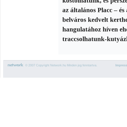
kóstolhatunk, és pers
az általános Placc – és
belváros kedvelt kerthe
hangulatához híven eh
traccsolhatunk-kutyáz
© 2007 Copyright Network.hu Minden jog fenntartva.
Impres