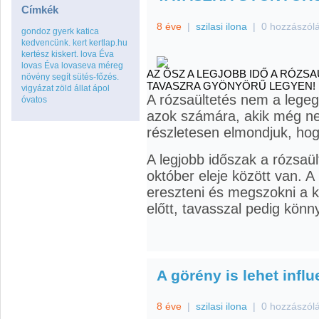
Címkék
8 éve
|
szilasi ilona
|
0 hozzászól
gondoz
gyerk
katica
kedvencünk.
kert
kertlap.hu
kertész
kiskert.
lova Éva
lovas Éva
lovaseva
méreg
AZ ŐSZ A LEGJOBB IDŐ A RÓZSA
növény
segít
sütés-főzés.
TAVASZRA GYÖNYÖRŰ LEGYEN!
vigyázat
zöld
állat
ápol
A rózsaültetés nem a legegy
óvatos
azok számára, akik még ne
részletesen elmondjuk, hogy
A legjobb időszak a rózsaü
október eleje között van. A
ereszteni és megszokni a 
előtt, tavasszal pedig könn
A görény is lehet infl
8 éve
|
szilasi ilona
|
0 hozzászól