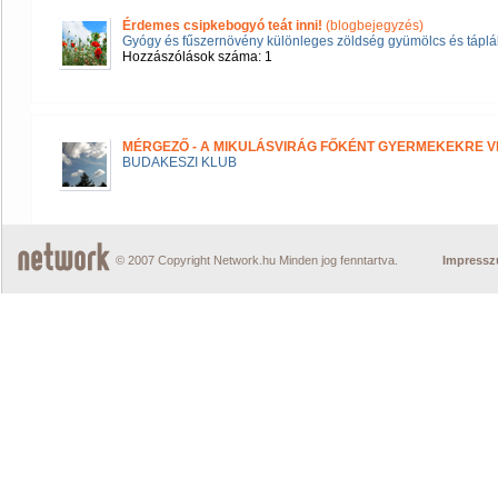
Érdemes csipkebogyó teát inni!
(blogbejegyzés)
Gyógy és fűszernövény különleges zöldség gyümölcs és táplál
Hozzászólások száma: 1
MÉRGEZŐ - A MIKULÁSVIRÁG FŐKÉNT GYERMEKEKRE V
BUDAKESZI KLUB
© 2007 Copyright Network.hu Minden jog fenntartva.
Impress