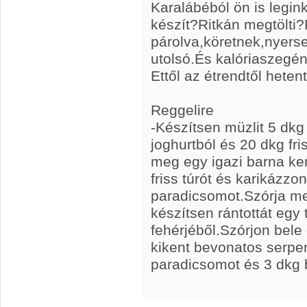
Karalábéból ön is legin
készít?Ritkán megtölti
párolva,köretnek,nyers
utolsó.És kalóriaszegény
Ettől az étrendtől hetent
Reggelire
-Készítsen müzlit 5 dk
joghurtból és 20 dkg fr
meg egy igazi barna ke
friss túrót és karikázz
paradicsomot.Szórja meg
készítsen rántottát egy 
fehérjéből.Szórjon bele
kikent bevonatos serp
paradicsomot és 3 dkg 