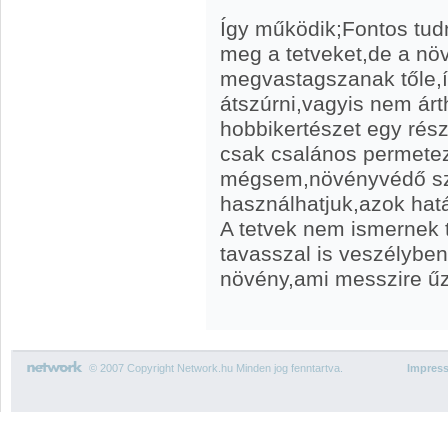
Így működik;Fontos tud
meg a tetveket,de a nö
megvastagszanak tőle,í
átszúrni,vagyis nem árt
hobbikertészet egy rész
csak csalános permete
mégsem,növényvédő sze
használhatjuk,azok hatás
A tetvek nem ismernek t
tavasszal is veszélybe
növény,ami messzire űz
© 2007 Copyright Network.hu Minden jog fenntartva.
Impres