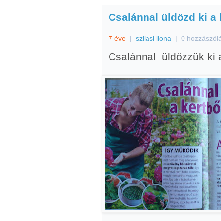
Csalánnal üldözd ki a 
7 éve
|
szilasi ilona
|
0 hozzászól
Csalánnal üldözzük ki a