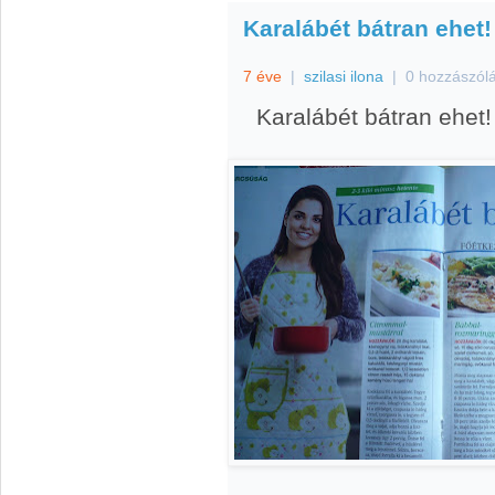
Karalábét bátran ehet!
7 éve
|
szilasi ilona
|
0 hozzászól
Karalábét bátran ehet!