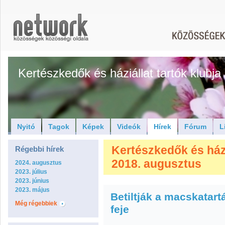
Kertészkedők és háziállat tartók klubja
Nyitó
Tagok
Képek
Videók
Hírek
Fórum
L
Kertészkedők és háziá
Régebbi hírek
2018. augusztus
2024. augusztus
2023. július
2023. június
2023. május
Betiltják a macskatartá
Még régebbiek
feje