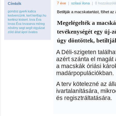
7 éve
|
szilasi ilona
|
0 hozzászól
Címkék
gondoz
gyerk
katica
Betiltják a macskatartást, főhet az á
kedvencünk.
kert
kertlap.hu
kertész
kiskert.
lova Éva
Megelégelték a macská
lovas Éva
lovaseva
méreg
növény
segt
segít
vigyázat
tevékenységét egy új-zé
zöld
állat
ápol
óvatos
úgy döntöttek, betiltjá
A Déli-szigeten talál
azért szánta el magát 
a macskák óriási káro
madárpopulációkban.
A terv kötelezné az ál
ivartalanítására, mikr
és regisztráltatására.