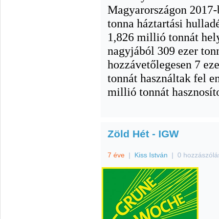
Magyarországon 2017-b
tonna háztartási hullad
1,826 millió tonnát he
nagyjából 309 ezer ton
hozzávetőlegesen 7 ezer
tonnát használtak fel e
millió tonnát hasznosí
Zöld Hét - IGW
7 éve
|
Kiss István
|
0 hozzászólá