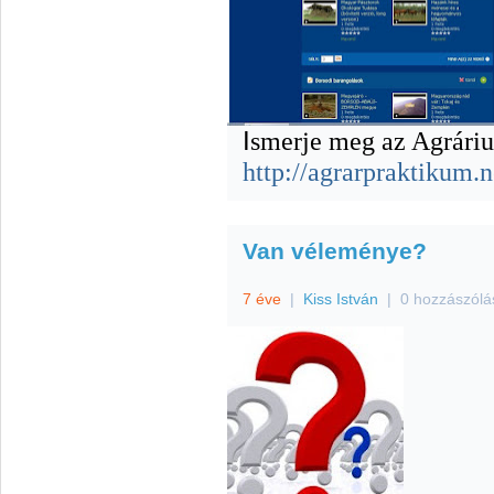
I
smerje meg az Agrári
http://agrarpraktikum.
Van véleménye?
7 éve
|
Kiss István
|
0 hozzászólá