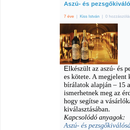
Aszú- és pezsgőkivál
7 éve
|
Kiss István
|
0 hozzászólá
E
lkészült az aszú- és 
es kötete. A megjelent
bírálatok alapján – 15 
ismerhetnek meg az érd
hogy segítse a vásárlók
kiválasztásában.
Kapcsolódó anyagok:
Aszú- és pezsgőkiváló