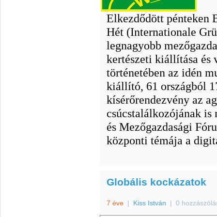
Elkezdődött pénteken 
Hét (Internationale Gr
legnagyobb mezőgazdasá
kertészeti kiállítása é
történetében az idén m
kiállító, 61 országból 
kísérőrendezvény az ag
csúcstalálkozójának is
és Mezőgazdasági Fór
központi témája a digit
Globális kockázatok
7 éve
|
Kiss István
|
0 hozzászólá