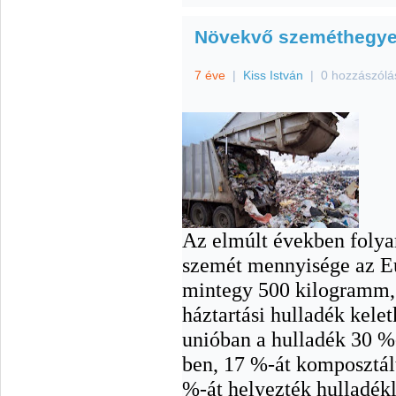
Növekvő szeméthegy
7 éve
|
Kiss István
|
0 hozzászólá
Az elmúlt években folya
szemét mennyisége az E
mintegy 500 kilogramm,
háztartási hulladék kele
unióban a hulladék 30 %-
ben, 17 %-át komposztált
%-át helyezték hulladé