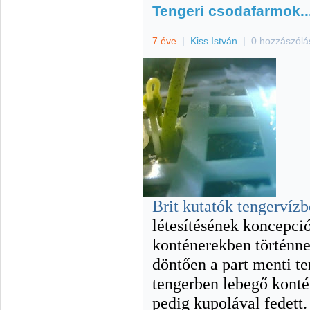
Tengeri csodafarmok..
7 éve
|
Kiss István
|
0 hozzászólá
Brit kutatók tengervíz
létesítésének koncepció
konténerekben történne
döntően a part menti te
tengerben lebegő kontén
pedig kupolával fedett.