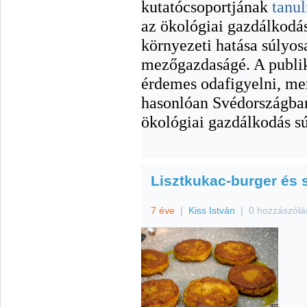
kutatócsoportjának
tanu
az ökológiai gazdálkodás
környezeti hatása súlyo
mezőgazdaságé. A publik
érdemes odafigyelni, me
hasonlóan Svédországban
ökológiai gazdálkodás s
Lisztkukac-burger és
7 éve
|
Kiss István
|
0 hozzászólá