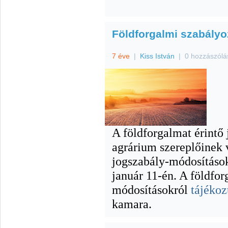
Földforgalmi szabályoz
7 éve
|
Kiss István
|
0 hozzászólá
A földforgalmat érintő 
agrárium szereplőinek 
jogszabály-módosítások
január 11-én. A földfor
módosításokról
tájékoz
kamara.