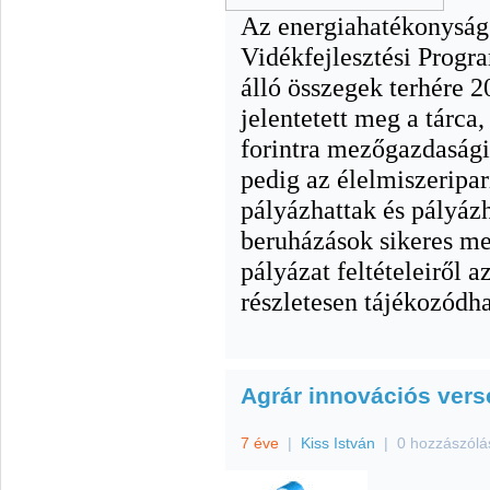
Az energiahatékonyság j
Vidékfejlesztési Progr
álló összegek terhére 2
jelentetett meg a tárca
forintra mezőgazdasági
pedig az élelmiszeripar
pályázhattak és pályázh
beruházások sikeres me
pályázat feltételeiről a
részletesen tájékozódh
Agrár innovációs ver
7 éve
|
Kiss István
|
0 hozzászólá