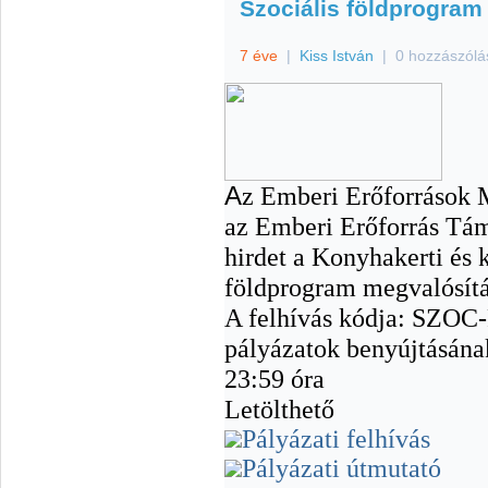
Szociális földprogram
7 éve
|
Kiss István
|
0 hozzászólá
A
z Emberi Erőforrások 
az Emberi Erőforrás Tám
hirdet a Konyhakerti és ki
földprogram megvalósítá
A felhívás kódja: SZOC
pályázatok benyújtásának
23:59 óra
Letölthető
Pályázati felhívás
Pályázati útmutató