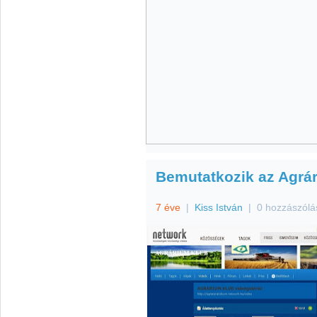
Bemutatkozik az Agrá
7 éve
|
Kiss István
|
0 hozzászólá