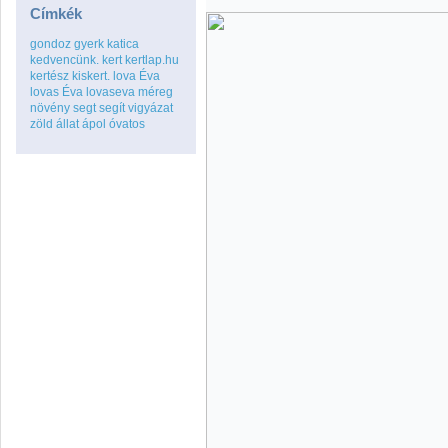
Címkék
gondoz
gyerk
katica
kedvencünk.
kert
kertlap.hu
kertész
kiskert.
lova Éva
lovas Éva
lovaseva
méreg
növény
segt
segít
vigyázat
zöld
állat
ápol
óvatos