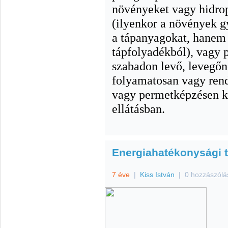
növényeket vagy hidro
(ilyenkor a növények g
a tápanyagokat, hanem
tápfolyadékból), vagy p
szabadon levő, levegőn
folyamatosan vagy rend
vagy permetképzésen ke
ellátásban.
Energiahatékonysági 
7 éve
|
Kiss István
|
0 hozzászólá