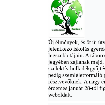
Új élmények, és öt új út
jelentkező iskolás gyerek
legszebb tájain. A tábor
jegyében zajlanak majd, 
szelektív hulladékgyűjtés
pedig szemléletformáló 
résztvevőknek. A nagy ér
érdemes január 28-tól fi
weboldalt.