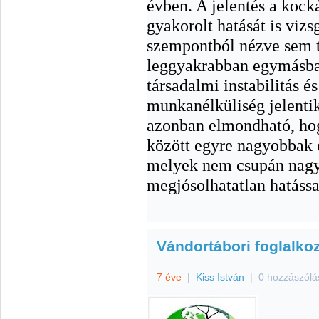
évben. A jelentés a koc
gyakorolt hatását is vizs
szempontból nézve sem tú
leggyakrabban egymásba
társadalmi instabilitás é
munkanélküliség jelenti
azonban elmondható, hog
között egyre nagyobbak 
melyek nem csupán nagy
megjósolhatatlan hatássa
Vándortábori foglalko
7 éve
|
Kiss István
|
0 hozzászólá