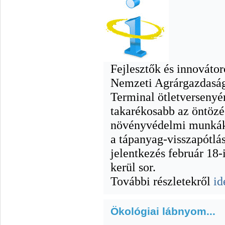
Fejlesztők és innovátor
Nemzeti Agrárgazdaság
Terminal ötletversenyé
takarékosabb az öntözés
növényvédelmi munkák
a tápanyag-visszapótlás
jelentkezés február 18-
kerül sor.
További részletekről
id
Ökológiai lábnyom...