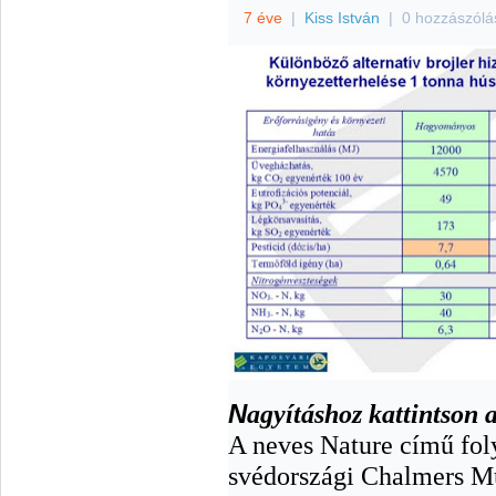
7 éve
|
Kiss István
|
0 hozzászólá
N
agyításhoz kattintson 
A neves Nature című fol
svédországi Chalmers M