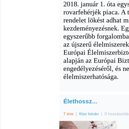
2018. január 1. óta egy
rovarfehérjék piaca. A t
rendelet lökést adhat 
kezdeményezésnek. Egy
egyszerűbb forgalomba 
az újszerű élelmiszere
Európai Élelmiszerbizto
alapján az Európai Biz
engedélyezéséről, és 
élelmiszerhatósága.
Élethossz...
7 éve
|
Kiss István
|
0 hozzászólá