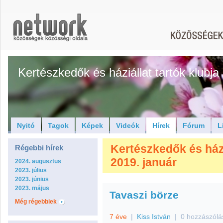
Kertészkedők és háziállat tartók klubja
Nyitó
Tagok
Képek
Videók
Hírek
Fórum
L
Kertészkedők és háziá
Régebbi hírek
2019. január
2024. augusztus
2023. július
2023. június
2023. május
Tavaszi börze
Még régebbiek
7 éve
|
Kiss István
|
0 hozzászólá