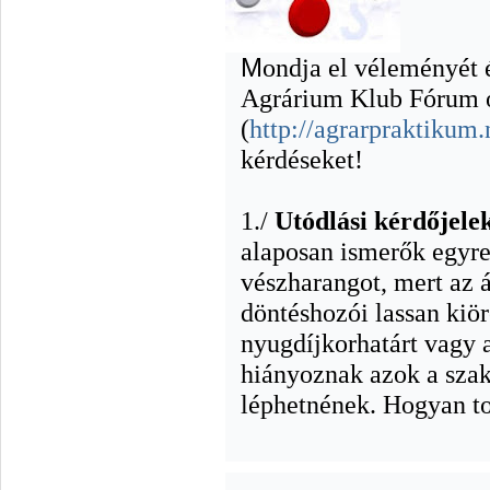
M
ondja el véleményét 
Agrárium Klub Fórum 
(
http://agrarpraktikum
kérdéseket!
1./
Utódlási kérdőjele
alaposan ismerők egyr
vészharangot, mert az 
döntéshozói lassan kiör
nyugdíjkorhatárt vagy a
hiányoznak azok a szak
léphetnének. Hogyan t