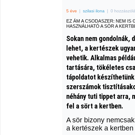
5 éve
|
szilasi ilona
|
0 hozzászól
EZ ÁM A CSODASZER: NEM IS
HASZNÁLHATÓ A SÖR A KERTB
Sokan nem gondolnák, d
lehet, a kertészek ugyan
vehetik. Alkalmas példá
tartására, tökéletes cs
tápoldatot készíthetünk 
szerszámok tisztításako
néhány tuti tippet arra,
fel a sört a kertben.
A sör bizony nemcsak 
a kertészek a kertben