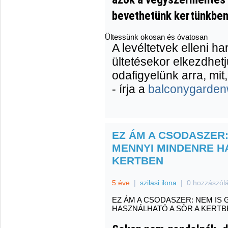
bevethetünk kertünkben 
Ültessünk okosan és óvatosan
A levéltetvek elleni h
ültetésekor elkezdhet
odafigyelünk arra, mit
- írja a
balconygarde
EZ ÁM A CSODASZER:
MENNYI MINDENRE H
KERTBEN
5 éve
|
szilasi ilona
|
0 hozzászól
EZ ÁM A CSODASZER: NEM IS
HASZNÁLHATÓ A SÖR A KERTB