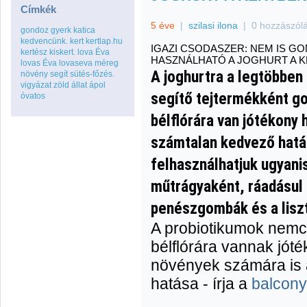
Címkék
5 éve
|
szilasi ilona
|
0 hozzászól
gondoz
gyerk
katica
kedvencünk.
kert
kertlap.hu
IGAZI CSODASZER: NEM IS G
kertész
kiskert.
lova Éva
HASZNÁLHATÓ A JOGHURT A 
lovas Éva
lovaseva
méreg
A joghurtra a legtöbben
növény
segít
sütés-főzés.
vigyázat
zöld
állat
ápol
segítő tejtermékként g
óvatos
bélflórára van jótékony 
számtalan kedvező hatá
felhasználhatjuk ugyan
műtrágyaként, ráadásul
penészgombák és a liszt
A probiotikumok nemc
bélflórára vannak jóté
növények számára is
hatása - írja a
balcon