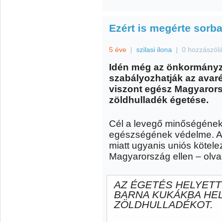
Ezért is megérte sorba
5 éve
|
szilasi ilona
|
0 hozzászól
Idén még az önkormányz
szabályozhatják az avarég
viszont egész Magyarorszá
zöldhulladék égetése.
Cél a levegő minőségének 
egészségének védelme. A
miatt ugyanis uniós kötele
Magyarország ellen – olva
AZ ÉGETÉS HELYETT
BARNA KUKÁKBA HEL
ZÖLDHULLADÉKOT.