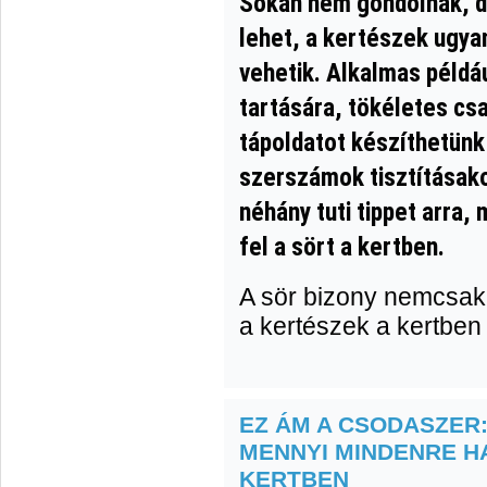
Sokan nem gondolnák, d
lehet, a kertészek ugyan
vehetik. Alkalmas példá
tartására, tökéletes cs
tápoldatot készíthetünk 
szerszámok tisztításako
néhány tuti tippet arra,
fel a sört a kertben.
A sör bizony nemcsak 
a kertészek a kertben
EZ ÁM A CSODASZER:
MENNYI MINDENRE H
KERTBEN