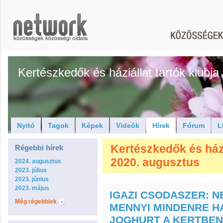
Kertészkedők és háziállat tartók klubja
Nyitó
Tagok
Képek
Videók
Hírek
Fórum
L
Kertészkedők és háziá
Régebbi hírek
2020. augusztus
2024. augusztus
2023. július
2023. június
2023. május
IGAZI CSODASZER: N
Még régebbiek
MENNYI MINDENRE H
JOGHURT A KERTBEN