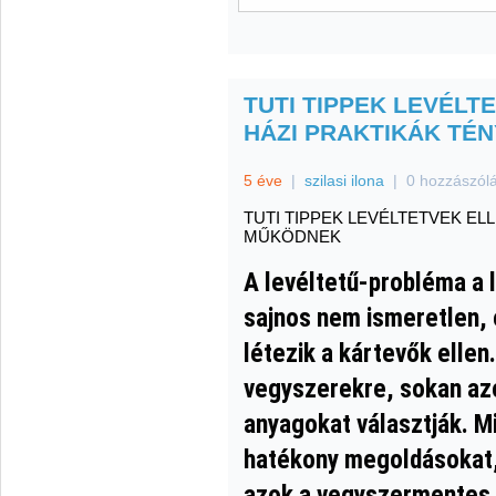
TUTI TIPPEK LEVÉLT
HÁZI PRAKTIKÁK TÉ
5 éve
|
szilasi ilona
|
0 hozzászól
TUTI TIPPEK LEVÉLTETVEK EL
MŰKÖDNEK
A levéltetű-probléma a
sajnos nem ismeretlen, 
létezik a kártevők elle
vegyszerekre, sokan az
anyagokat választják. Mi
hatékony megoldásokat,
azok a vegyszermentes 