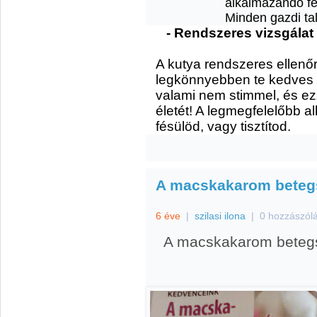
alkalmazandó fe
Minden gazdi tal
- Rendszeres vizsgálat
A kutya rendszeres ellenő
legkönnyebben te kedves 
valami nem stimmel, és e
életét! A legmegfelelőbb a
fésülöd, vagy tisztítod.
A macskakarom beteg
6 éve
|
szilasi ilona
|
0 hozzászól
A macskakarom beteg