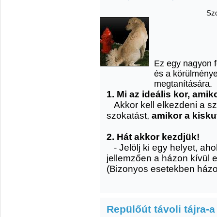
Szo
Ez egy nagyon f
és a körülménye
megtanítására.
1. Mi az ideális kor, amik
Akkor kell elkezdeni a s
szokatást,
amikor a kisku
2. Hát akkor kezdjük!
- Jelölj ki egy helyet, a
jellemzően a házon kívül 
(Bizonyos esetekben házon 
Repülőút távoli tájra-a