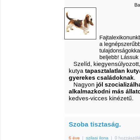
Ba
Fajtalexikonunk
a legnépszerűbb 
tulajdonságokka
beljebb! Lássuk
Szelíd, kiegyensúlyozott
kutya
tapasztalatlan kuty
gyerekes családoknak
.
Nagyon
jól szocializálh
alkalmazkodni más állat
kedves-vicces kinézetű.
Szoba tisztaság.
6 éve
|
szilasi ilona
|
0 hozzászól