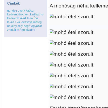
Címkék
A mohóság néha kellemet
gondoz
gyerk
katica
kedvencünk.
kert
kertlap.hu
kertész
kiskert.
lova Éva
lovas Éva
lovaseva
méreg
növény
segt
segít
vigyázat
zöld
állat
ápol
óvatos