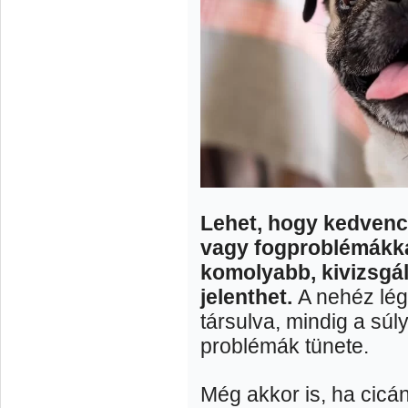
Lehet, hogy kedvenc
vagy fogproblémákka
komolyabb, kivizsgálá
jelenthet.
A nehéz lég
társulva, mindig a sú
problémák tünete.
Még akkor is, ha cicán