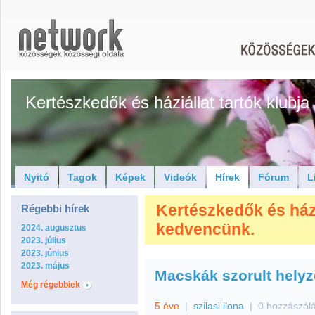
Kertészkedők és háziállat tartók klubja
Nyitó
Tagok
Képek
Videók
Hírek
Fórum
L
Kertészkedők és háziá
Régebbi hírek
kedvencünk.
2024. augusztus
2023. július
2023. június
2023. május
Macskák szorult helyz
Még régebbiek
5 éve
|
szilasi ilona
|
0 hozzászól