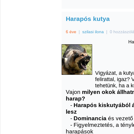
Harapós kutya
6 éve
|
szilasi ilona
|
0 hozzászól
Ha
Vigyázat, a kuty
felirattal, igaz
tehetünk, ha a 
Vajon
milyen okok állhat
harap?
-
Harapós kiskutyából 
lesz
-
Dominancia
és vezető
- Figyelmeztetés, a tény
harapások