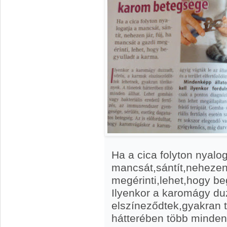
Ha a cica folyton nyalog
mancsát,sántít,nehezen 
megérinti,lehet,hogy be
Ilyenkor a karomágy du
elszíneződtek,gyakran 
hátterében több minden