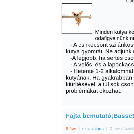
Cso
Minden kutya ke
odafigyelnünk n
- A csirkecsont szilánkosr
kutya gyomrát. Ne adjunk n
-A legjobb, ha sertés cso
- A velős, és a lapockacs
- Hetente 1-2 alkalomnál
kutyának. Ha gyakrabban 
kiürítésével, a túl sok cso
problémákat okozhat.
Fajta bemutató;Basse
6 éve
|
szilasi ilona
|
0 hozzászól