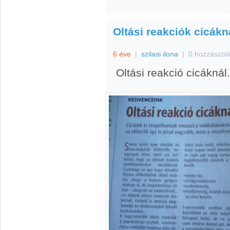
Oltási reakciók cicákn
6 éve
|
szilasi ilona
|
0 hozzászól
Oltási reakció cicáknál.