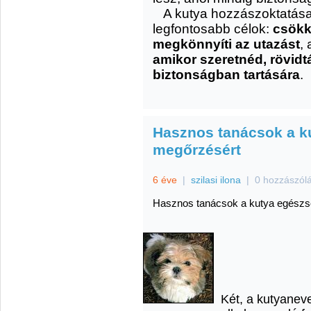
A kutya hozzászoktatás
legfontosabb célok:
csökk
megkönnyíti az utazást
, 
amikor szeretnéd, rövidt
biztonságban tartására
.
Hasznos tanácsok a k
megőrzésért
6 éve
|
szilasi ilona
|
0 hozzászól
Hasznos tanácsok a kutya egész
Két, a kutyaneve