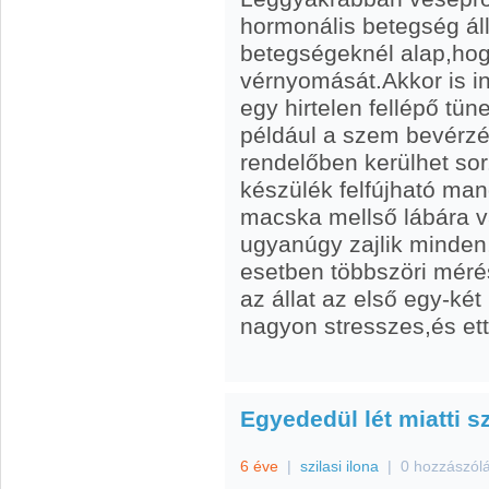
hormonális betegség áll
betegségeknél alap,hog
vérnyomását.Akkor is 
egy hirtelen fellépő tüne
például a szem bevérzé
rendelőben kerülhet s
készülék felfújható mand
macska mellső lábára v
ugyanúgy zajlik minden
esetben többszöri méré
az állat az első egy-ké
nagyon stresszes,és et
Egyededül lét miatti 
6 éve
|
szilasi ilona
|
0 hozzászól