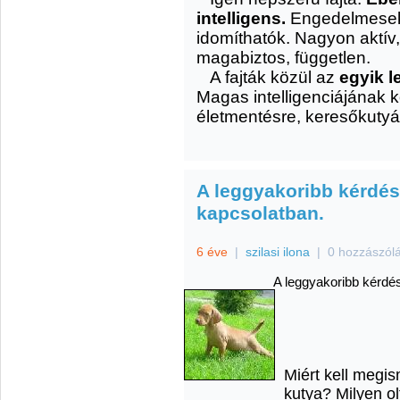
intelligens.
Engedelmesek
idomíthatók. Nagyon aktív,
magabiztos, független.
A fajták közül az
egyik 
Magas intelligenciájának 
életmentésre, keresőkutyá
A leggyakoribb kérdés
kapcsolatban.
6 éve
|
szilasi ilona
|
0 hozzászól
A leggyakoribb kérdé
Miért kell megis
kutya? Milyen o