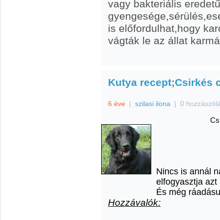
vagy bakteriális erede
gyengesége,sérülés,es
is előfordulhat,hogy k
vágták le az állat karmát
Kutya recept;Csirkés 
6 éve
|
szilasi ilona
|
0 hozzászól
Cs
Nincs is annál 
elfogyasztja azt 
És még ráadásul 
Hozzávalók: