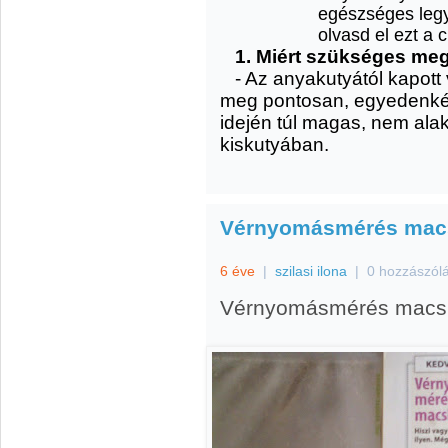
egészséges legy
olvasd el ezt a c
1. Miért szükséges meg
- Az anyakutyától kapott
meg pontosan, egyedenként
idején túl magas, nem ala
kiskutyában.
Vérnyomásmérés macs
6 éve
|
szilasi ilona
|
0 hozzászól
Vérnyomásmérés macsk