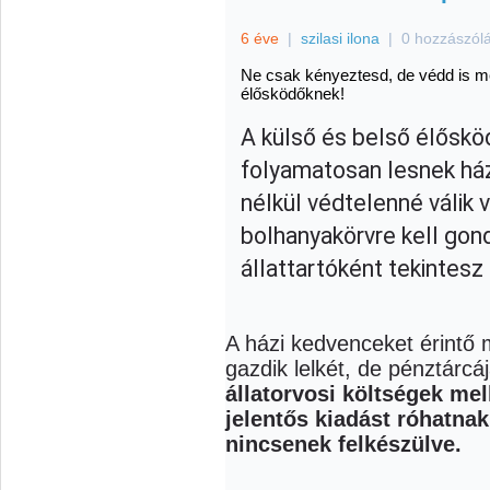
6 éve
|
szilasi ilona
|
0 hozzászól
Ne csak kényeztesd, de védd is m
élősködőknek!
A külső és belső élőskö
folyamatosan lesnek ház
nélkül védtelenné válik
bolhanyakörvre kell gond
állattartóként tekintes
A házi kedvenceket érint
gazdik lelkét, de pénztárcá
állatorvosi költségek mel
jelentős kiadást róhatna
nincsenek felkészülve.