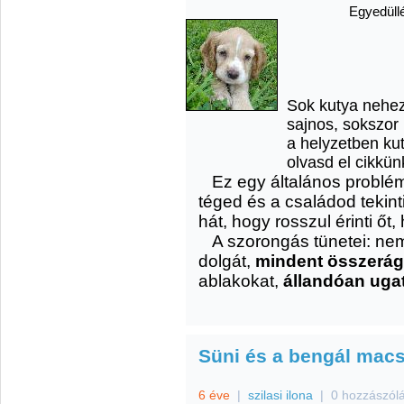
Egyedüllé
Sok kutya neheze
sajnos, sokszor
a helyzetben ku
olvasd el cikkünk
Ez egy általános problém
téged és a családod tekint
hát, hogy rosszul érinti őt
A szorongás tünetei: nem
dolgát,
mindent összerág
ablakokat,
állandóan uga
Süni és a bengál mac
6 éve
|
szilasi ilona
|
0 hozzászól