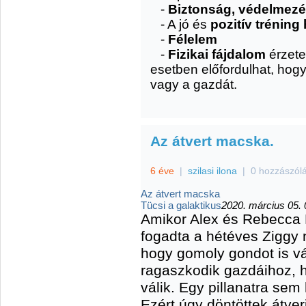
-
Biztonság, védelmez
- A jó és
pozitív tréning
-
Félelem
-
Fizikai fájdalom
érzete
esetben előfordulhat, hog
vagy a gazdát.
Az átvert macska.
6 éve
|
szilasi ilona
|
0 hozzászól
Az átvert macska
Tücsi a galaktikus
2020. március 05. 
Amikor Alex és Rebecca 
fogadta a hétéves Ziggy
hogy gomoly gondot is vá
ragaszkodik gazdáihoz, 
válik. Egy pillanatra sem 
Ezért úgy döntöttek átver