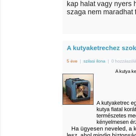
kap halat vagy nyers h
szaga nem maradhat f
A kutyaketrechez szok
5 éve
|
szilasi ilona
|
0 hozzászól
A kutya k
A kutyaketrec e
kutya fiatal kor
természetes meg
kényelmesen ér
Ha ügyesen neveled, a k
lesz, ahol mindig biztonsá