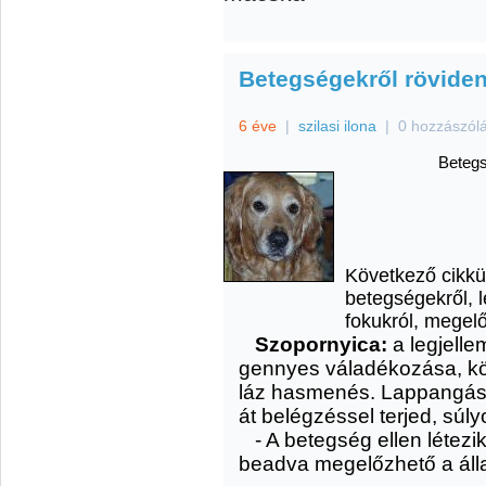
Betegségekről röviden
6 éve
|
szilasi ilona
|
0 hozzászól
Betegs
Következő cikkü
betegségekről, l
fokukról, megel
Szopornyica:
a legjelle
gennyes váladékozása, kö
láz hasmenés. Lappangási 
át belégzéssel terjed, súl
- A betegség ellen létez
beadva megelőzhető a áll