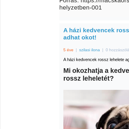
Forrás: https://macskaor
helyzetben-001
A házi kedvencek ross
adhat okot!
5 éve
|
szilasi ilona
|
0 hozzászól
A házi kedvencek rossz lehelete a
Mi okozhatja a kedv
rossz leheletét?