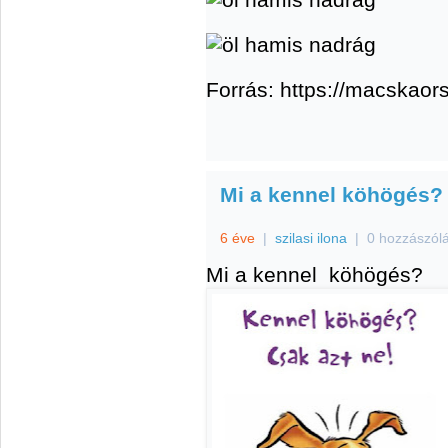
Forrás: https://macskaor
Mi a kennel köhögés?
6 éve
|
szilasi ilona
|
0 hozzászól
Mi a kennel köhögés?