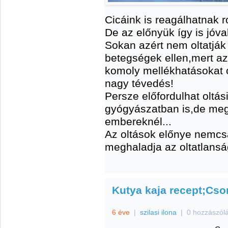
Cicáink is reagálhatnak r
De az előnyük így is jóva
Sokan azért nem oltatják
betegségek ellen,mert azt
komoly mellékhatásokat
nagy tévedés!
Persze előfordulhat oltá
gyógyászatban is,de meg
embereknél...
Az oltások előnye nemcs
meghaladja az oltatlansá
Kutya kaja recept;Cso
6 éve
|
szilasi ilona
|
0 hozzászól