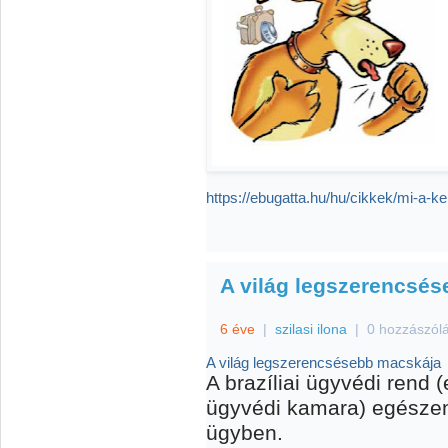
https://ebugatta.hu/hu/cikkek/mi-a-k
A világ legszerencsé
6 éve
|
szilasi ilona
|
0 hozzászól
A világ legszerencsésebb macskája
A brazíliai ügyvédi rend 
ügyvédi kamara) egészen
ügyben.