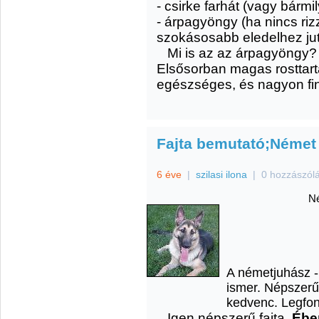
- csirke farhát (vagy bármi
- árpagyöngy (ha nincs rizz
szokásosabb eledelhez ju
Mi is az az árpagyöngy?
Elsősorban magas rosttart
egészséges, és nagyon fi
Fajta bemutató;Német 
6 éve
|
szilasi ilona
|
0 hozzászól
N
A németjuhász - 
ismer. Népszerű 
kedvenc. Legfont
Igen népszerű fajta.
Ébe