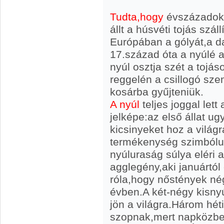
Tudta,hogy
évszázadokon
állt a húsvéti tojás szál
Európában a gólyát,a d
17.század óta a nyúlé a
nyúl osztja szét a tojá
reggelén a csillogó sz
kosárba gyűjteniük.
A nyúl
teljes joggal lett
jelképe:az első állat u
kicsinyeket hoz a világ
termékenység szimbólu
nyúluraság súlya eléri a
agglegény,aki januártól
róla,hogy nőstények né
évben.A két-négy kisnyú
jön a világra.Három héti
szopnak,mert napközbe