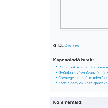
Címkék:
sütés-főzés.
Kapcsolódó hírek:
Pitébe zárt sós és édes finoms
Gyömbér-gyógynövény és fűsz
Csemegekukoricát minden fogá
Körte,a nagylelkű ősz ajándéka
Kommentáld!