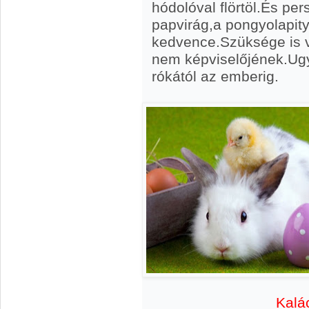
hódolóval flörtöl.És pe
papvirág,a pongyolapity
kedvence.Szüksége is v
nem képviselőjének.Ugy
rókától az emberig.
Kalá