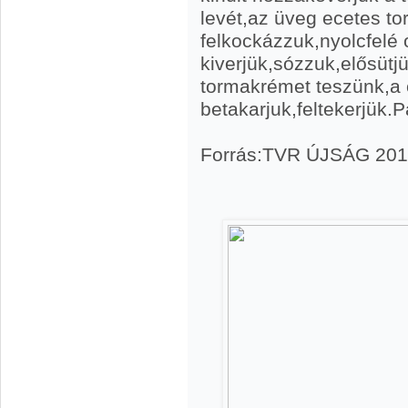
levét,az üveg ecetes to
felkockázzuk,nyolcfelé 
kiverjük,sózzuk,elősütj
tormakrémet teszünk,a 
betakarjuk,feltekerjük.P
Forrás:TVR ÚJSÁG 20