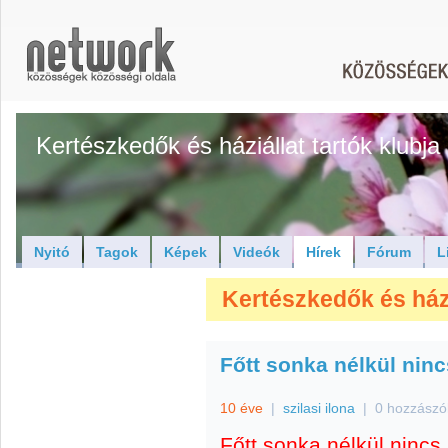
Kertészkedők és háziállat tartók klubja
Nyitó
Tagok
Képek
Videók
Hírek
Fórum
L
Kertészkedők és háziá
Főtt sonka nélkül ninc
10 éve
|
szilasi ilona
|
0 hozzászó
Főtt sonka nélkül nincs