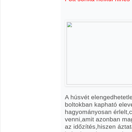
A húsvét elengedhetetle
boltokban kapható elev
hagyományosan érlelt,csa
venni,amit azonban ma
az időzítés,hiszen áztat