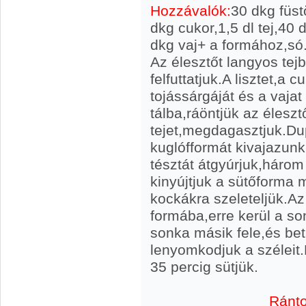
Hozzávalók:
30 dkg füst
dkg cukor,1,5 dl tej,40 
dkg vaj+ a formához,só
Az élesztőt langyos tej
felfuttatjuk.A lisztet,a c
tojássárgáját és a vaja
tálba,ráöntjük az élesz
tejet,megdagasztjuk.Dup
kuglófformát kivajazunk
tésztát átgyúrjuk,három
kinyújtjuk a sütőforma 
kockákra szeleteljük.Az
formába,erre kerül a so
sonka másik fele,és bet
lenyomkodjuk a széleit
35 percig sütjük.
Rántot