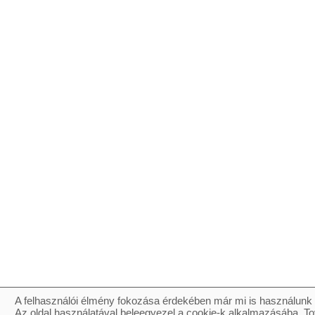
A felhasználói élmény fokozása érdekében már mi is használunk 
Az oldal használatával beleegyezel a cookie-k alkalmazásába. To