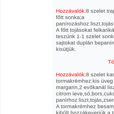
Hozzávalók:
8 szelet tra
főtt sonka;a
panírozáshoz:liszt,tojá
A főtt tojásokat felkari
teszünk 1-1 szelet sonká
sajtokat duplán bepaní
kisütjük.
Tö
Hozzávalók:
8 szelet kar
tormakrémhez:kis üveg 
margarin,2 evőkanál liszt
citrom leve,só,bors,cuk
panírhoz:liszt,tojás,zs
A tormakrémhez besamel
kihűlt hozzákeverjük a t