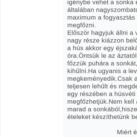
igénybe vehet a sonka 
általában nagyszombat
maximum a fogyasztás 
megfőzni.
Először hagyjuk állni a
nagy része kiázzon bel
a hús akkor egy éjszak
óra.Öntsük le az áztatól
főzzük puhára a sonkát
kihűlni.Ha ugyanis a le
megkeményedik.Csak ak
teljesen lehűlt és meg
egy részében a húsvéti 
megfőzhetjük.Nem kell 
marad a sonkából,hisze
ételeket készíthetünk be
Miért épp a