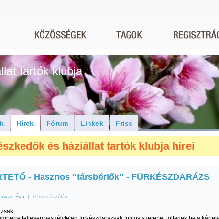
lat tartók klubja
ók
Hírek
Fórum
Linkek
Friss
szkedők és háziállat tartók klubja hírei
TETŐ - Hasznos "társbérlők" - FÜRKÉSZDARÁZS
Lovas Éva
|
0 hozzászólás
azsak
emberre teljesen veszélytelen fürkészdarazsak fontos szerepet töltenek be a kárte