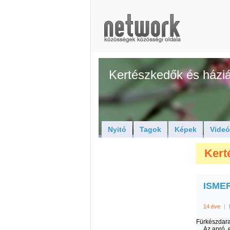
Kertészkedők és háziál
Nyitó
Tagok
Képek
Vide
Kerté
ISMER
14 éve
|
Fürkészdar
Az apró, 