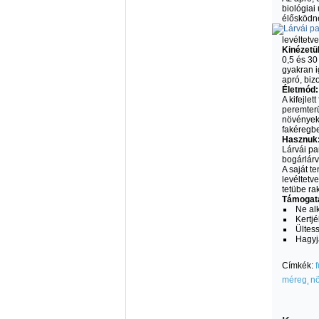
biológiai
élősködn
levéltetv
Kinézetü
0,5 és 30
gyakran i
apró, bi
Életmód:
A kifejle
peremterü
növények 
fakéregbe
Hasznuk
Lárvái pa
bogárlárv
A saját 
levéltetv
tetübe ra
Támogat
Ne al
Kertj
Ültes
Hagyj
Címkék:
f
méreg
n