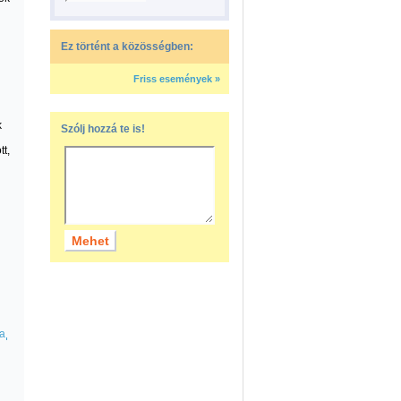
Ez történt a közösségben:
Friss események »
k
Szólj hozzá te is!
t,
a