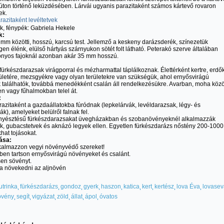
 úton történő leküzdésében. Lárvái ugyanis parazitaként számos kártevő rovaron
ek.
ek, fénypék: Gabriela Hekele
k:
 mm közötti, hosszú, karcsú test. Jellemző a keskeny darázsderék, színezetük
gen élénk, elülső hártyás szárnyukon sötét folt látható. Peterakó szerve általában
zonyos fajoknál azonban akár 35 mm hosszú.
tt fürkészdarazsak virágporral és mézharmattal táplálkoznak. Élettérként kertre, erdő
letére, mezsgyékre vagy olyan területekre van szükségük, ahol ernyősvirágú
találhatók, továbbá menedékként csalán áll rendelkezésükre. Avarban, moha közöt
n vagy fűhalmokban telel át.
:
razitaként a gazdaállatokba fúródnak (lepkelárvák, levéldarazsak, légy- és
ák), amelyeket belülről falnak fel.
tenyésztésű fürkészdarazsakat üvegházakban és szobanövényeknél alkalmazzák
ek, gubacstetvek és aknázó legyek ellen. Egyetlen fürkészdarázs nőstény 200-1000
khat tojásokat.
ása:
kalmazzon vegyi növényvédő szereket!
ében tartson ernyősvirágú növényeket és csalánt.
sen sövényt.
a növekedni az aljnövén
utrinka
fürkészdarázs
gondoz
gyerk
haszon
katica
kert
kertész
lova Éva
lovasev
övény
segít
vigyázat
zöld
állat
ápol
óvatos