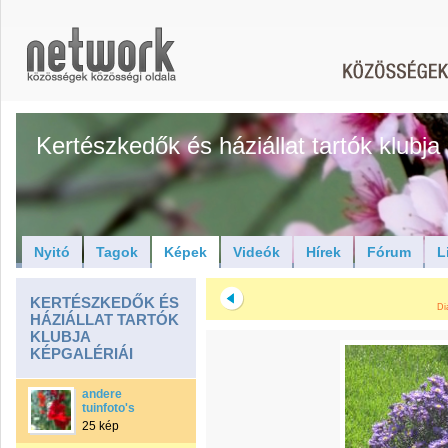
Kertészkedők és háziállat tartók klubja
Nyitó
Tagok
Képek
Videók
Hírek
Fórum
L
KERTÉSZKEDŐK ÉS
Di
HÁZIÁLLAT TARTÓK
KLUBJA
KÉPGALÉRIÁI
andere
tuinfoto's
25 kép