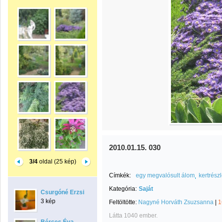
2010.01.15. 030
3/4
oldal (25 kép)
Címkék:
egy megvalósult álom
kertrészl
Kategória:
Saját
Csurgóné Erzsi
3 kép
Feltöltötte:
Nagyné Horváth Zsuzsanna
|
1
Látta 1040 ember.