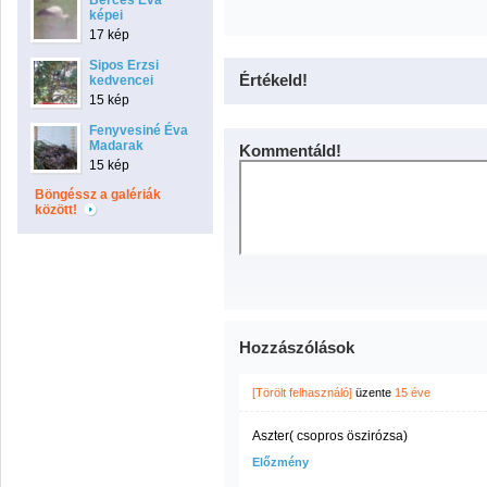
Bérces Éva
képei
17 kép
Sipos Erzsi
Értékeld!
kedvencei
15 kép
Fenyvesiné Éva
Madarak
Kommentáld!
15 kép
Böngéssz a galériák
között!
Hozzászólások
[Törölt felhasználó]
üzente
15 éve
Aszter( csopros öszirózsa)
Előzmény