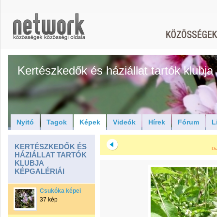
Kertészkedők és háziállat tartók klubja
Nyitó
Tagok
Képek
Videók
Hírek
Fórum
L
KERTÉSZKEDŐK ÉS
Di
HÁZIÁLLAT TARTÓK
KLUBJA
KÉPGALÉRIÁI
Csukóka képei
37 kép