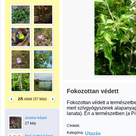
Fokozottan védett
2/5
oldal (37 kép)
Fokozottan védett a természetb
mert szívgyógyszerek alapanyag
lanata). Én a természetben (a Pi
zsuma képei
27 kép
Címkék:
Kategória:
Utazás