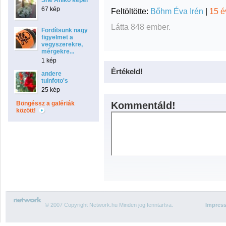
Sné Anikó képei
67 kép
Feltöltötte:
Bőhm Éva Irén
|
15 é
Látta 848 ember.
Fordítsunk nagy
figyelmet a
vegyszerekre,
mérgekre...
1 kép
Értékeld!
andere
tuinfoto's
25 kép
Böngéssz a galériák
Kommentáld!
között!
© 2007 Copyright Network.hu Minden jog fenntartva.
Impres