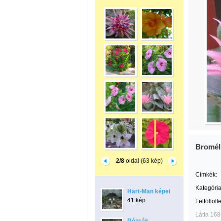
Bromél
2/8
oldal (63 kép)
Címkék:
Kategória
Hart-Man képei
41 kép
Feltöltött
Látta 168