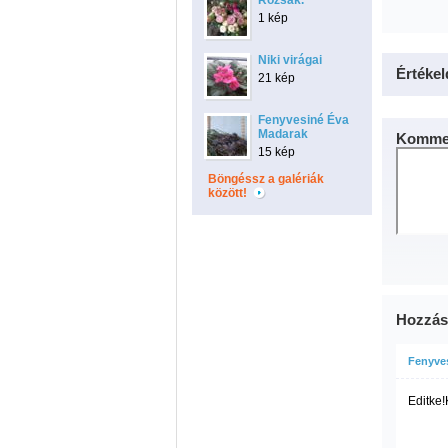
Rózsák.
1 kép
Niki virágai
Értékel
21 kép
Fenyvesiné Éva
Madarak
Kommen
15 kép
Böngéssz a galériák
között!
Hozzás
Fenyves
Editke!