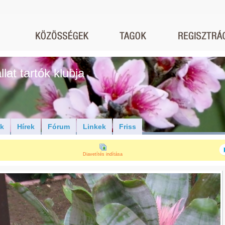
lat tartók klubja
ók
Hírek
Fórum
Linkek
Friss
Diavetítés indítása