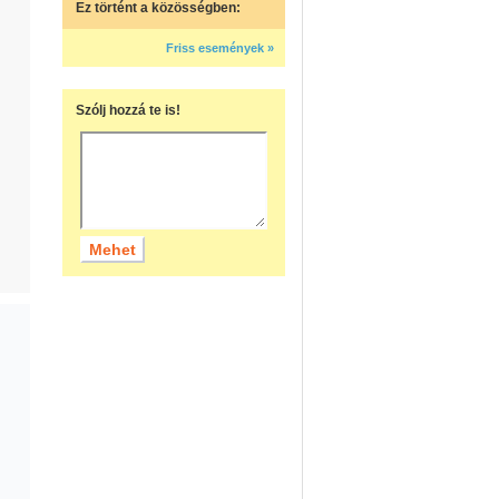
Ez történt a közösségben:
Friss események »
Szólj hozzá te is!