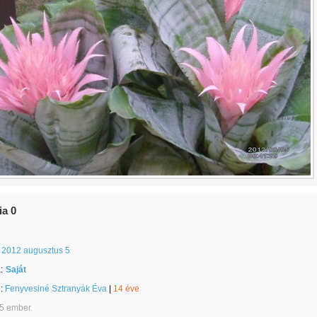
ia 0
2012 augusztus 5
:
Saját
e:
Fenyvesiné Sztranyák Éva
|
14 éve
5 ember.