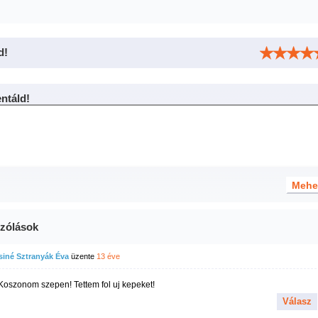
d!
táld!
zólások
iné Sztranyák Éva
üzente
13 éve
Koszonom szepen! Tettem fol uj kepeket!
Válasz