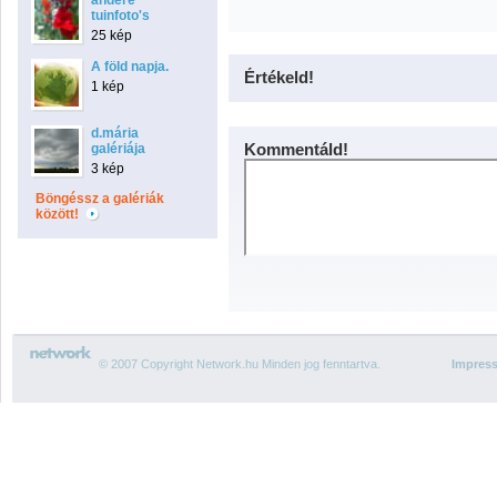
andere
tuinfoto's
25 kép
A föld napja.
Értékeld!
1 kép
d.mária
Kommentáld!
galériája
3 kép
Böngéssz a galériák
között!
© 2007 Copyright Network.hu Minden jog fenntartva.
Impres