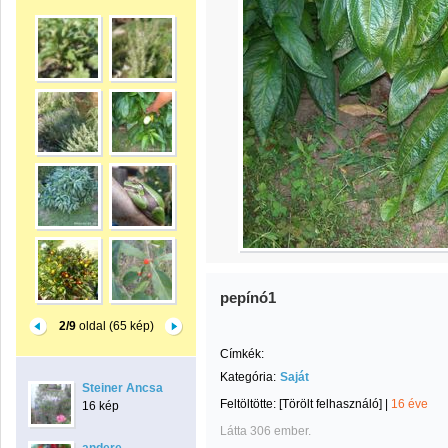
pepínó1
2/9
oldal (65 kép)
Címkék:
Kategória:
Saját
Steiner Ancsa
Feltöltötte:
[Törölt felhasználó]
|
16 éve
16 kép
Látta 306 ember.