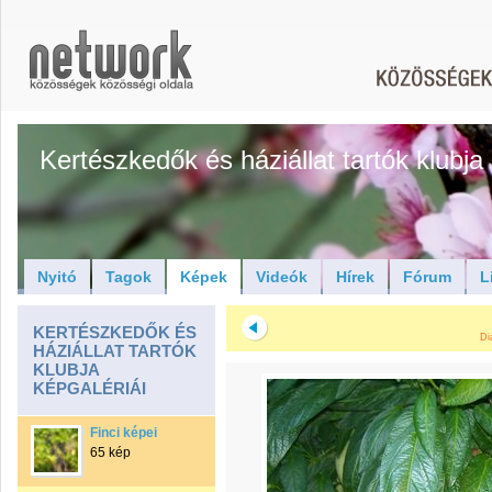
Kertészkedők és háziállat tartók klubja
Nyitó
Tagok
Képek
Videók
Hírek
Fórum
L
KERTÉSZKEDŐK ÉS
Di
HÁZIÁLLAT TARTÓK
KLUBJA
KÉPGALÉRIÁI
Finci képei
65 kép