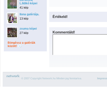
Berkesné
L.Ildikó képei
41 kép
Ilona galériája.
Értékeld!
13 kép
zsuma képei
Kommentáld!
27 kép
Böngéssz a galériák
között!
© 2007 Copyright Network.hu Minden jog fenntartva.
Impres