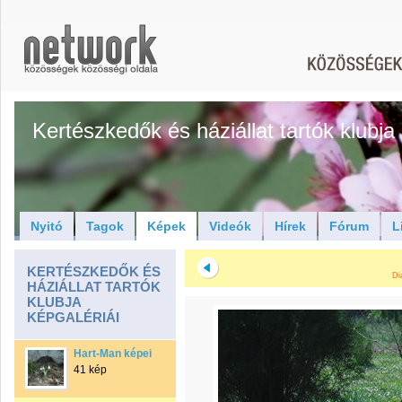
Kertészkedők és háziállat tartók klubja
Nyitó
Tagok
Képek
Videók
Hírek
Fórum
L
KERTÉSZKEDŐK ÉS
Di
HÁZIÁLLAT TARTÓK
KLUBJA
KÉPGALÉRIÁI
Hart-Man képei
41 kép