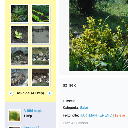
szinek
4/6
oldal (41 kép)
Címkék:
Kategória:
Saját
A föld napja.
Feltöltötte:
HARTMAN FERENC
|
12 éve
1 kép
Látta 497 ember.