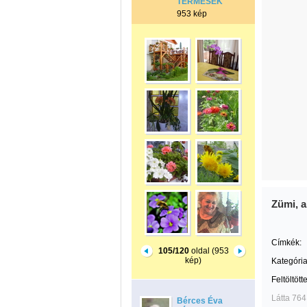
TERMÉSEK
953 kép
Zümi, 
Címkék:
105/120
oldal (953
kép)
Kategória
Feltöltött
Látta 764
Bérces Éva