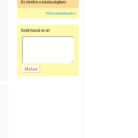
Ez történt a közösségben:
Friss események »
Szólj hozzá te is!