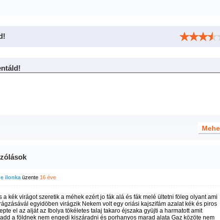
d!
táld!
zólások
e ilonka
üzente
16 éve
a kék virágot szeretik a méhek ezért jo fák alá és fák melé ültetni föleg olyant ami
irágzásávál egyidöben virágzik Nekem volt egy oriási kajszifám azalat kék és piros
lepte el az alját az Ibolya tökéletes talaj takaro éjszaka gyüjti a harmatott amit
 add a földnek nem engedi kiszáradni és porhanyos marad alata Gaz közöte nem