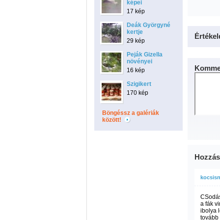
képei
17 kép
Deák Györgyné
kertje
Értékel
29 kép
Peják Gizella
növényei
Kommen
16 kép
Szigikert
170 kép
Böngéssz a galériák
között!
Hozzás
kocsisn
CSodás 
a fák v
ibolya 
tovább