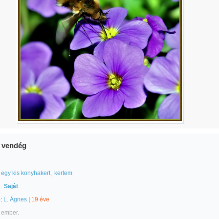
a vendég
egy kis konyhakert
kertem
:
Saját
e:
L. Ágnes
|
19 éve
 ember.