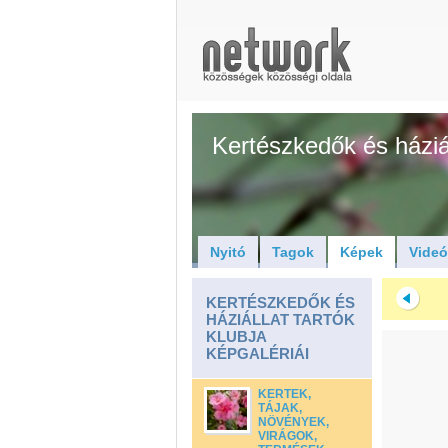
Kertészkedők és háziál
Nyitó
Tagok
Képek
Vide
KERTÉSZKEDŐK ÉS
HÁZIÁLLAT TARTÓK
KLUBJA
KÉPGALÉRIÁI
KERTEK,
TÁJAK,
NÖVÉNYEK,
VIRÁGOK,