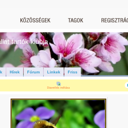
lat tartók klubja
ók
Hírek
Fórum
Linkek
Friss
Diavetítés indítása