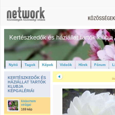
Kertészkedők és háziállat tartók klubja
Nyitó
Tagok
Képek
Videók
Hírek
Fórum
L
KERTÉSZKEDŐK ÉS
Di
HÁZIÁLLAT TARTÓK
KLUBJA
KÉPGALÉRIÁI
kiskertem
virágai
169 kép