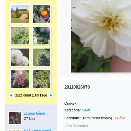
20110826079
2/22
oldal (169 kép)
Címkék:
Kategória:
Saját
zsuma képei
Feltöltötte:
[Törölt felhasználó]
|
14 éve
27 kép
Látta 99 ember.