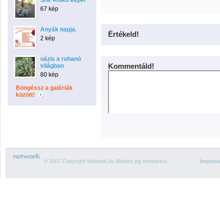
Sné Anikó képei
67 kép
Anyák napja.
Értékeld!
2 kép
oázis a rohanó
Kommentáld!
világban
80 kép
Böngéssz a galériák
között!
© 2007 Copyright Network.hu Minden jog fenntartva.
Impres