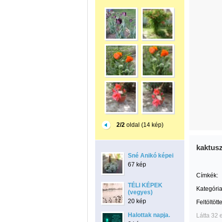
2/2
oldal (14 kép)
kaktus
Sné Anikó képei
67 kép
Címkék:
TÉLI KÉPEK
Kategória
(vegyes)
20 kép
Feltöltött
Halottak napja.
Látta 32 