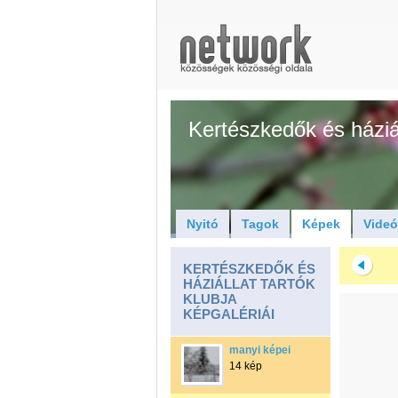
Kertészkedők és háziál
Nyitó
Tagok
Képek
Vide
KERTÉSZKEDŐK ÉS
HÁZIÁLLAT TARTÓK
KLUBJA
KÉPGALÉRIÁI
manyi képei
14 kép