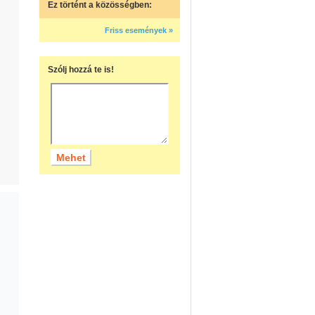
Ez történt a közösségben:
Friss események »
Szólj hozzá te is!