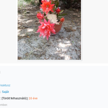
z
kaktusz
:
Saját
e:
[Törölt felhasználó]
|
16 éve
ember.