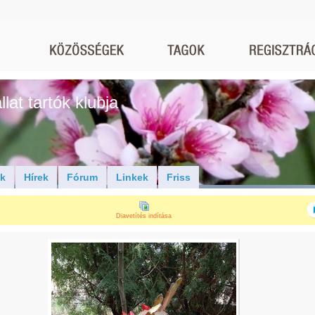
lat tartók klubja
ók
Hírek
Fórum
Linkek
Friss
Diavetítés indítása