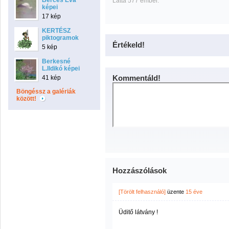
Bérces Éva
Látta 577 ember.
képei
17 kép
KERTÉSZ
piktogramok
Értékeld!
5 kép
Berkesné
L.Ildikó képei
Kommentáld!
41 kép
Böngéssz a galériák
között!
Hozzászólások
[Törölt felhasználó]
üzente
15 éve
Üditő látvány !