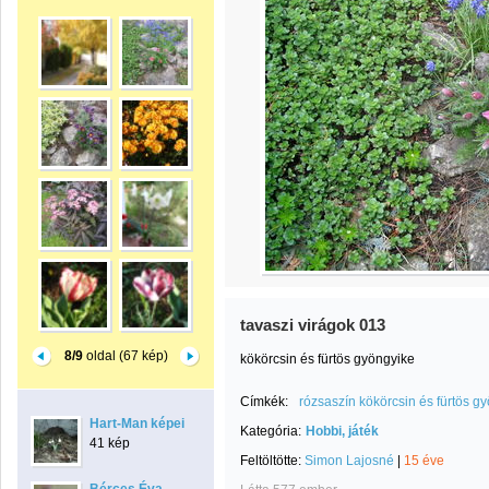
tavaszi virágok 013
8/9
oldal (67 kép)
kökörcsin és fürtös gyöngyike
Címkék:
rózsaszín kökörcsin és fürtös g
Hart-Man képei
Kategória:
Hobbi, játék
41 kép
Feltöltötte:
Simon Lajosné
|
15 éve