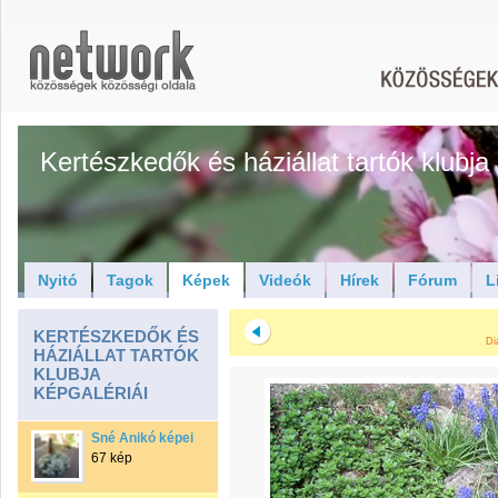
Kertészkedők és háziállat tartók klubja
Nyitó
Tagok
Képek
Videók
Hírek
Fórum
L
KERTÉSZKEDŐK ÉS
Di
HÁZIÁLLAT TARTÓK
KLUBJA
KÉPGALÉRIÁI
Sné Anikó képei
67 kép