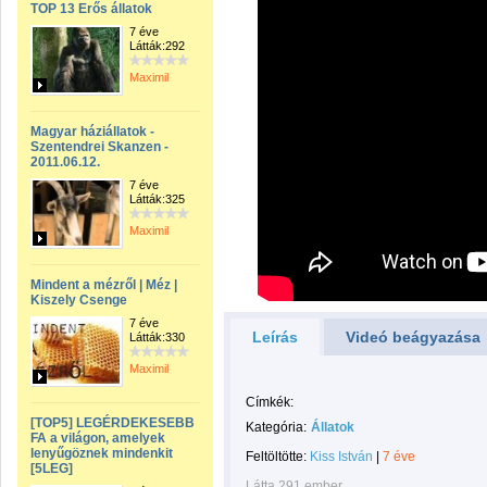
TOP 13 Erős állatok
7 éve
Látták:292
Maximil
Magyar háziállatok -
Szentendrei Skanzen -
2011.06.12.
7 éve
Látták:325
Maximil
Mindent a mézről | Méz |
Kiszely Csenge
7 éve
Leírás
Videó beágyazása
Látták:330
Maximil
Címkék:
[TOP5] LEGÉRDEKESEBB
Kategória:
Állatok
FA a világon, amelyek
lenyűgöznek mindenkit
Feltöltötte:
Kiss István
|
7 éve
[5LEG]
Látta 291 ember.