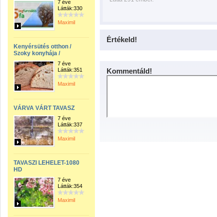
7 éve
Látták:330
Maximil
Értékeld!
Kenyérsütés otthon /
Szoky konyhája /
7 éve
Látták:351
Kommentáld!
Maximil
VÁRVA VÁRT TAVASZ
7 éve
Látták:337
Maximil
TAVASZI LEHELET-1080
HD
7 éve
Látták:354
Maximil