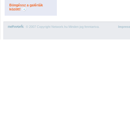
Böngéssz a galériák
között!
© 2007 Copyright Network.hu Minden jog fenntartva.
Impres