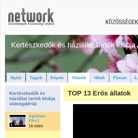
Kertészkedők és háziállat tartók klubja
Nyitó
Tagok
Képek
Videók
Hírek
Fórum
L
TOP 13 Erős állatok
Kertészkedők és
háziállat tartók klubja
videógalériái
Agrárium -
Kiss I.
18 videó