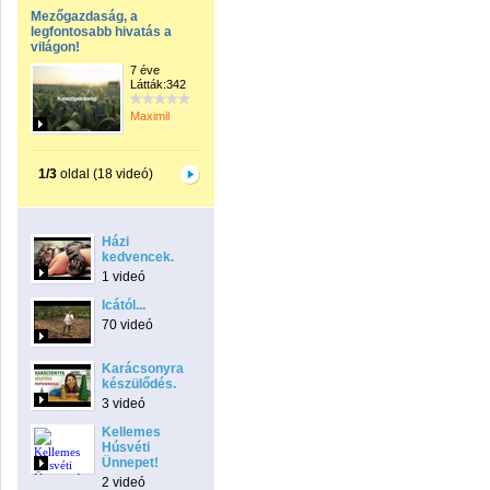
Mezőgazdaság, a
legfontosabb hivatás a
világon!
7 éve
Látták:342
Maximil
1/3
oldal (18 videó)
Házi
kedvencek.
1 videó
Icától...
70 videó
Karácsonyra
készülődés.
3 videó
Kellemes
Húsvéti
Ünnepet!
2 videó