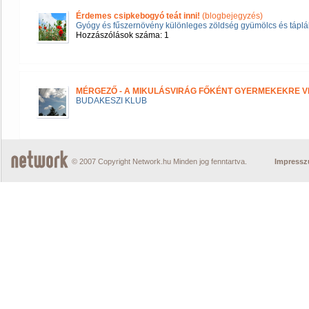
Érdemes csipkebogyó teát inni!
(blogbejegyzés)
Gyógy és fűszernövény különleges zöldség gyümölcs és táplál
Hozzászólások száma: 1
MÉRGEZŐ - A MIKULÁSVIRÁG FŐKÉNT GYERMEKEKRE V
BUDAKESZI KLUB
© 2007 Copyright Network.hu Minden jog fenntartva.
Impress