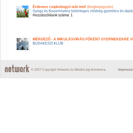
Érdemes csipkebogyó teát inni!
(blogbejegyzés)
Gyógy és fűszernövény különleges zöldség gyümölcs és táplál
Hozzászólások száma: 1
MÉRGEZŐ - A MIKULÁSVIRÁG FŐKÉNT GYERMEKEKRE V
BUDAKESZI KLUB
© 2007 Copyright Network.hu Minden jog fenntartva.
Impress