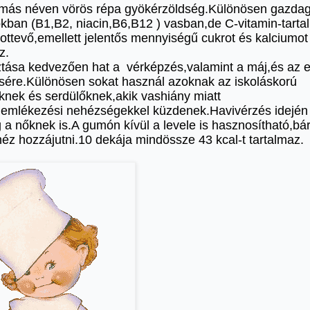
,más néven vörös répa gyökérzöldség.Különösen gazdag
okban (B1,B2, niacin,B6,B12 ) vasban,de C-vitamin-tarta
ttevő,emellett jelentős mennyiségű cukrot és kalciumot
z.
tása kedvezően hat a vérképzés,valamint a máj,és az 
ére.Különösen sokat használ azoknak az iskoláskorú
knek és serdülőknek,akik vashiány miatt
i,emlékezési nehézségekkel küzdenek.Havivérzés idején
 a nőknek is.A gumón kívül a levele is hasznosítható,bá
éz hozzájutni.10 dekája mindössze 43 kcal-t tartalmaz.