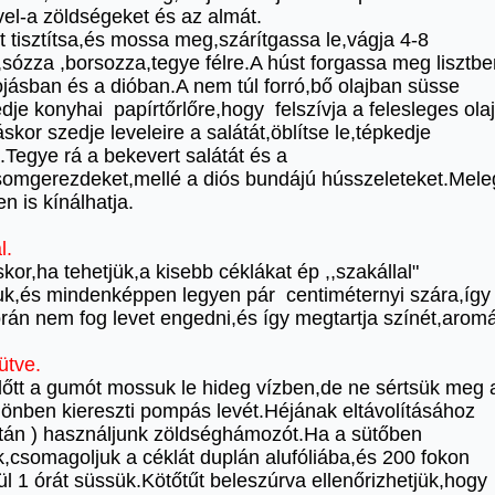
vel-a zöldségeket és az almát.
t tisztítsa,és mossa meg,szárítgassa le,vágja 4-8
,sózza ,borsozza,tegye félre.A húst forgassa meg lisztbe
tojásban és a dióban.A nem túl forró,bő olajban süsse
je konyhai papírtőrlőre,hogy felszívja a felesleges olaj
áskor szedje leveleire a salátát,öblítse le,tépkedje
.Tegye rá a bekevert salátát és a
somgerezdeket,mellé a diós bundájú hússzeleteket.Mel
en is kínálhatja.
l.
kor,ha tehetjük,a kisebb céklákat ép ,,szakállal"
uk,és mindenképpen legyen pár centiméternyi szára,így
rán nem fog levet engedni,és így megtartja színét,aromá
ütve.
lőtt a gumót mossuk le hideg vízben,de ne sértsük meg 
lönben kiereszti pompás levét.Héjának eltávolításához
után ) használjunk zöldséghámozót.Ha a sütőben
k,csomagoljuk a céklát duplán alufóliába,és 200 fokon
ül 1 órát süssük.Kötőtűt beleszúrva ellenőrizhetjük,hogy