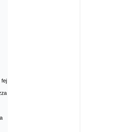
 fej
zza
sa