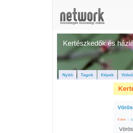
Kertészkedők és háziál
Nyitó
Tagok
Képek
Vide
Kerté
Vörös
6 éve
|
s
Vörös