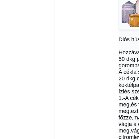
Diós hús
Hozzáva
50 dkg p
gorombár
A cékla 
20 dkg 
koktélpa
ízlés sze
1.-A cé
meg,és v
meg,ezt 
főzze,m
vágja a
meg,vágj
citroml