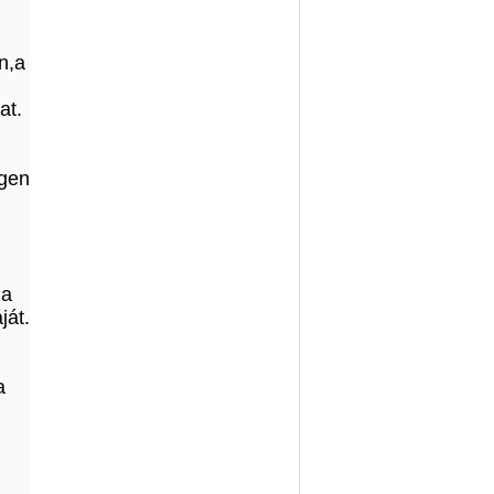
n,a
at.
egen
 a
ját.
a