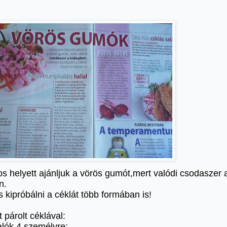
s helyett ajánljuk a vörös gumót,mert valódi csodaszer 
n.
kipróbálni a céklát több formában is!
t párolt céklával:
lók 4 személyre: