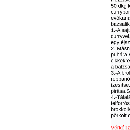
50 dkg k
currypor
evőkaná
bazsalik
1.-A saj
curryvel
egy éjsz
2.-Másn
puhára.
cikkekre
a balzsa
3.-A bro
roppanós
ízesítse
pirítsa.
4.-Tálal
felforró
brokkoli
pörkölt 
Vérképz