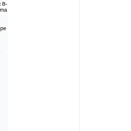
 B-
lma
epe
r