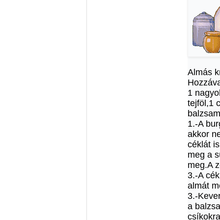
Almás kr
Hozzáva
1 nagyo
tejföl,1
balzsame
1.-A bu
akkor ne
céklát i
meg a s
meg.A z
3.-A cé
almát m
3.-Kever
a balzs
csíkokra