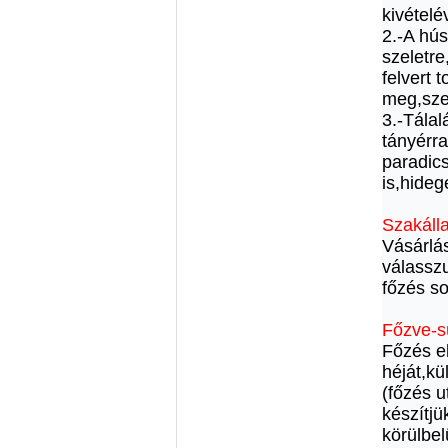
kivételé
2.-A hús
szeletre
felvert 
meg,szed
3.-Tálal
tányérra
paradic
is,hideg
Szakálla
Vásárlás
válassz
főzés so
Főzve-s
Főzés e
héját,kü
(főzés 
készítjü
körülbel