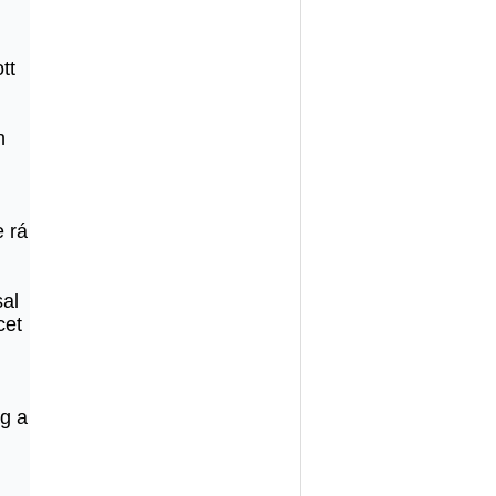
tt
n
e rá
sal
cet
eg a