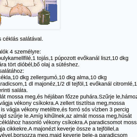
 céklás salátával.
lók 4 személyre:
ulykamellfilé,1 tojás,1 púpozott evőkanál liszt,10 dkg
a tört dióbél,bő olaj a sütéshez.
salátához:
cékla,10 dkg zellergumó,10 dkg alma,10 dkg
radicsom,1 dl majonéz,1/2 dl tejföl,1 evőkanál citromlé,1
rinti saláta.
klát mossa meg,és héjában főzze puhára.Szűrje le,hámo
ágja vékony csíkokra.A zellert tisztítsa meg,mossa
is vágja vékony metéltre,és forró sós vízben 3 percig
ajd szűrje le.Amíg kihűlnek,az almát mossa meg,húsát
 céklához hasonló vékony csíkokra.A paradicsomot mos
a cikkekre.A majonézt keverje össze a tejföllel,a
evével,borsozza meg,majd keverje bele-a paradicsom