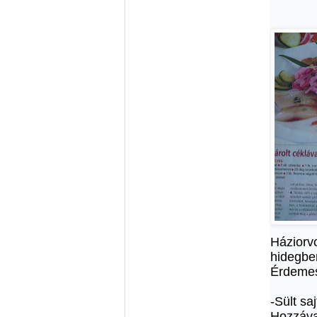
Háziorvo
hidegbe
Érdemes 
-Sült saj
Hozzáva