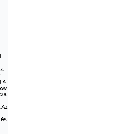
l
z.
t
g.A
sse
zza
a.Az
 és