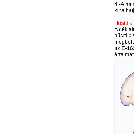
4.-A hal
kínálhat
Hűsíti a 
A céklal
hűsíti a
megbete
az E-162
ártalmat