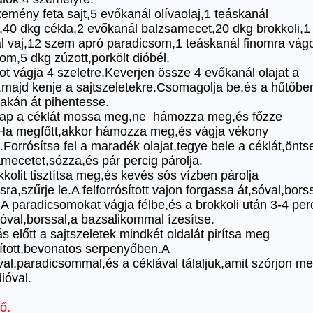
emény feta sajt,5 evőkanál olívaolaj,1 teáskanál
,40 dkg cékla,2 evőkanál balzsamecet,20 dkg brokkoli,1
l vaj,12 szem apró paradicsom,1 teáskanál finomra vágo
om,5 dkg zúzott,pörkölt dióbél.
tot vágja 4 szeletre.Keverjen össze 4 evőkanál olajat a
,majd kenje a sajtszeletekre.Csomagolja be,és a hűtőbe
akán át pihentesse.
ap a céklát mossa meg,ne hámozza meg,és főzze
Ha megfőtt,akkor hámozza meg,és vágja vékony
.Forrósítsa fel a maradék olajat,tegye bele a céklát,önts
mecetet,sózza,és pár percig párolja.
kkolit tisztítsa meg,és kevés sós vízben párolja
ra,szűrje le.A felforrósított vajon forgassa át,sóval,bors
.A paradicsomokat vágja félbe,és a brokkoli után 3-4 per
Sóval,borssal,a bazsalikommal ízesítse.
ás előtt a sajtszeletek mindkét oldalát pirítsa meg
sított,bevonatos serpenyőben.A
val,paradicsommal,és a céklával tálaljuk,amit szórjon m
dióval.
ő.