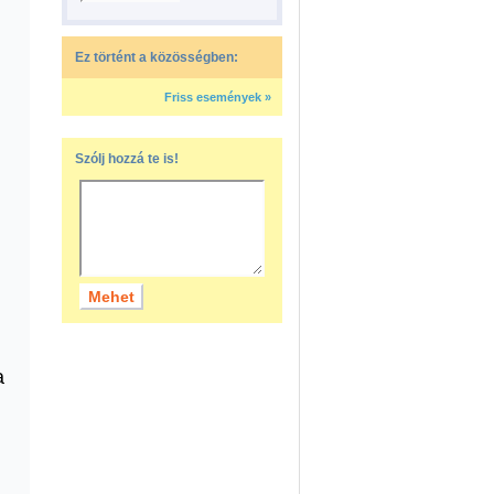
Ez történt a közösségben:
Friss események »
Szólj hozzá te is!
a