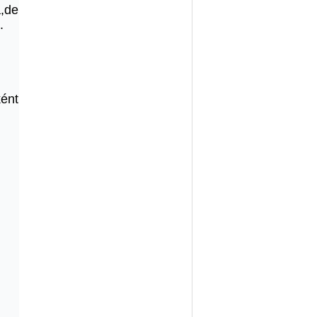
a,de
.
ént