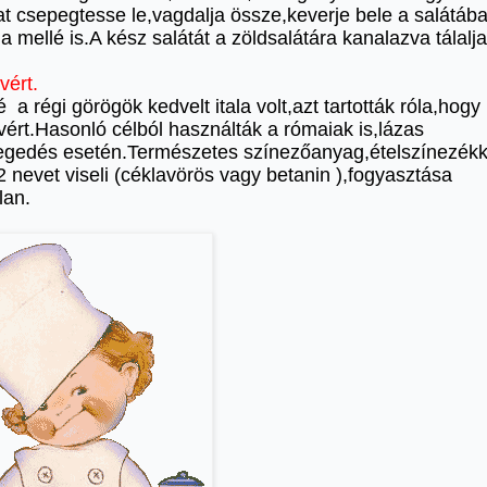
at csepegtesse le,vagdalja össze,keverje bele a salátáb
ja mellé is.A kész salátát a zöldsalátára kanalazva tálalja
vért.
é a régi görögök kedvelt itala volt,azt tartották róla,hogy
 vért.Hasonló célból használták a rómaiak is,lázas
gedés esetén.Természetes színezőanyag,ételszínezékk
 nevet viseli (céklavörös vagy betanin ),fogyasztása
lan.