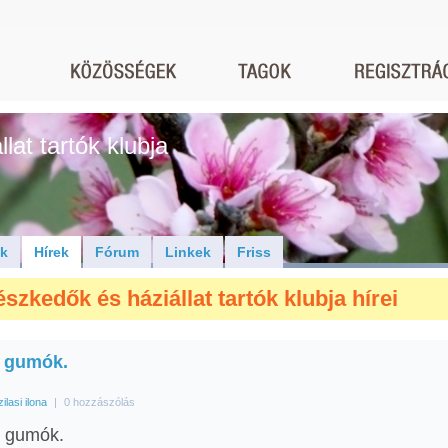
lat tartók klubja
ók
Hírek
Fórum
Linkek
Friss
szkedők és háziállat tartók klubja hírei
 gumók.
zilasi ilona
|
0 hozzászólás
 gumók.