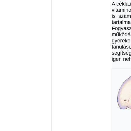
A cékla
vitamin
is számo
tartalma
Fogyasz
működés
gyereke
tanulás
segítség
igen neh