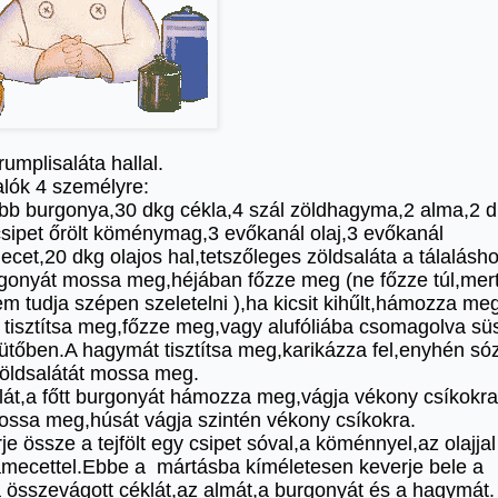
umplisaláta hallal.
lók 4 személyre:
bb burgonya,30 dkg cékla,4 szál zöldhagyma,2 alma,2 d
 csipet őrölt köménymag,3 evőkanál olaj,3 evőkanál
cet,20 dkg olajos hal,tetszőleges zöldsaláta a tálalásho
rgonyát mossa meg,héjában főzze meg (ne főzze túl,mer
m tudja szépen szeletelni ),ha kicsit kihűlt,hámozza me
s tisztítsa meg,főzze meg,vagy alufóliába csomagolva sü
ütőben.A hagymát tisztítsa meg,karikázza fel,enyhén só
öldsalátát mossa meg.
klát,a főtt burgonyát hámozza meg,vágja vékony csíkokr
ossa meg,húsát vágja szintén vékony csíkokra.
je össze a tejfölt egy csipet sóval,a köménnyel,az olajjal
amecettel.Ebbe a mártásba kíméletesen keverje bele a
 összevágott céklát,az almát,a burgonyát és a hagymát.