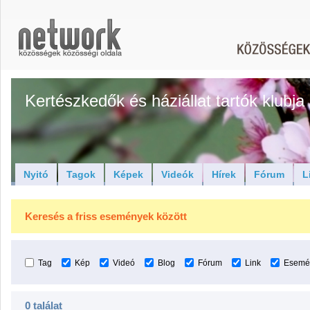
Kertészkedők és háziállat tartók klubja
Nyitó
Tagok
Képek
Videók
Hírek
Fórum
L
Keresés a friss események között
Tag
Kép
Videó
Blog
Fórum
Link
Esemé
0 találat