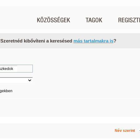
 Szeretnéd kibővíteni a keresésed
más tartalmakra is
?
égekben
Név szerint