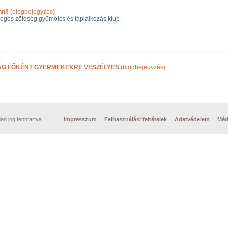
ni!
(blogbejegyzés)
eges zöldség gyümölcs és táplálkozás klub .
RÁG FŐKÉNT GYERMEKEKRE VESZÉLYES
(blogbejegyzés)
n jog fenntartva.
Impresszum
Felhasználási feltételek
Adatvédelem
Méd