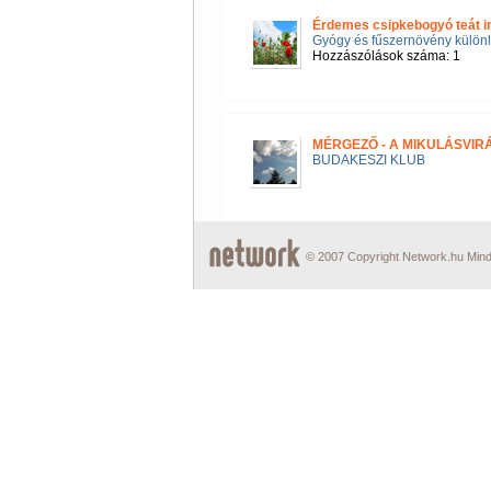
Érdemes csipkebogyó teát in
Gyógy és fűszernövény különl
Hozzászólások száma: 1
MÉRGEZŐ - A MIKULÁSVI
BUDAKESZI KLUB
© 2007 Copyright Network.hu Minde