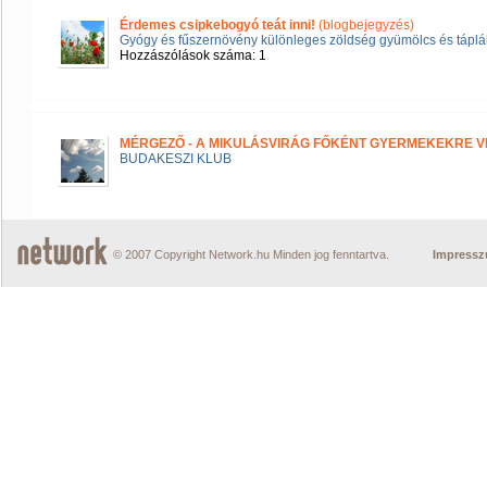
Érdemes csipkebogyó teát inni!
(blogbejegyzés)
Gyógy és fűszernövény különleges zöldség gyümölcs és táplál
Hozzászólások száma: 1
MÉRGEZŐ - A MIKULÁSVIRÁG FŐKÉNT GYERMEKEKRE V
BUDAKESZI KLUB
© 2007 Copyright Network.hu Minden jog fenntartva.
Impress