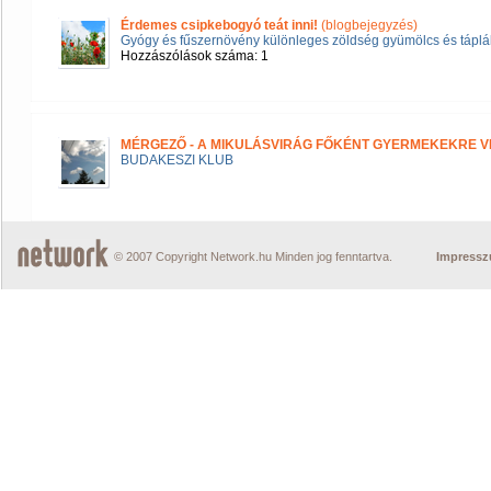
Érdemes csipkebogyó teát inni!
(blogbejegyzés)
Gyógy és fűszernövény különleges zöldség gyümölcs és táplál
Hozzászólások száma: 1
MÉRGEZŐ - A MIKULÁSVIRÁG FŐKÉNT GYERMEKEKRE V
BUDAKESZI KLUB
© 2007 Copyright Network.hu Minden jog fenntartva.
Impress