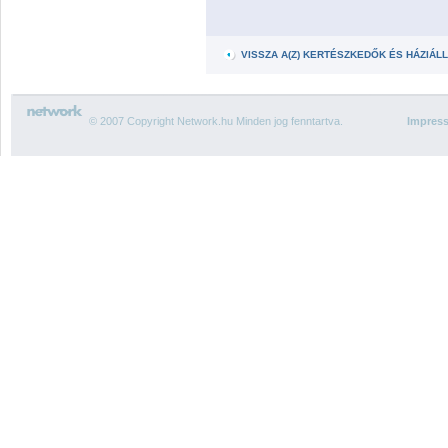
VISSZA A(Z) KERTÉSZKEDŐK ÉS HÁZIÁ
© 2007 Copyright Network.hu Minden jog fenntartva.
Impres