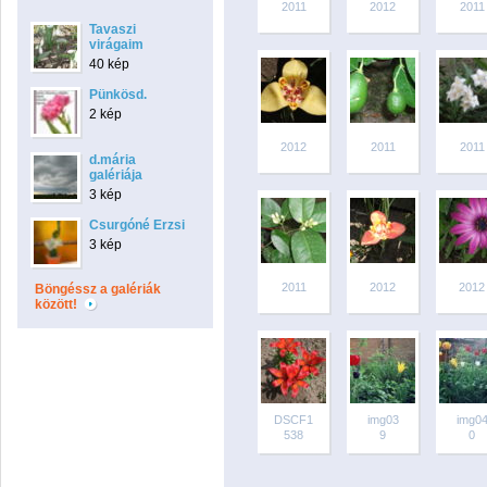
2011
2012
2011
Tavaszi
virágaim
40 kép
Pünkösd.
2 kép
2012
2011
2011
d.mária
galériája
3 kép
Csurgóné Erzsi
3 kép
2011
2012
2012
Böngéssz a galériák
között!
DSCF1
img03
img0
538
9
0