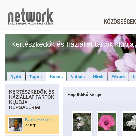
Kertészkedők és háziállat tartók klubja
Nyitó
Tagok
Képek
Videók
Hírek
Fórum
L
KERTÉSZKEDŐK ÉS
Pap Ildikó kertje
HÁZIÁLLAT TARTÓK
KLUBJA
KÉPGALÉRIÁI
Pap Ildikó kertje
22 kép