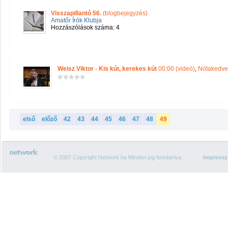
Visszapillantó 56.
(blogbejegyzés)
Amatőr Írók Klubja
Hozzászólások száma: 4
Weisz Viktor - Kis kút, kerekes kút
00:00 (videó)
,
Nótakedve
első
előző
42
43
44
45
46
47
48
49
© 2007 Copyright Network.hu Minden jog fenntartva.
Impress