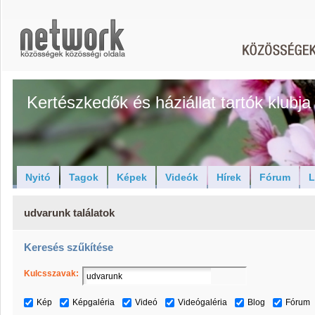
Kertészkedők és háziállat tartók klubja
Nyitó
Tagok
Képek
Videók
Hírek
Fórum
L
udvarunk találatok
Keresés szűkítése
Kulcsszavak:
Kép
Képgaléria
Videó
Videógaléria
Blog
Fórum