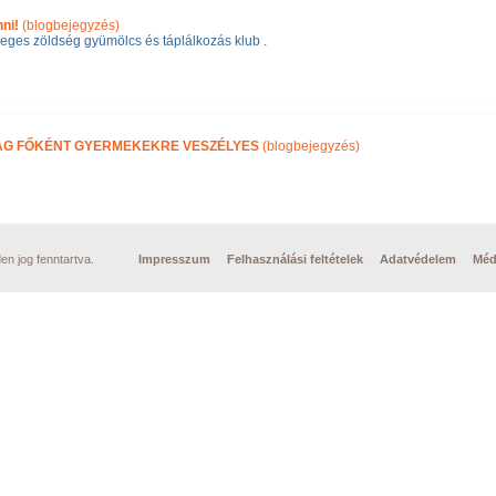
ni!
(blogbejegyzés)
eges zöldség gyümölcs és táplálkozás klub .
RÁG FŐKÉNT GYERMEKEKRE VESZÉLYES
(blogbejegyzés)
n jog fenntartva.
Impresszum
Felhasználási feltételek
Adatvédelem
Méd