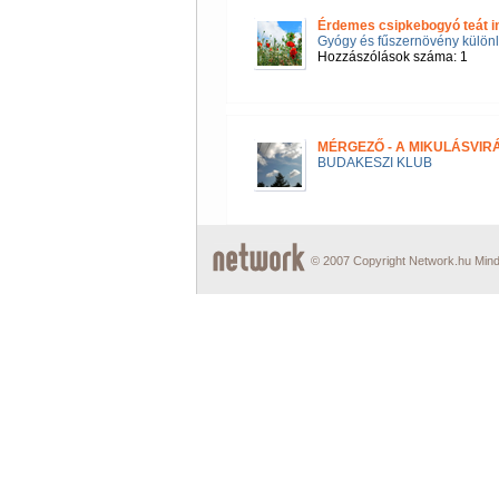
Érdemes csipkebogyó teát in
Gyógy és fűszernövény különl
Hozzászólások száma: 1
MÉRGEZŐ - A MIKULÁSVI
BUDAKESZI KLUB
© 2007 Copyright Network.hu Minde