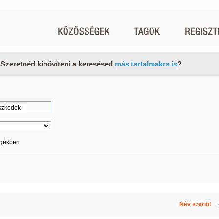
 Szeretnéd kibővíteni a keresésed
más tartalmakra is
?
égekben
Név szerint