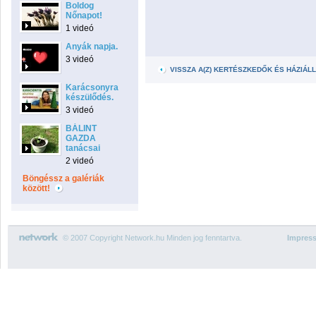
Boldog
Nőnapot!
1 videó
Anyák napja.
3 videó
VISSZA A(Z) KERTÉSZKEDŐK ÉS HÁZIÁ
Karácsonyra
készülődés.
3 videó
BÁLINT
GAZDA
tanácsai
2 videó
Böngéssz a galériák
között!
© 2007 Copyright Network.hu Minden jog fenntartva.
Impres