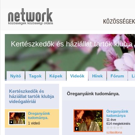
Kertészkedők és háziállat tartók klubja
Nyitó
Tagok
Képek
Videók
Hírek
Fórum
L
Kertészkedők és
Öreganyáink tudománya.
háziállat tartók klubja
videógalériái
Öreganyáink
Öreganyáink
tudománya
tudománya.
11 éve
1 videó
614 megtekintés
szilasiilona