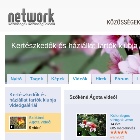
Kertészkedők és háziállat tartók klubja
Nyitó
Tagok
Képek
Videók
Hírek
Fórum
L
Kertészkedők és
Szőkéné Ágota videói
háziállat tartók klubja
videógalériái
Különleges
Szőkéné
virágok.wmv
Ágota videói
14 éve
9 videó
685 megtekintés
ivan2002