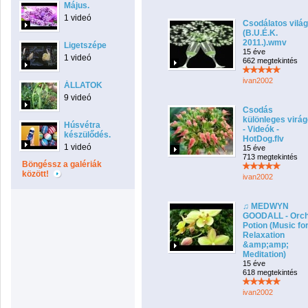
Május.
1 videó
Csodálatos világ
(B.U.É.K.
2011.).wmv
Ligetszépe
15 éve
1 videó
662 megtekintés
ivan2002
ÁLLATOK
9 videó
Csodás
különleges virá
Húsvétra
- Videók -
készülődés.
HotDog.flv
1 videó
15 éve
713 megtekintés
Böngéssz a galériák
között!
ivan2002
♫ MEDWYN
GOODALL - Orch
Potion (Music fo
Relaxation
&amp;amp;
Meditation)
15 éve
618 megtekintés
ivan2002