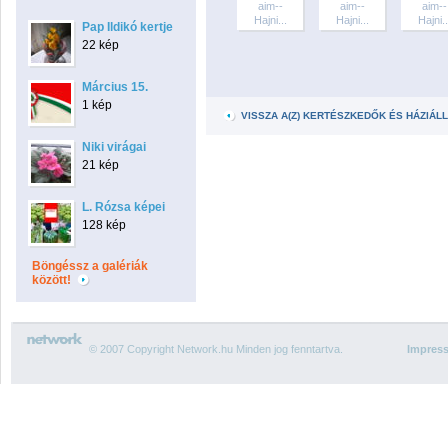
aim--
aim--
aim--
Hajni...
Hajni...
Hajni..
Pap Ildikó kertje
22 kép
Március 15.
1 kép
VISSZA A(Z) KERTÉSZKEDŐK ÉS HÁZIÁ
Niki virágai
21 kép
L. Rózsa képei
128 kép
Böngéssz a galériák
között!
© 2007 Copyright Network.hu Minden jog fenntartva.
Impres