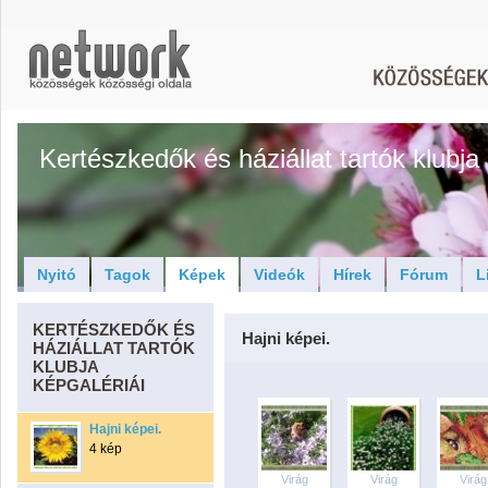
Kertészkedők és háziállat tartók klubja
Nyitó
Tagok
Képek
Videók
Hírek
Fórum
L
KERTÉSZKEDŐK ÉS
Hajni képei.
HÁZIÁLLAT TARTÓK
KLUBJA
KÉPGALÉRIÁI
Hajni képei.
4 kép
Virág
Virág
Virág