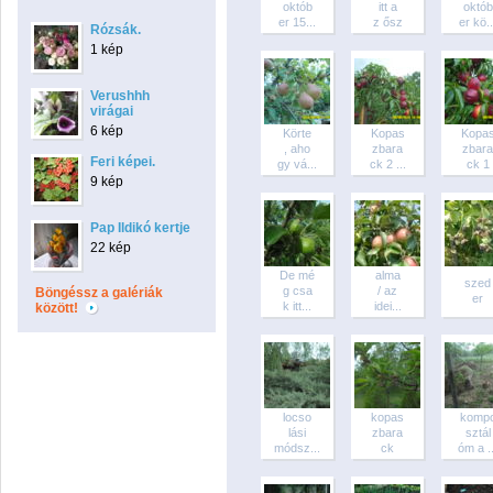
októb
itt a
októb
er 15...
z ősz
er kö..
Rózsák.
1 kép
Verushhh
virágai
6 kép
Körte
Kopas
Kopa
, aho
zbara
zbara
Feri képei.
gy vá...
ck 2 ...
ck 1
9 kép
Pap Ildikó kertje
22 kép
De mé
alma
szed
g csa
/ az
Böngéssz a galériák
er
k itt...
idei...
között!
locso
kopas
komp
lási
zbara
sztál
módsz...
ck
óm a ..