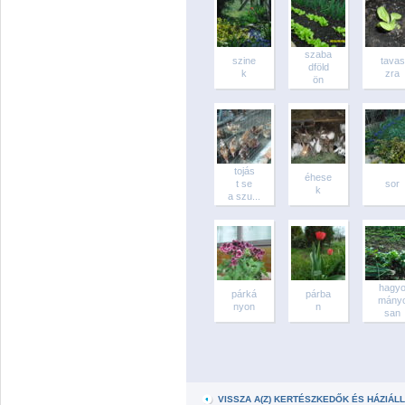
szaba
szine
tavas
dföld
k
zra
ön
tojás
éhese
t se
sor
k
a szu...
hagy
párká
párba
mány
nyon
n
san
VISSZA A(Z) KERTÉSZKEDŐK ÉS HÁZIÁ