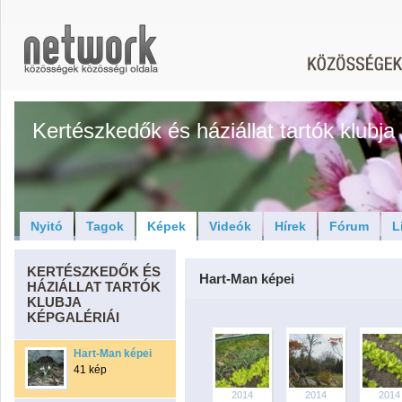
Kertészkedők és háziállat tartók klubja
Nyitó
Tagok
Képek
Videók
Hírek
Fórum
L
KERTÉSZKEDŐK ÉS
Hart-Man képei
HÁZIÁLLAT TARTÓK
KLUBJA
KÉPGALÉRIÁI
Hart-Man képei
41 kép
2014
2014
2014