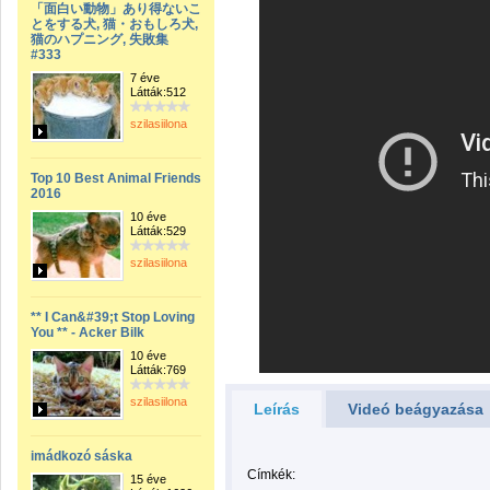
「面白い動物」あり得ないこ
とをする犬, 猫・おもしろ犬,
猫のハプニング, 失敗集
#333
7 éve
Látták:512
szilasiilona
Top 10 Best Animal Friends
2016
10 éve
Látták:529
szilasiilona
** I Can&#39;t Stop Loving
You ** - Acker Bilk
10 éve
Látták:769
szilasiilona
Leírás
Videó beágyazása
imádkozó sáska
Címkék:
15 éve