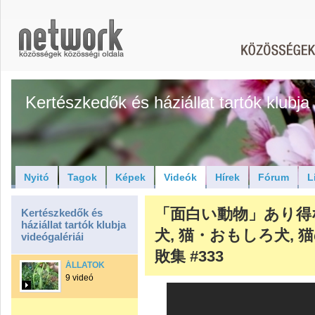
Kertészkedők és háziállat tartók klubja
Nyitó
Tagok
Képek
Videók
Hírek
Fórum
L
「面白い動物」あり得
Kertészkedők és
háziállat tartók klubja
犬, 猫・おもしろ犬, 
videógalériái
敗集 #333
ÁLLATOK
9 videó