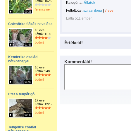
Látták:1626
Kategória:
Állatok
ferenczinemateedit
Feltöltötte:
szilasi ilona
|
7 éve
00:21
Látta 511 ember.
Csicsörke fiókák nevelése
16 éve
Látták:1195
Értékeld!
bodorj
01:46
Kenderike család
hétköznapjai.
Kommentáld!
16 éve
Látták:948
bodorj
05:09
Etet a fenyőrigó
17 éve
Látták:1225
bodorj
00:48
Tengelice család