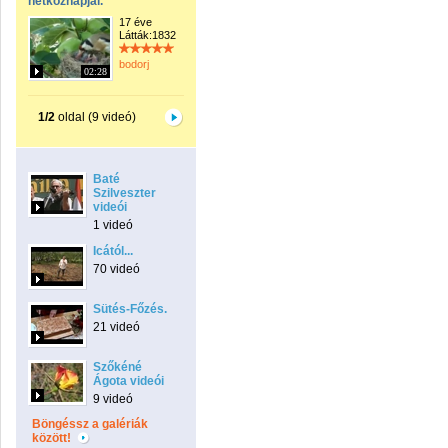
hétköznapjai.
17 éve
Látták:1832
bodorj
02:28
1/2
oldal (9 videó)
Baté
Szilveszter
videói
1 videó
Icától...
70 videó
Sütés-Főzés.
21 videó
Szőkéné
Ágota videói
9 videó
Böngéssz a galériák
között!