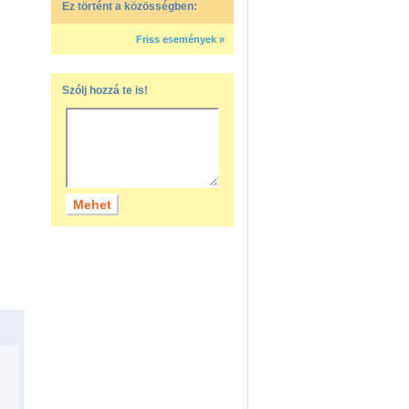
Ez történt a közösségben:
Friss események »
Szólj hozzá te is!