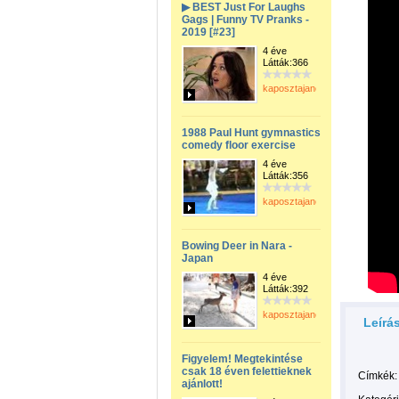
▶ BEST Just For Laughs
Gags | Funny TV Pranks -
2019 [#23]
4 éve
Látták:366
kaposztajanos
1988 Paul Hunt gymnastics
comedy floor exercise
4 éve
Látták:356
kaposztajanos
Bowing Deer in Nara -
Japan
4 éve
Látták:392
kaposztajanos
Leírá
Figyelem! Megtekintése
csak 18 éven felettieknek
Címkék:
ajánlott!