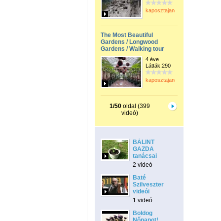
kaposztajanos
The Most Beautiful
Gardens / Longwood
Gardens / Walking tour
4 éve
Látták:290
kaposztajanos
1/50
oldal (399
videó)
BÁLINT
GAZDA
tanácsai
2 videó
Baté
Szilveszter
videói
1 videó
Boldog
Nőnapot!