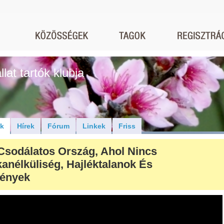
lat tartók klubja
ók
Hírek
Fórum
Linkek
Friss
Csodálatos Ország, Ahol Nincs
anélküliség, Hajléktalanok És
ények