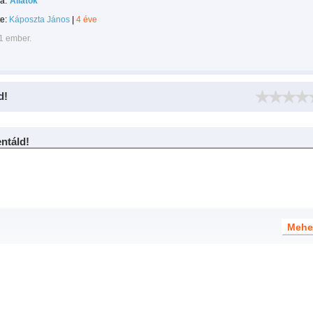
a:
Állatok
te:
Káposzta János
|
4 éve
1 ember.
d!
táld!