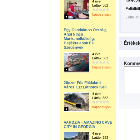
Kategóri
4 éve
Látták:362
Feltöltöt
kaposztajanos
Látta 36
Egy Csodálatos Ország,
Ahol Nincs
Munkanélküliség,
Értékel
Hajléktalanok És
Szegények
4 éve
Látták:362
Kommen
kaposztajanos
20ezer Fős Földalatti
Város, Ezt Látnotok Kell!
4 éve
Látták:382
kaposztajanos
VARDZIA - AMAZING CAVE
CITY IN GEORGIA
4 éve
Látták:283