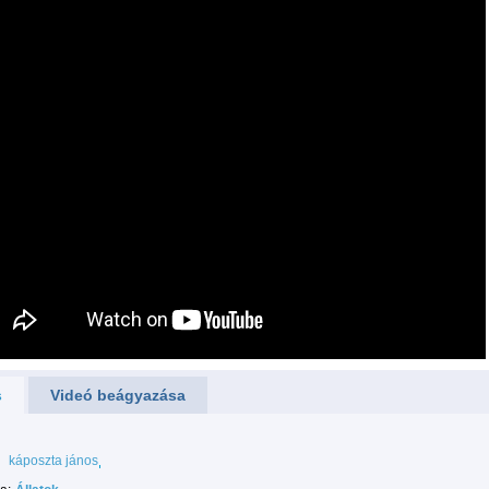
s
Videó beágyazása
káposzta jános