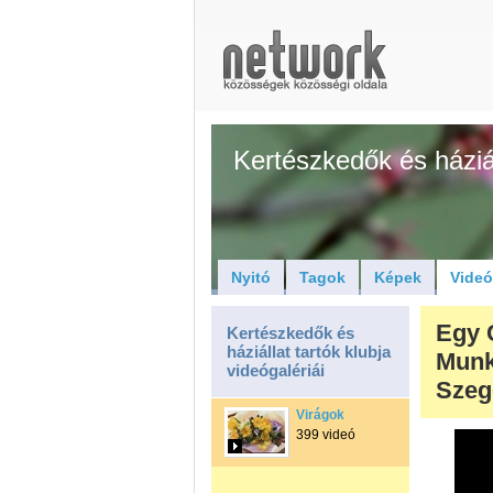
Kertészkedők és háziál
Nyitó
Tagok
Képek
Vide
Egy 
Kertészkedők és
háziállat tartók klubja
Munk
videógalériái
Szeg
Virágok
399 videó