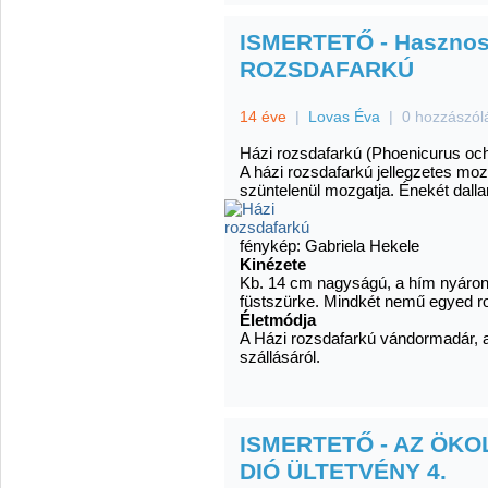
ISMERTETŐ - Hasznos 
ROZSDAFARKÚ
14 éve
|
Lovas Éva
|
0 hozzászól
Házi rozsdafarkú (Phoenicurus oc
A házi rozsdafarkú jellegzetes mozg
szüntelenül mozgatja. Énekét dalla
fénykép: Gabriela Hekele
Kinézete
Kb. 14 cm nagyságú, a hím nyáron f
füstszürke. Mindkét nemű egyed ro
Életmódja
A Házi rozsdafarkú vándormadár, a
szállásáról.
ISMERTETŐ - AZ ÖKO
DIÓ ÜLTETVÉNY 4.