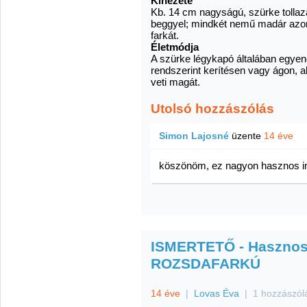
Kinézete
Kb. 14 cm nagyságú, szürke tollazat
beggyel; mindkét nemű madár azono
farkát.
Életmódja
A szürke légykapó általában egyene
rendszerint kerítésen vagy ágon, a
veti magát.
Utolsó hozzászólás
Simon Lajosné
üzente
14 éve
köszönöm, ez nagyon hasznos i
ISMERTETŐ - Hasznos 
ROZSDAFARKÚ
14 éve
|
Lovas Éva
|
1 hozzászól