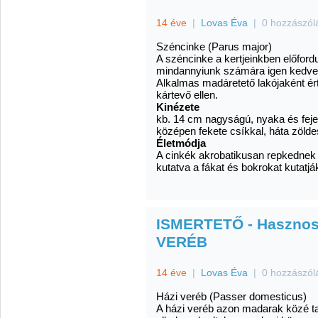
14 éve
|
Lovas Éva
|
0 hozzászól
Széncinke (Parus major)
A széncinke a kertjeinkben előford
mindannyiunk számára igen kedves: 
Alkalmas madáretető lakójaként é
kártevő ellen.
Kinézete
kb. 14 cm nagyságú, nyaka és feje 
középen fekete csíkkal, háta zölde
Életmódja
A cinkék akrobatikusan repkednek 
kutatva a fákat és bokrokat kutatjá
ISMERTETŐ - Hasznos 
VERÉB
14 éve
|
Lovas Éva
|
0 hozzászól
Házi veréb (Passer domesticus)
A házi veréb azon madarak közé ta