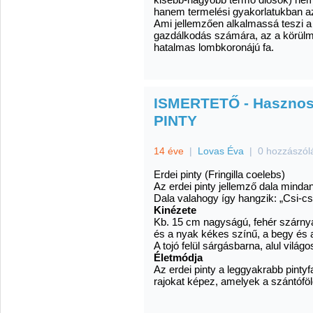
hanem termelési gyakorlatukban az
Ami jellemzően alkalmassá teszi a 
gazdálkodás számára, az a körülmé
hatalmas lombkoronájú fa.
ISMERTETŐ - Hasznos 
PINTY
14 éve
|
Lovas Éva
|
0 hozzászól
Erdei pinty (Fringilla coelebs)
Az erdei pinty jellemző dala mind
Dala valahogy így hangzik: „Csi-cs
Kinézete
Kb. 15 cm nagyságú, fehér szárnya
és a nyak kékes színű, a begy és 
A tojó felül sárgásbarna, alul világ
Életmódja
Az erdei pinty a leggyakrabb pinty
rajokat képez, amelyek a szántófö