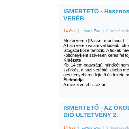
ISMERTETŐ - Hasznos 
VERÉB
14 éve
|
Lovas Éva
|
0 hozzászól
Mezei veréb (Passer montanus)
A házi veréb valamivel kisebb roko
látogatói közé tartozik. A fiókák ne
költőhelyként szívesen keres fel toj
Kinézete
Kb. 14 cm nagyságú, mindkét nem
szürkés, a házi verébtől kisebb mé
gesztenyebarna fejtető és fekete po
Életmódja
A mezei veréb is az ún.
ISMERTETŐ - AZ ÖKO
DIÓ ÜLTETVÉNY 2.
14 éve
|
Lovas Éva
|
0 hozzászól