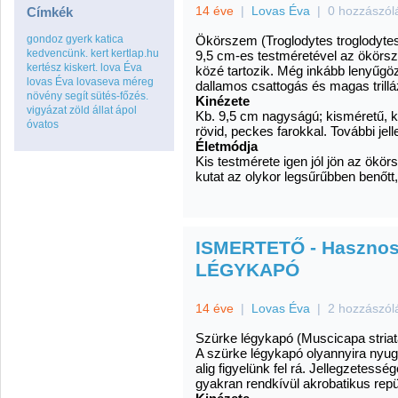
14 éve
|
Lovas Éva
|
0 hozzászól
Címkék
gondoz
gyerk
katica
Ökörszem (Troglodytes troglodyte
kedvencünk.
kert
kertlap.hu
9,5 cm-es testméretével az ökör
kertész
kiskert.
lova Éva
közé tartozik. Még inkább lenyűgö
lovas Éva
lovaseva
méreg
dallamos csattogás és magas trillá
növény
segít
sütés-főzés.
Kinézete
vigyázat
zöld
állat
ápol
Kb. 9,5 cm nagyságú; kisméretű, 
óvatos
rövid, peckes farokkal. További je
Életmódja
Kis testmérete igen jól jön az ök
kutat az olykor legsűrűbben benőtt
ISMERTETŐ - Hasznos 
LÉGYKAPÓ
14 éve
|
Lovas Éva
|
2 hozzászól
Szürke légykapó (Muscicapa striat
A szürke légykapó olyannyira nyug
alig figyelünk fel rá. Jellegzetes
gyakran rendkívül akrobatikus re