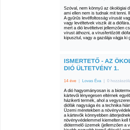
Szóval, nem könnyű az ökológiai d
ami ellen nem is tudnak mit tenni. 
A gyűrűs levélfoltosság vírusát va
vagy levéltetvek viszik át a diófár
mert a dió levéltetvei jellemzően c
vírust áthozni, a vírusfertőzött di
kipusztul, vagy a gazdája vágja ki 
ISMERTETŐ - AZ ÖKO
DIÓ ÜLTETVÉNY 1.
14 éve
|
Lovas Éva
|
0 hozzászól
A dió hagyományosan is a biotermék
kártevői lényegesen eltérnek egyé
házikerti termék, ahol a vegyszer
diófák nagysága és a technika hián
Üzemi méretekben a növényvédele
a kártevők könnyebben átterjednek 
növényvédelemmel kiemelten kell f
diótermelő üzemek (jellemzően a vo
kisebb-nagyobb termő diósok) nem