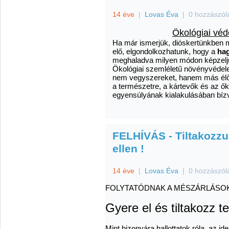
14 éve
|
Lovas Éva
|
0 hozzászól
Ökológiai véd
Ha már ismerjük, dióskertünkben 
elő, elgondolkozhatunk, hogy a
ha
meghaladva milyen módon képzeljük
Ökológiai szemléletű növényvédele
nem vegyszereket, hanem más élőlé
a természetre, a kártevők és az ő
egyensúlyának kialakulásában bíz
FELHÍVÁS - Tiltakozzu
ellen !
14 éve
|
Lovas Éva
|
0 hozzászól
FOLYTATÓDNAK A MÉSZÁRLÁSOK
Gyere el és tiltakozz te
Mint bizonyára hallottatok róla, az i