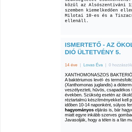
közül az Alsószentiváni 1
szemben kiemelkedően elle
Milotai 10-es és a Tiszac
ellenáll.
ISMERTETŐ - AZ ÖKO
DIÓ ÜLTETVÉNY 5.
14 éve
|
Lovas Éva
|
0 hozzászól
XANTHOMONASZOS BAKTERIÓ
A baktériumos levél- és termésfol
(Xanthomonas juglandis) a dióter
veszélyezteti, hűvös, csapadékos
években. Szükség esetén az ökoló
réztartalmú készítményekkel kell p
időben 10-14 naponként, súlyos fe
hagyományos
eljárás is, bár hag
miatt egyre inkább szerves gomba
Javasolják, hogy a télen is a fán ma