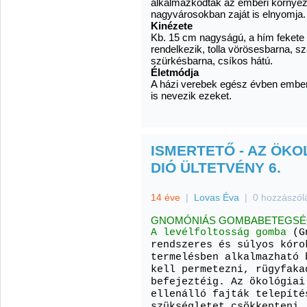
alkalmazkodtak az emberi környez
nagyvárosokban zaját is elnyomja.
Kinézete
Kb. 15 cm nagyságú, a hím fekete b
rendelkezik, tolla vörösesbarna, sz
szürkésbarna, csíkos hátú.
Életmódja
A házi verebek egész évben ember
is nevezik ezeket.
ISMERTETŐ - AZ ÖKO
DIÓ ÜLTETVÉNY 6.
14 éve
|
Lovas Éva
|
0 hozzászól
GNOMÓNIÁS GOMBABETEGS
A levélfoltosság gomba
(Gn
rendszeres és súlyos kóro
termelésben alkalmazható 
kell permetezni, rügyfaka
befejeztéig. Az ökológiai
ellenálló fajták telepíté
szükségletet csökkenteni.