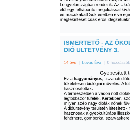
Lengyelországban rendezik. Az Ukrá
elől egy felháborító megoldással kívá
és macskákat! Sok esetben élve éget
megtekintését csak erős idegzetűekn
ISMERTETŐ - AZ ÖKO
DIÓ ÜLTETVÉNY 3.
14 éve
|
Lovas Éva
|
0 hozzászól
Gyepesített t
Ez a
hagyományos
, tiszaháti di
tökéletesen biológiai művelés. A f
hasznosították.
A természetben a vadon nőtt diófá
legtöbbször fűfélék. Kertekben, sző
milyen szép nagy diófák nőnek füve
A dióültetvény területén létesített 
hasznosak a gyepkultúrába illeszk
fehérhere, gomborka, szarvaskerep