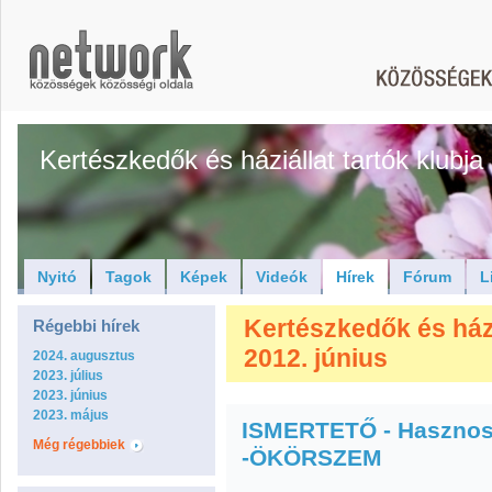
Kertészkedők és háziállat tartók klubja
Nyitó
Tagok
Képek
Videók
Hírek
Fórum
L
Kertészkedők és háziá
Régebbi hírek
2012. június
2024. augusztus
2023. július
2023. június
2023. május
ISMERTETŐ - Hasznos 
Még régebbiek
-ÖKÖRSZEM