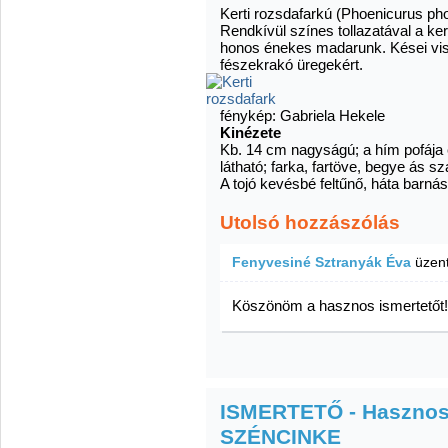
Kerti rozsdafarkú (Phoenicurus ph
Rendkívül színes tollazatával a ke
honos énekes madarunk. Kései vis
fészekrakó üregekért.
fénykép: Gabriela Hekele
Kinézete
Kb. 14 cm nagyságú; a hím pofája 
látható; farka, fartöve, begye ás 
A tojó kevésbé feltűnő, háta barn
Utolsó hozzászólás
Fenyvesiné Sztranyák Éva
üzen
Köszönöm a hasznos ismertetőt!
ISMERTETŐ - Hasznos 
SZÉNCINKE