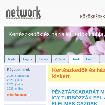
Kertészkedők és háziállat tartók klubja
Nyitó
Tagok
Képek
Videók
Hírek
Fórum
L
Kertészkedők és háziá
Régebbi hírek
kiskert.
2024. augusztus
2023. július
2023. június
2023. május
PÉNZTÁRCABARÁT M
Még régebbiek
ÍGY TURBÓZZÁK FEL
ÉLELMES GAZDÁK