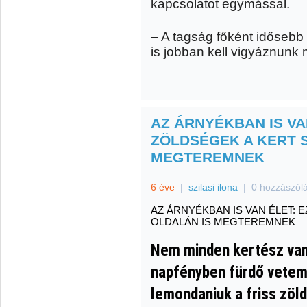
kapcsolatot egymással.
– A tagság főként idősebb 
is jobban kell vigyáznunk
AZ ÁRNYÉKBAN IS VA
ZÖLDSÉGEK A KERT 
MEGTEREMNEK
6 éve
|
szilasi ilona
|
0 hozzászól
AZ ÁRNYÉKBAN IS VAN ÉLET: 
OLDALÁN IS MEGTEREMNEK
Nem minden kertész va
napfényben fürdő vetem
lemondaniuk a friss zöl