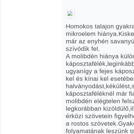
Homokos talajon gyakra
mikroelem hiánya.Kisk
már az enyhén savanyú 
szívódik fel.
A molibdén hiánya külö
káposztafélék,leginkább 
ugyanígy a fejes kápos
kel és kínai kel esetébe
halványodást,kékülést,
káposztaféléknél már fia
molibdén elégtelen fel
legkorábban kizöldülő,il
érközi szövetein figye
a rostos szövetek.Gyako
folyamatának leszünk t