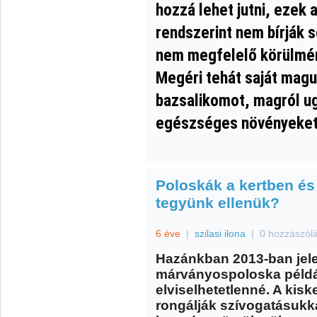
hozzá lehet jutni, ezek
rendszerint nem bírják 
nem megfelelő körülmén
Megéri tehát saját magu
bazsalikomot, magról u
egészséges növényeket 
Poloskák a kertben és
tegyünk ellenük?
6 éve
|
szilasi ilona
|
0 hozzászól
Hazánkban 2013-ban jele
márványospoloska példán
elviselhetetlenné. A kis
rongálják szívogatásukk