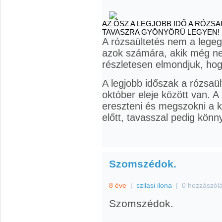
AZ ŐSZ A LEGJOBB IDŐ A RÓZSA
TAVASZRA GYÖNYÖRŰ LEGYEN!
A rózsaültetés nem a legegy
azok számára, akik még ne
részletesen elmondjuk, hogy
A legjobb időszak a rózsaü
október eleje között van. A
ereszteni és megszokni a 
előtt, tavasszal pedig könn
Szomszédok.
8 éve
|
szilasi ilona
|
0 hozzászól
Szomszédok.