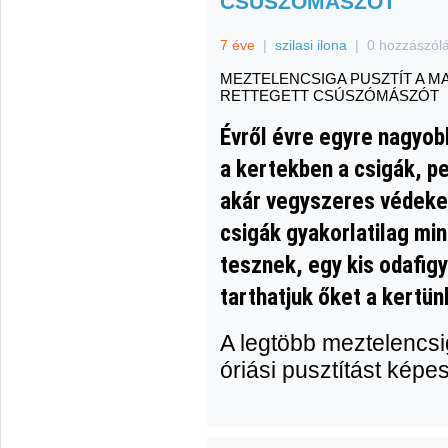
CSÚSZÓMÁSZÓT
7 éve
|
szilasi ilona
|
0 hozzászól
MEZTELENCSIGA PUSZTÍT A MA
RETTEGETT CSÚSZÓMÁSZÓT
Évről évre egyre nagyob
a kertekben a csigák, pe
akár vegyszeres védekez
csigák gyakorlatilag mi
tesznek, egy kis odafig
tarthatjuk őket a kertün
A legtöbb meztelencsi
óriási pusztítást kép