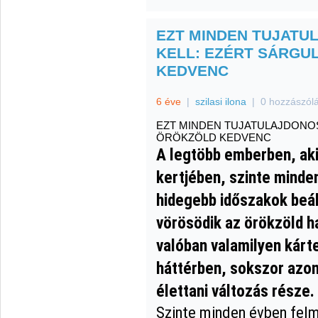
EZT MINDEN TUJATU
KELL: EZÉRT SÁRGU
KEDVENC
6 éve
|
szilasi ilona
|
0 hozzászól
EZT MINDEN TUJATULAJDONOS
ÖRÖKZÖLD KEDVENC
A legtöbb emberben, aki
kertjében, szinte minde
hidegebb időszakok beál
vörösödik az örökzöld ha
valóban valamilyen kárt
háttérben, sokszor azo
élettani változás része.
Szinte minden évben felm