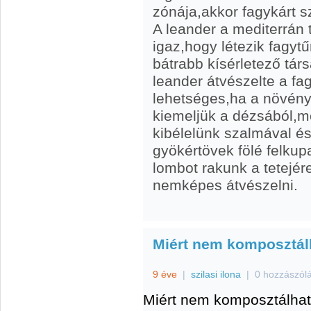
zónája,akkor fagykárt 
A leander a mediterrán
igaz,hogy létezik fagyt
bátrabb kísérletező társ
leander átvészelte a f
lehetséges,ha a növény
kiemeljük a dézsából,m
kibélelünk szalmával és
gyökértövek fölé felkup
lombot rakunk a tetejé
nemképes átvészelni.
Miért nem komposztálh
9 éve
|
szilasi ilona
|
0 hozzászól
Miért nem komposztálható