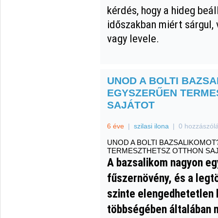
kérdés, hogy a hideg beáll
időszakban miért sárgul,
vagy levele.
UNOD A BOLTI BAZSA
EGYSZERŰEN TERME
SAJÁTOT
6 éve
|
szilasi ilona
|
0 hozzászól
UNOD A BOLTI BAZSALIKOMOT
TERMESZTHETSZ OTTHON SA
A bazsalikom nagyon e
fűszernövény, és a leg
szinte elengedhetetlen k
többségében általában 