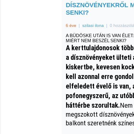
DÍSZNÖVÉNYEKRŐL M
SENKI?
6 éve
|
szilasi ilona
|
0 hozzászól
A BÜDÖSKE UTÁN IS VAN ÉLET
MIÉRT NEM BESZÉL SENKI?
A kerttulajdonosok töb
a dísznövényeket ülteti
kiskertbe, kevesen kock
kell azonnal erre gondol
elfeledett évelő is van
pofonegyszerű, az utób
háttérbe szorultak.
Nem 
megszokott dísznövényekr
balkont szeretnénk színes