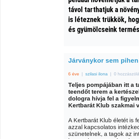
távol tarthatjuk a növén
is léteznek trükkök, ho
és gyümölcseink termé
Járványkor sem pihen 
6 éve
|
szilasi ilona
|
0 hozzászól
Teljes pompájában itt a t
teendőt terem a kertész
dologra hívja fel a figy
Kertbarát Klub szakmai v
A Kertbarát Klub életét is fe
azzal kapcsolatos intézke
szünetelnek, a tagok az int