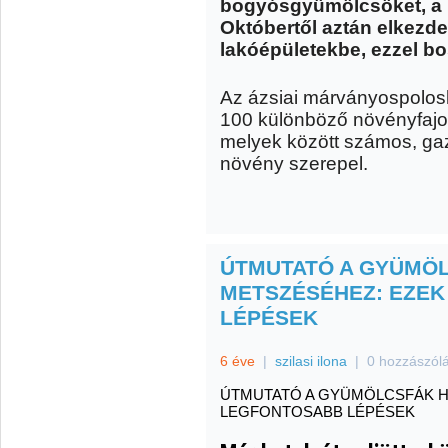
bogyósgyümölcsöket, a p
Októbertől aztán elkezd
lakóépületekbe, ezzel bo
Az ázsiai márványospoloska
100 különböző növényfajon
melyek között számos, gaz
növény szerepel.
ÚTMUTATÓ A GYÜMÖ
METSZÉSÉHEZ: EZEK
LÉPÉSEK
6 éve
|
szilasi ilona
|
0 hozzászól
ÚTMUTATÓ A GYÜMÖLCSFÁK H
LEGFONTOSABB LÉPÉSEK