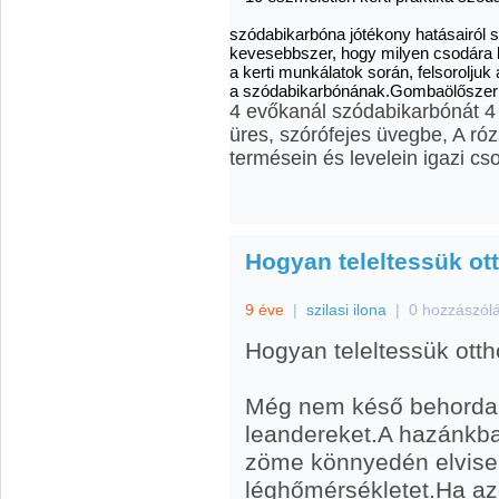
szódabikarbóna jótékony hatásairól s
kevesebbszer, hogy milyen csodára k
a kerti munkálatok során, felsorolju
a szódabikarbónának.Gombaölőszer
4 evőkanál szódabikarbónát 4 l
üres, szórófejes üvegbe, A róz
termésein és levelein igazi cs
Hogyan teleltessük ot
9 éve
|
szilasi ilona
|
0 hozzászól
Hogyan teleltessük ott
Még nem késő behordani 
leandereket.A hazánkb
zöme könnyedén elvisel
léghőmérsékletet.Ha az