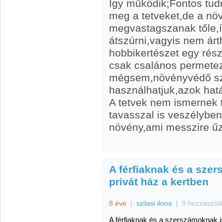
Így működik;Fontos tud
meg a tetveket,de a nö
megvastagszanak tőle,í
átszúrni,vagyis nem árt
hobbikertészet egy rész
csak csalános permete
mégsem,növényvédő sze
használhatjuk,azok hatás
A tetvek nem ismernek t
tavasszal is veszélybe
növény,ami messzire űz
A férfiaknak és a szer
privát ház a kertben
8 éve
|
szilasi ilona
|
0 hozzászól
A férfiaknak és a szerszámoknak is