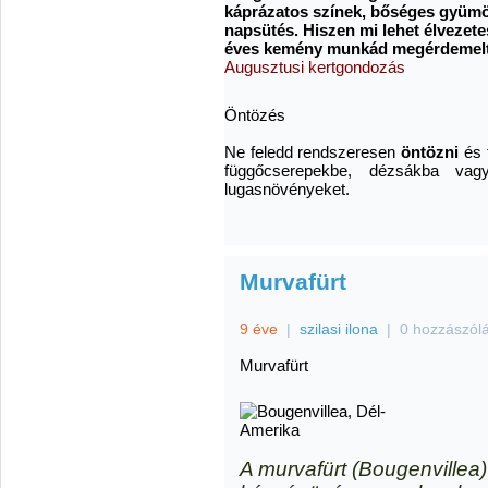
káprázatos színek, bőséges gyümö
napsütés. Hiszen mi lehet élvezete
éves kemény munkád megérdemel
Augusztusi kertgondozás
Öntözés
Ne feledd rendszeresen
öntözni
és 
függőcserepekbe, dézsákba vagy
lugasnövényeket.
Murvafürt
9 éve
|
szilasi ilona
|
0 hozzászól
Murvafürt
A murvafürt (Bougenvillea)