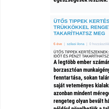
ÜTŐS TIPPEK KERTÉ
TRÜKKÖKKEL RENGET
TAKARÍTHATSZ MEG
6 éve
|
szilasi ilona
|
0 hozzászól
ÜTŐS TIPPEK KERTÉSZEKNEK
IDŐT ÉS PÉNZT TAKARÍTHATS
A legtöbb ember számár
borzasztóan munkaigény
fenntartása, sokan talá
saját veteményes kialak
azonban mindent méregd
rengeteg olyan bevált há
például növelhetjük a ta