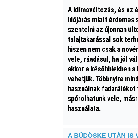
A klímaváltozás, és az 
időjárás miatt érdemes 
szentelni az újonnan ül
talajtakarással sok terh
hiszen nem csak a növény
vele, ráadásul, ha jól v
akkor a későbbiekben a 
vehetjük. Többnyire min
használnak fadarálékot 
spórolhatunk vele, más
használata.
A BÜDÖSKE UTÁN IS 