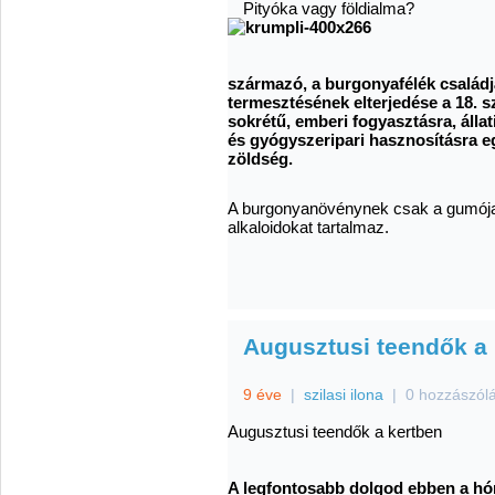
Pityóka vagy földialma?
származó, a burgonyafélék család
termesztésének elterjedése a 18. s
sokrétű, emberi fogyasztásra, álla
és gyógyszeripari hasznosításra e
zöldség.
A burgonyanövénynek csak a gumója 
alkaloidokat tartalmaz.
Augusztusi teendők a 
9 éve
|
szilasi ilona
|
0 hozzászól
Augusztusi teendők a kertben
A legfontosabb dolgod ebben a hón