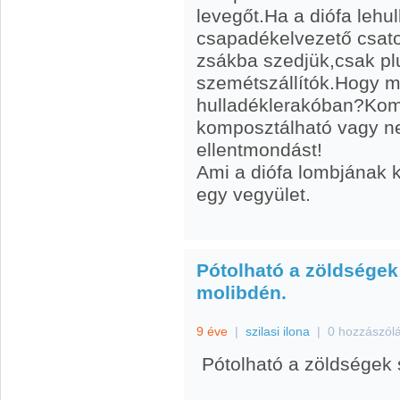
levegőt.Ha a diófa lehull
csapadékelvezető csator
zsákba szedjük,csak plu
szemétszállítók.Hogy mi
hulladéklerakóban?Kom
komposztálható vagy ne
ellentmondást!
Ami a diófa lombjának 
egy vegyület.
Pótolható a zöldségek
molibdén.
9 éve
|
szilasi ilona
|
0 hozzászól
Pótolható a zöldségek 