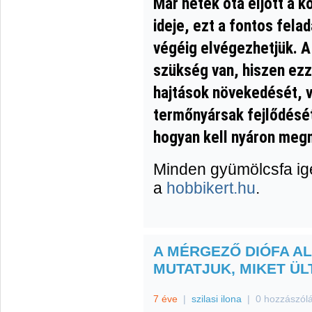
Már hetek óta eljött a 
ideje, ezt a fontos fel
végéig elvégezhetjük. 
szükség van, hiszen ezz
hajtások növekedését, v
termőnyársak fejlődését
hogyan kell nyáron meg
Minden gyümölcsfa igén
a
hobbikert.hu
.
A MÉRGEZŐ DIÓFA ALA
MUTATJUK, MIKET ÜL
7 éve
|
szilasi ilona
|
0 hozzászól