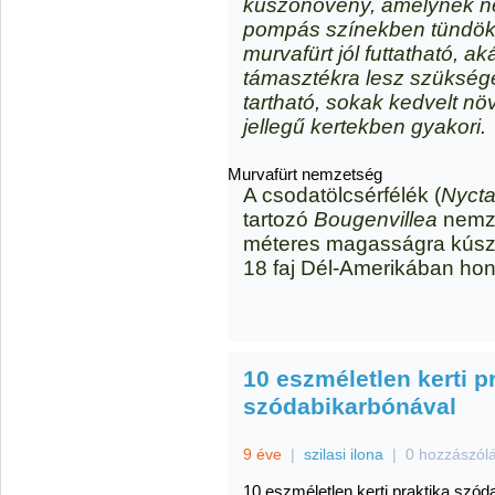
kúszónövény, amelynek n
pompás színekben tündöklő
murvafürt jól futtatható, a
támasztékra lesz szükség
tartható, sokak kedvelt n
jellegű kertekben gyakori.
Murvafürt nemzetség
A csodatölcsérfélék (
Nycta
tartozó
Bougenvillea
nemze
méteres magasságra kúszó
18 faj Dél-Amerikában hon
10 eszméletlen kerti p
szódabikarbónával
9 éve
|
szilasi ilona
|
0 hozzászól
10 eszméletlen kerti praktika szód