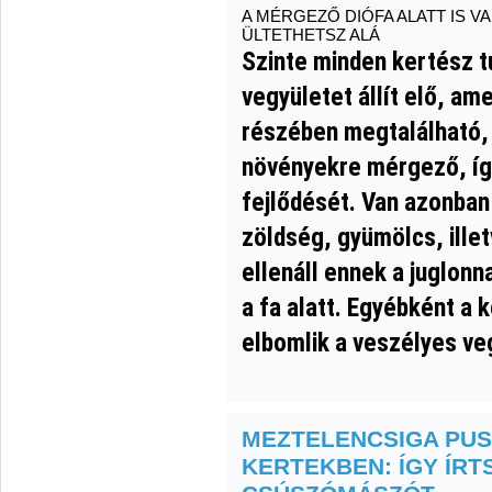
A MÉRGEZŐ DIÓFA ALATT IS VA
ÜLTETHETSZ ALÁ
Szinte minden kertész tu
vegyületet állít elő, am
részében megtalálható,
növényekre mérgező, íg
fejlődését. Van azonban
zöldség, gyümölcs, ille
ellenáll ennek a juglon
a fa alatt. Egyébként a
elbomlik a veszélyes ve
MEZTELENCSIGA PUS
KERTEKBEN: ÍGY ÍRT