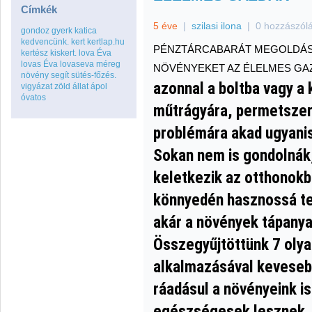
Címkék
5 éve
|
szilasi ilona
|
0 hozzászól
gondoz
gyerk
katica
kedvencünk.
kert
kertlap.hu
PÉNZTÁRCABARÁT MEGOLDÁSOK
kertész
kiskert.
lova Éva
lovas Éva
lovaseva
méreg
NÖVÉNYEKET AZ ÉLELMES GA
növény
segít
sütés-főzés.
azonnal a boltba vagy a
vigyázat
zöld
állat
ápol
óvatos
műtrágyára, permetszer
problémára akad ugyanis
Sokan nem is gondolnák,
keletkezik az otthonokb
könnyedén hasznossá teh
akár a növények tápany
Összegyűjtöttünk 7 olya
alkalmazásával keveseb
ráadásul a növényeink is 
egészségesek lesznek.