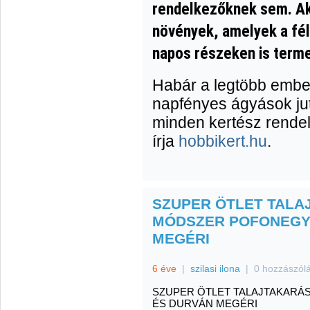
rendelkezőknek sem. Ak
növények, amelyek a fél
napos részeken is term
Habár a legtöbb embe
napfényes ágyások ju
minden kertész rendelke
írja
hobbikert.hu
.
SZUPER ÖTLET TALA
MÓDSZER POFONEGY
MEGÉRI
6 éve
|
szilasi ilona
|
0 hozzászól
SZUPER ÖTLET TALAJTAKARÁ
ÉS DURVÁN MEGÉRI