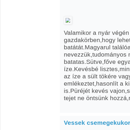
Valamikor a nyár végén 
gazdakörben,hogy lehet
batátát.Magyarul talál
nevezzük,tudományos 
batatas.Sütve,főve egy
íze.Kevésbé lisztes,min
az íze a sült tökére vag
emlékeztet,hasonlít a k
is.Püréjét kevés vajon,
tejet ne öntsünk hozzá,m
Vessek csemegekukor