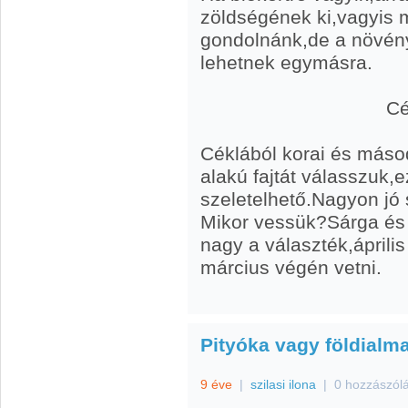
zöldségének ki,vagyis 
gondolnánk,de a növén
lehetnek egymásra.
Cékla
Céklából korai és máso
alakú fajtát válasszuk,
szeletelhető.Nagyon jó
Mikor vessük?Sárga és
nagy a választék,április
március végén vetni.
Pityóka vagy földialm
9 éve
|
szilasi ilona
|
0 hozzászól