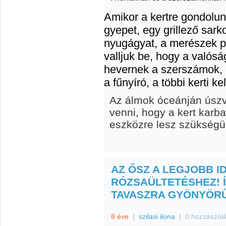
Amikor a kertre gondolunk
gyepet, egy grillező sark
nyugágyat, a merészek p
valljuk be, hogy a valósá
hevernek a szerszámok, a
a fűnyíró, a többi kerti k
Az álmok óceánján úsz
venni, hogy a kert karb
eszközre lesz szükségünk
AZ ŐSZ A LEGJOBB I
RÓZSAÜLTETÉSHEZ! Í
TAVASZRA GYÖNYÖRŰ
8 éve
|
szilasi ilona
|
0 hozzászól