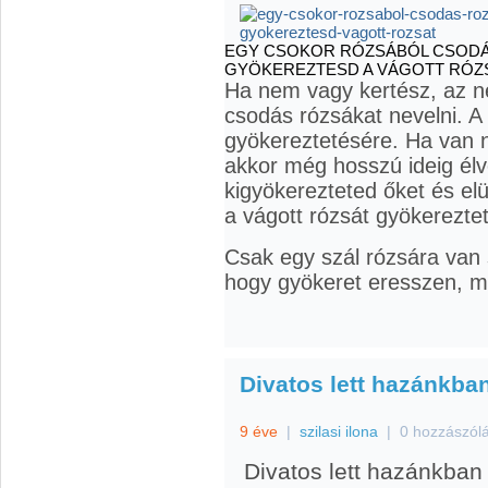
EGY CSOKOR RÓZSÁBÓL CSODÁS
GYÖKEREZTESD A VÁGOTT RÓZ
Ha nem vagy kertész, az ne
csodás rózsákat nevelni. A 
gyökereztetésére. Ha van 
akkor még hosszú ideig él
kigyökerezteted őket és el
a vágott rózsát gyökereztet
Csak egy szál rózsára van s
hogy gyökeret eresszen, maj
Divatos lett hazánkba
9 éve
|
szilasi ilona
|
0 hozzászól
Divatos lett hazánkban