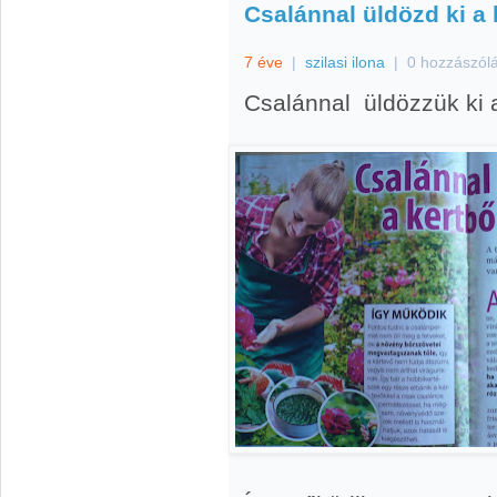
Csalánnal üldözd ki a 
7 éve
|
szilasi ilona
|
0 hozzászól
Csalánnal üldözzük ki a