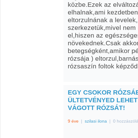
közbe.Ezek az elváltoz
elhalnak,ami kezdetben
eltorzulnának a levelek
szerkezetük,mivel nem 
el,hiszen az egészsége
növekednek.Csak akkor 
betegségként,amikor pél
rózsája ) eltorzul,barn
rózsaszín foltok képző
EGY CSOKOR RÓZSÁ
ÜLTETVÉNYED LEHET
VÁGOTT RÓZSÁT!
9 éve
|
szilasi ilona
|
0 hozzászól